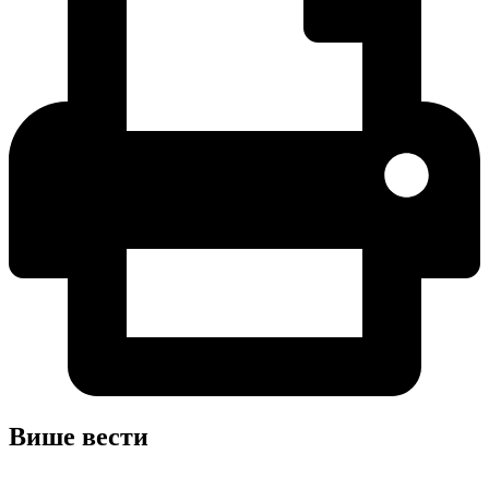
Више вести