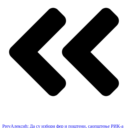
Prev
Алексић: Да су избори фер и поштени, саопштење РИК-а