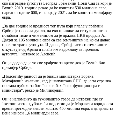
око изградње аутопута Београд-Зрењанин-Нови Сад за који је
Вучић 2019. године рекао да ће коштати 530 милиона евра,
наредне године 600, и на крају 2021. да ће коштати милијарду
евра.
„За две године је вредност тог пута који плаћају грађани
Србије је порасла дупло, па ево прилике да се тужилаштво
позабави тиме и чињеницом да је држава ПКБ продала Ал
Дахри за 105 милиона евра са све земљиштем на којем данас
пролази траса аутопута. И данас, Србија исто то земљиште
откупљује од Арапа и плаћа им надокнаду за пролазак
аутопута“, истакао је Алексић.
Он је додао да је то све урађено за време док је Вучић био
премијер Србије.
„Подсетићу јавност да је бивша министарка Зорана
Михајловић изјавила, кад је напуштала СНС, да је та странка
постала џубокс за богаћење и бахаћење функционера и
министара“, рекао је Миливојевић.
Он је напоменуо да тужилаштво треба да истражи где су
‘жетони из тог џубокса’ и подсетио да је Моравски коридор за
време претходне власти коштао 450 милина евра, а да данас та
цена износи 1,6 милијарди евра.