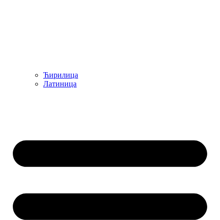
Ћирилица
Латиница