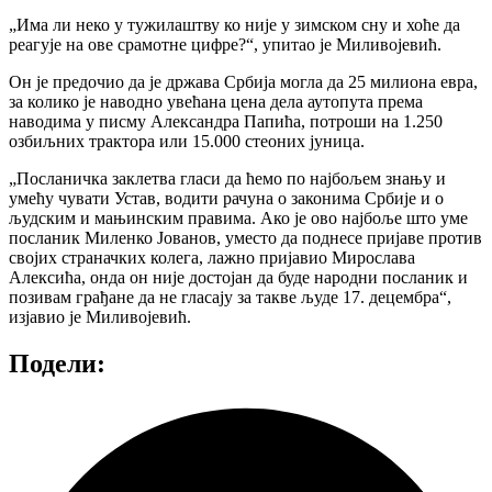
„Има ли неко у тужилаштву ко није у зимском сну и хоће да
реагује на ове срамотне цифре?“, упитао је Миливојевић.
Он је предочио да је држава Србија могла да 25 милиона евра,
за колико је наводно увећана цена дела аутопута према
наводима у писму Александра Папића, потроши на 1.250
озбиљних трактора или 15.000 стеоних јуница.
„Посланичка заклетва гласи да ћемо по најбољем знању и
умећу чувати Устав, водити рачуна о законима Србије и о
људским и мањинским правима. Ако је ово најбоље што уме
посланик Миленко Јованов, уместо да поднесе пријаве против
својих страначких колега, лажно пријавио Мирослава
Алексића, онда он није достојан да буде народни посланик и
позивам грађане да не гласају за такве људе 17. децембра“,
изјавио је Миливојевић.
Подели: