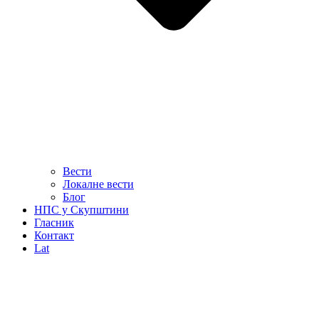
Вести
Локалне вести
Блог
НПС у Скупштини
Гласник
Контакт
Lat