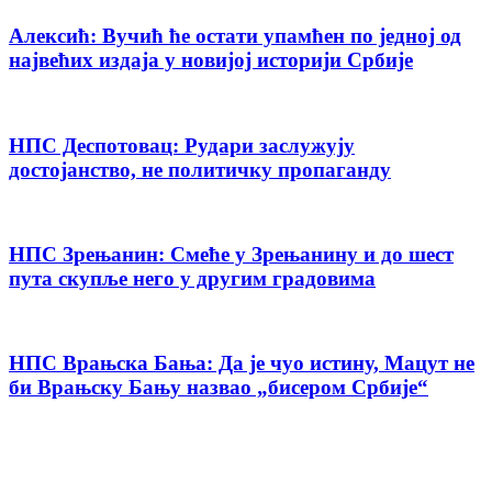
Алексић: Вучић ће остати упамћен по једној од
највећих издаја у новијој историји Србије
НПС Деспотовац: Рудари заслужују
достојанство, не политичку пропаганду
НПС Зрењанин: Смеће у Зрењанину и до шест
пута скупље него у другим градовима
НПС Врањска Бања: Да је чуо истину, Мацут не
би Врањску Бању назвао „бисером Србије“