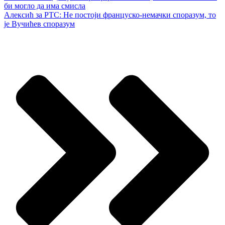
би могло да има смисла
Алексић за РТС: Не постоји француско-немачки споразум, то
је Вучићев споразум