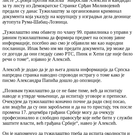
листе „Србија против насиља“ Мирослав Алексић и кандидат
за ту листу из Демократске Странке Срђан Миливојевић
предали су данас Тужилаштву за организовани криминал
документа која указују на корупцију у изградњи дела деонице
аутопута Рума-Шабац-Лозница.
„Тужилаштво има обавезу по члану 99. правилника о управи у
јавним тужилаштвима да формира предмет на основу јавне
информације, посебно ако смо је објавили ми као народни
посланици. Ипак ћемо им ми предати документа, јер може да
се догоди да они гледају само РТС, Пинк и Хепи где није било
речи о томе“, изјавио је Алексић.
Алексић је додао да је до њега дошла информација да Српска
напредна странка наводно спроводи истрагу о томе како је
писмо Александра Папића дошло до опозиције.
„Позивам тужилаштво да се не баве тиме, већ да испитају
наводе и утврде чињенице, да испитају уговоре и преписке.
Очекујем да тужилаштво коначно почне да ради свој посао,
али знајући да су они заробљени и да на то пристају, тек после
промена 17. децембра грађани Србије могу да очекују
професионално и слободно правосуђе које неће бити у служби
заштите власти, већ грађана Србије“, навео је Алексић.
Он је напоменуо да тужилаштво треба да испита околности и