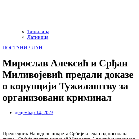
Ћирилица
Латиница
ПОСТАНИ ЧЛАН
Мирослав Алексић и Срђан
Миливојевић предали доказе
о корупцији Тужилаштву за
организовани криминал
децембар 14, 2023
Председник Народног покрета Србије и један од носилаца