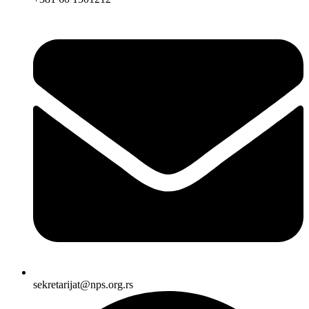
sekretarijat@nps.org.rs