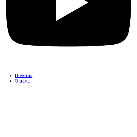
Почетна
О нама