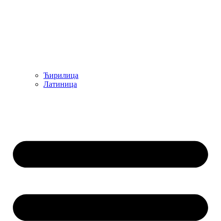
Ћирилица
Латиница