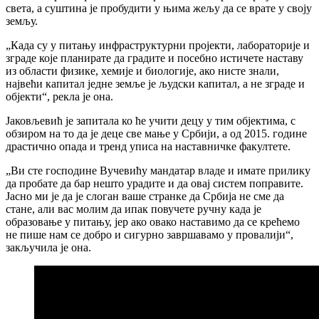
света, а суштина је пробудити у њима жељу да се врате у своју
земљу.
„Када су у питању инфраструктурни пројекти, лабораторије и
зграде које планирате да градите и посебно истичете наставу
из области физике, хемије и биологије, ако нисте знали,
највећи капитал једне земље је људски капитал, а не зграде и
објекти“, рекла је она.
Јаковљевић је запитала ко ће учити децу у тим објектима, с
обзиром на то да је деце све мање у Србији, а од 2015. године
драстично опада и тренд уписа на наставничке факултете.
„Ви сте господине Вучевићу мандатар владе и имате прилику
да пробате да бар нешто урадите и да овај систем поправите.
Јасно ми је да је слоган ваше странке да Србија не сме да
стане, али вас молим да ипак повучете ручну када је
образовање у питању, јер ако овако наставимо да се крећемо
не пише нам се добро и сигурно завршавамо у провалији“,
закључила је она.