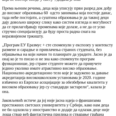
Према њеним речима, деца која уписују први разред док дођу
до високог образовања 60 одсто занимања која постоје данас,
тада неће постојати, а суштина образовања је да таквој деци
дају довољно широку слику како систем изгледа и могућност
да се прилагођавају променама које долазе, а не да се уско
стручно специјализују да буду проста радна снага на
неразвијеном тржишту.
„Програм ЕУ Еразмус + сте споменули у експозеу у контексту
размене и сарадње и привлачења страних студената, без
објашњења на који начин то планирате да урадите. Јасно је да
онај ко је то писао и не зна како споменути програм
функционише, јер стране студенте можете да привучете
једино уколико имате атрактивно високо образовање.
Национално акредитационо тело које је задужено за давање
акредитација високошколским установама је 2020. године
избачено из Еврпске асоцијације за обезбеђење квалитета у
високом образовању јер су стандарди застарели“, казала је
она.
Јаковљевић истиче да јој није јасна идеја о франшизама
престижних светских универзитета у Србији, како нам деца
не би одлазила у иностранство и додаје да одлазак деце није
лоша ствар већ фантастична прилика и стварање грађана