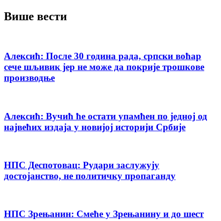
Више вести
Алексић: После 30 година рада, српски воћар
сече шљивик јер не може да покрије трошкове
производњe
Алексић: Вучић ће остати упамћен по једној од
највећих издаја у новијој историји Србије
НПС Деспотовац: Рудари заслужују
достојанство, не политичку пропаганду
НПС Зрењанин: Смеће у Зрењанину и до шест