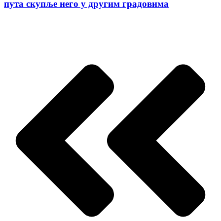
пута скупље него у другим градовима