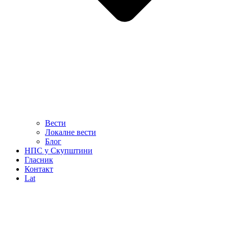
Вести
Локалне вести
Блог
НПС у Скупштини
Гласник
Контакт
Lat