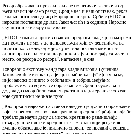
Ресор образовања превазилази све политичке разлике и од
њега зависи не само развој Србије већ и наш опстанак, рекла
је данас потпредседница Народног покрета Србије (НПС) и
народна посланица др Ана Јаковљевић на седници Народне
скупштине о избору нове владе.
„НПС ће гласати против оваквог предлога владе, јер сматрамо
да промену не могу да направе људи који су деценијама на
политичкој сцени, од којих су већина постали министри
опште праксе, па се стално рециклирају и померају са места на
место, од ресора до ресора“, нагласила је она.
Говорећи о експозеу мандатара владе Милоша Вучевића,
Јаковљевић је истакла да је врло забрињавајуће јер у њему
није наведено ништа о озбиљним и забрињавајућим
проблемима са којима се образовање у Србији суоачава и
додала да смо добили само маркетиншки дотеране флоскуле
које суштински не значе пуно.
„Као прва и најважнија ставка наведено је дуално образовање
које је препознато као компаративна предност Србије и које би
требало да научи децу да мисле, креативно размишљају,
стварају нове идеје и вредности. Сам закон који регулише
дуално образовање је прилично споран, јер предвиђа решења
која не постоје нигде у свету“, додала је она.