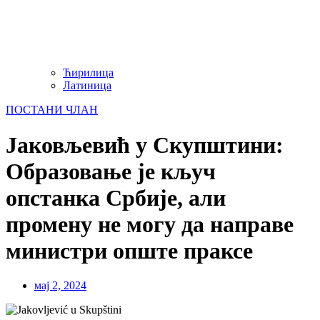
Ћирилица
Латиница
ПОСТАНИ ЧЛАН
Јаковљевић у Скупштини:
Образовање је кључ
опстанка Србије, али
промену не могу да направе
министри опште праксе
мај 2, 2024