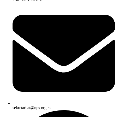
sekretarijat@nps.org.rs