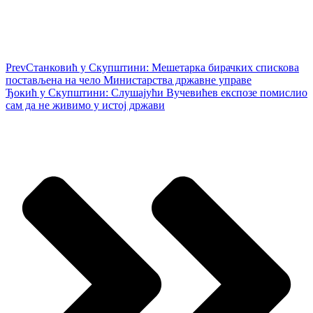
Prev
Станковић у Скупштини: Мешетарка бирачких спискова
постављена на чело Министарства државне управе
Ђокић у Скупштини: Слушајући Вучевићев експозе помислио
сам да не живимо у истој држави