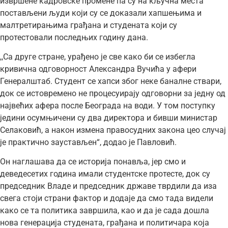
извршене кадровске промене па су на кључна места
постављени људи који су се доказали хапшењима и
малтретирањима грађана и студената који су
протестовали последњих годину дана.
,,Са друге стране, урађено је све како би се избегла
кривична одговорност Александра Вучића у афери
Генералштаб. Студент се хапси због неке баналне ствари,
док се истовремено не процесуирају одговорни за једну од
највећих афера после Београда на води. У том поступку
једини осумњичени су два директора и бивши министар
Селаковић, а након измена правосудних закона цео случај
је практично заустављен“, додао је Павловић.
Он наглашава да се историја понавља, јер смо и
деведесетих година имали студентске протесте, док су
председник Владе и председник државе тврдили да иза
свега стоји страни фактор и додаје да смо тада видели
како се та политика завршила, као и да је сада дошла
нова генерација студената, грађана и политичара која