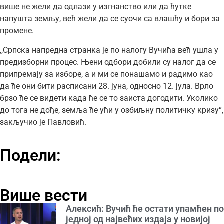
више не жели да одлази у изгнанство или да ћутке
напушта земљу, већ жели да се суочи са влашћу и бори за
промене.
,,Српска напредна странка је по налогу Вучића већ ушла у
предизборни процес. Њени одбори добили су налог да се
припремају за изборе, а и ми се понашамо и радимо као
да ће они бити расписани 28. јуна, односно 12. јула. Врло
брзо ће се видети када ће се то заиста догодити. Уколико
до тога не дође, земља ће ући у озбиљну политичку кризу“,
закључио је Павловић.
Подели:
Више вести
Алексић: Вучић ће остати упамћен по
једној од највећих издаја у новијој