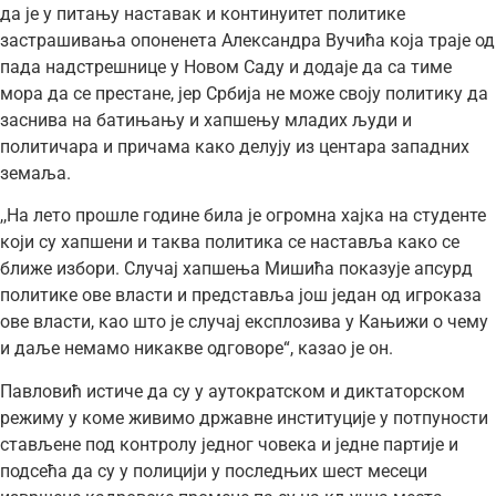
да је у питању наставак и континуитет политике
застрашивања опоненета Александра Вучића која траје од
пада надстрешнице у Новом Саду и додаје да са тиме
мора да се престане, јер Србија не може своју политику да
заснива на батињању и хапшењу младих људи и
политичара и причама како делују из центара западних
земаља.
,,На лето прошле године била је огромна хајка на студенте
који су хапшени и таква политика се наставља како се
ближе избори. Случај хапшења Мишића показује апсурд
политике ове власти и представља још један од игроказа
ове власти, као што је случај експлозива у Кањижи о чему
и даље немамо никакве одговоре“, казао је он.
Павловић истиче да су у аутократском и диктаторском
режиму у коме живимо државне институције у потпуности
стављене под контролу једног човека и једне партије и
подсећа да су у полицији у последњих шест месеци