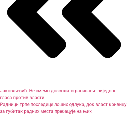
Јаковљевић: Не смемо дозволити расипање ниједног
гласа против власти
Радници трпе последице лоших одлука, док власт кривицу
за губитак радних места пребацује на њих