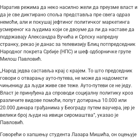
Наратив режима да неко насилно жели да преузме власт и
да је све диктирано споља представља пре свега одраз
немоћи, али и покушај јефтиног политичког маркетинга
усмереног ка људима који се двоуме да ли да наставе да
подржавају Александра Вучића и Српску напредну
странку, рекао је данас за телевизију Блиц потпредседник
Народног покрета Србије (НПС) и шеф одборничке групе
Милош Павловић.
,,Народ једва саставља крај с крајем. То што председник
говори о отварању ауто-путева, не може да надомести
чињеницу да људи живе све теже. Ауто-путеви се не једу.
Власт је принуђена да спроводи социјалну политику кроз
различите видове помоћи, попут дотирања 10.000 или
20.000 динара грађанима у Београду путем ваучера, јер је
велики број људи на ивици сиромаштва“, указао је
Павловић.
Говорећи о хапшењу студента Лазара Мишића, он оцењује