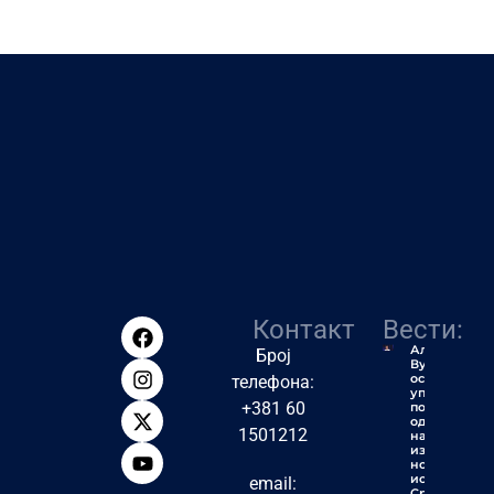
Контакт
Вести:
Алексић:
Број
Вучић ће
остати
телефона:
упамћен
+381 60
по једној
од
1501212
највећих
издаја у
новијој
историји
email:
Србије