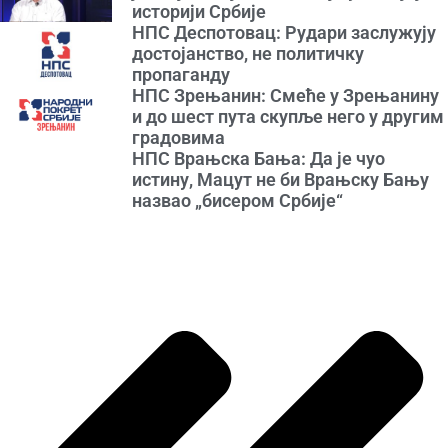
историји Србије
НПС Деспотовац: Рудари заслужују
достојанство, не политичку
пропаганду
НПС Зрењанин: Смеће у Зрењанину
и до шест пута скупље него у другим
градовима
НПС Врањска Бања: Да је чуо
истину, Мацут не би Врањску Бању
назвао „бисером Србије“