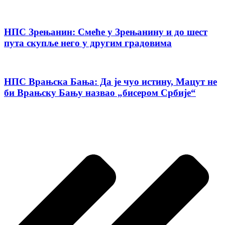
НПС Зрењанин: Смеће у Зрењанину и до шест
пута скупље него у другим градовима
НПС Врањска Бања: Да је чуо истину, Мацут не
би Врањску Бању назвао „бисером Србије“