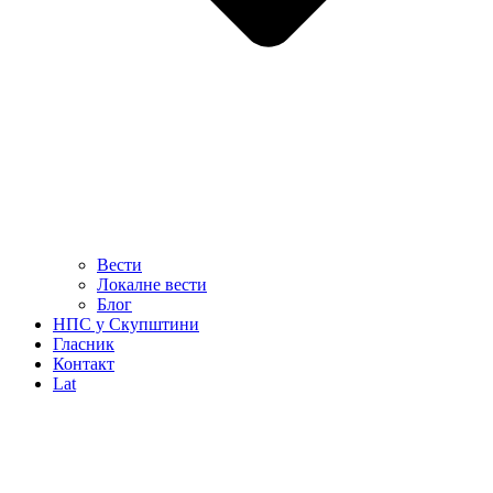
Вести
Локалне вести
Блог
НПС у Скупштини
Гласник
Контакт
Lat