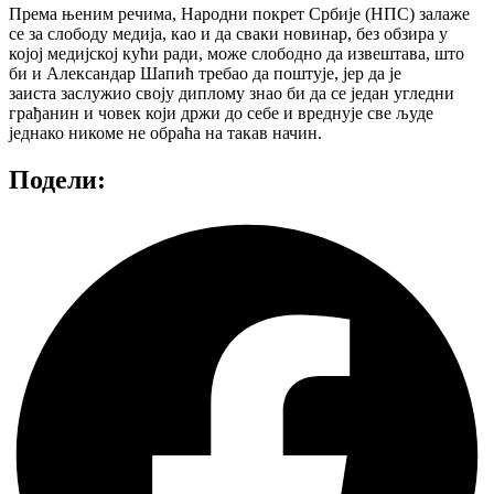
Према њеним речима, Народни покрет Србије (НПС) залаже
се за слободу медија, као и да сваки новинар, без обзира у
којој медијској кући ради, може слободно да извештава, што
би и Александар Шапић требао да поштује, јер да је
заиста заслужио своју диплому знао би да се један угледни
грађанин и човек који држи до себе и вреднује све људе
једнако никоме не обраћа на такав начин.
Подели: