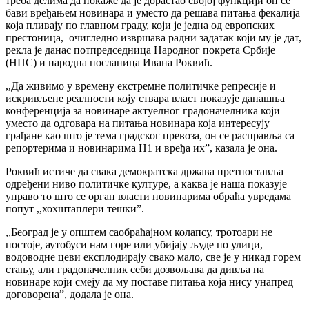
треба делима да покаже да је дорастао својој функцији он се
бави вређањем новинара и уместо да решава питања фекалија
која пливају по главном граду, који је једна од европских
престоница, очигледно извршава радни задатак који му је дат,
рекла је данас потпредседница Народног покрета Србије
(НПС) и народна посланица Ивана Роквић.
,,Да живимо у времену екстремне политичке репресије и
искривљене реалности коју ствара власт показује данашња
конференција за новинаре актуелног градоначелника који
уместо да одговара на питања новинара која интересују
грађане као што је тема градског превоза, он се расправља са
репортерима и новинарима Н1 и вређа их”, казала је она.
Роквић истиче да свака демократска држава претпоставља
одређени ниво политичке културе, а каква је наша показује
управо то што се орган власти новинарима обраћа увредама
попут ,,хохштаплери тешки”.
,,Београд је у општем саобраћајном колапсу, тротоари не
постоје, аутобуси нам горе или убијају људе по улици,
водоводне цеви експлодирају свако мало, све је у никад горем
стању, али градоначелник себи дозвољава да дивља на
новинаре који смеју да му поставе питања која нису унапред
договорена”, додала је она.