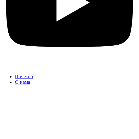
Почетна
О нама