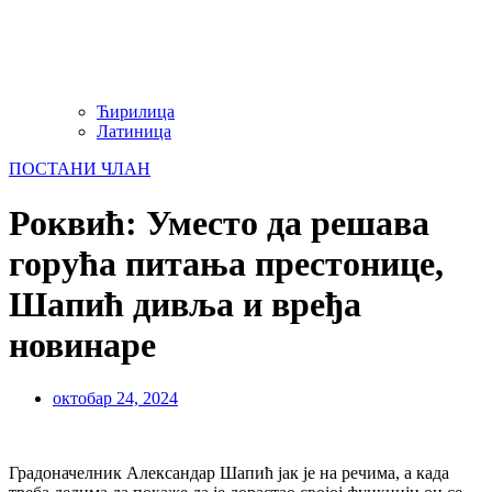
Ћирилица
Латиница
ПОСТАНИ ЧЛАН
Роквић: Уместо да решава
горућа питања престонице,
Шапић дивља и вређа
новинаре
октобар 24, 2024
Градоначелник Александар Шапић јак је на речима, а када