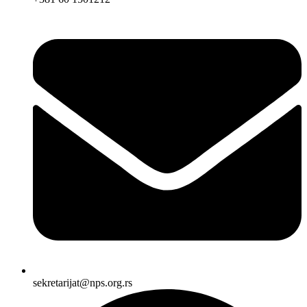
sekretarijat@nps.org.rs