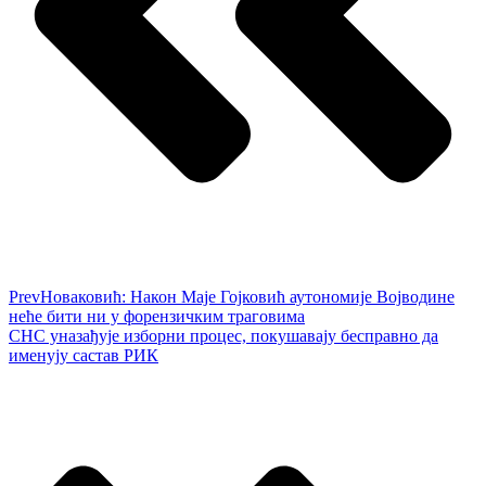
Prev
Новаковић: Након Маје Гојковић аутономије Војводине
неће бити ни у форензичким траговима
СНС уназађује изборни процес, покушавају бесправно да
именују састав РИК