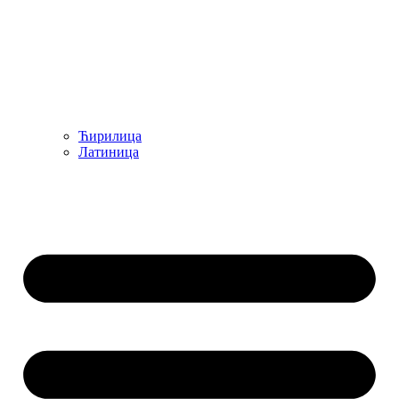
Ћирилица
Латиница