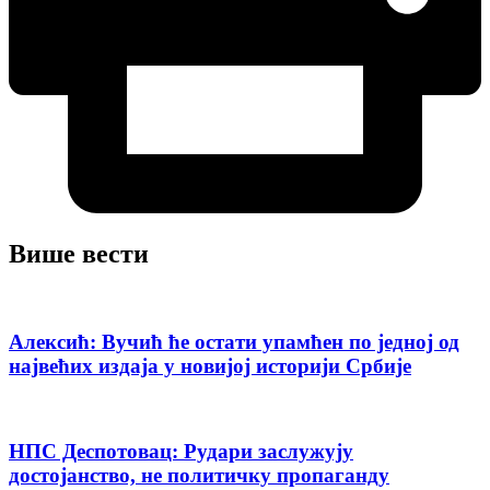
Више вести
Алексић: Вучић ће остати упамћен по једној од
највећих издаја у новијој историји Србије
НПС Деспотовац: Рудари заслужују
достојанство, не политичку пропаганду