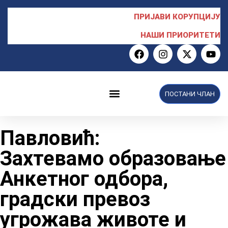
ПРИЈАВИ КОРУПЦИЈУ
НАШИ ПРИОРИТЕТИ
ПОСТАНИ ЧЛАН
НПС у Скупштини
Павловић:
Захтевамо образовање
Анкетног одбора,
градски превоз
угрожава животе и