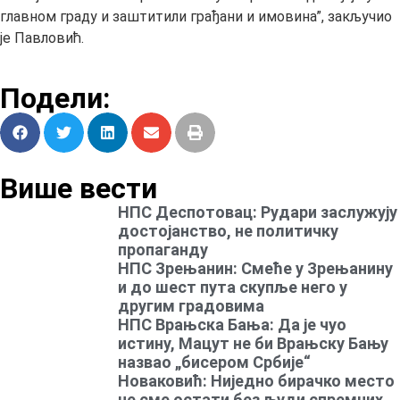
главном граду и заштитили грађани и имовина”, закључио
је Павловић.
Подели:
Више вести
НПС Деспотовац: Рудари заслужују
достојанство, не политичку
пропаганду
НПС Зрењанин: Смеће у Зрењанину
и до шест пута скупље него у
другим градовима
НПС Врањска Бања: Да је чуо
истину, Мацут не би Врањску Бању
назвао „бисером Србије“
Новаковић: Ниједно бирачко место
не сме остати без људи спремних