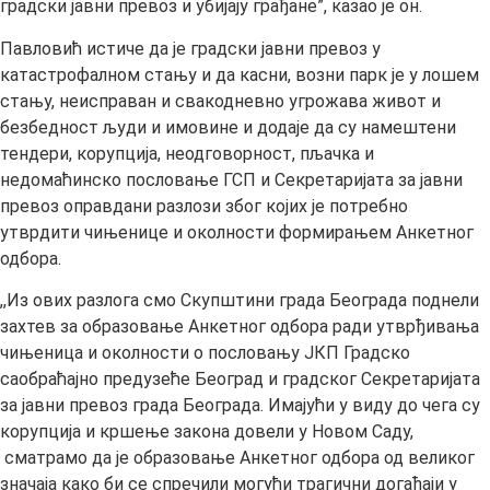
градски јавни превоз и убијају грађане”, казао је он.
Павловић истиче да је градски јавни превоз у
катастрофалном стању и да касни, возни парк је у лошем
стању, неисправан и свакодневно угрожава живот и
безбедност људи и имовине и додаје да су намештени
тендери, корупција, неодговорност, пљачка и
недомаћинско пословање ГСП и Секретаријата за јавни
превоз оправдани разлози због којих је потребно
утврдити чињенице и околности формирањем Анкетног
одбора.
,,Из ових разлога смо Скупштини града Београда поднели
захтев за образовање Анкетног одбора ради утврђивања
чињеница и околности о пословању ЈКП Градско
саобраћајно предузеће Београд и градског Секретаријата
за јавни превоз града Београда. Имајући у виду до чега су
корупција и кршење закона довели у Новом Саду,
сматрамо да је образовање Анкетног одбора од великог
значаја како би се спречили могући трагични догађаји у