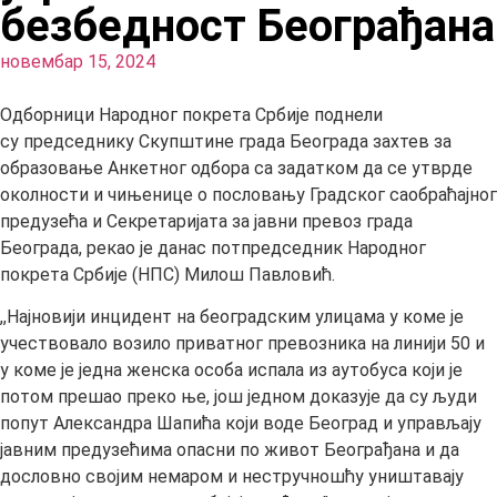
безбедност Београђана
новембар 15, 2024
Одборници Народног покрета Србије поднели
су председнику Скупштине града Београда захтев за
образовање Анкетног одбора са задатком да се утврде
околности и чињенице о пословању Градског саобраћајног
предузећа и Секретаријата за јавни превоз града
Београда, рекао је данас потпредседник Народног
покрета Србије (НПС) Милош Павловић.
,,Најновији инцидент на београдским улицама у коме је
учествовало возило приватног превозника на линији 50 и
у коме је једна женска особа испала из аутобуса који је
потом прешао преко ње, још једном доказује да су људи
попут Александра Шапића који воде Београд и управљају
јавним предузећима опасни по живот Београђана и да
дословно својим немаром и нестручношћу уништавају