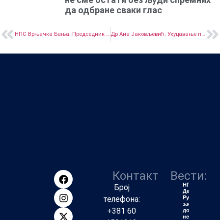
да одбране сваки глас
НПС Врњачка Бања: Председник општине живи на високој нози, хитно испитати порекло новца и имовине Бобана Ђуровића
Др Ана Јаковљевић: Укуцавање последњег ексера у ковчег високог образовања у Србији
Контакт
Вести:
НПС
Број
Деспотовац:
телефона:
Рудари
заслужују
+381 60
достојанство
не политичку