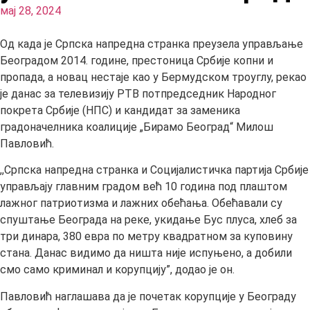
мај 28, 2024
Од када је Српска напредна странка преузела управљање
Београдом 2014. године, престоница Србије копни и
пропада, а новац нестаје као у Бермудском троуглу, рекао
је данас за телевизију РТВ потпредседник Народног
покрета Србије (НПС) и кандидат за заменика
градоначелника коалиције „Бирамо Београд“ Милош
Павловић.
,,Српска напредна странка и Социјалистичка партија Србије
управљају главним градом већ 10 година под плаштом
лажног патриотизма и лажних обећања. Обећавали су
спуштање Београда на реке, укидање Бус плуса, хлеб за
три динара, 380 евра по метру квадратном за куповину
стана. Данас видимо да ништа није испуњено, а добили
смо само криминал и корупцију”, додао је он.
Павловић наглашава да је почетак корупције у Београду