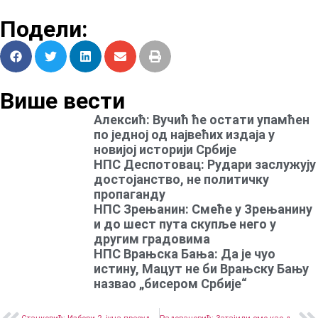
Подели:
Више вести
Алексић: Вучић ће остати упамћен
по једној од највећих издаја у
новијој историји Србије
НПС Деспотовац: Рудари заслужују
достојанство, не политичку
пропаганду
НПС Зрењанин: Смеће у Зрењанину
и до шест пута скупље него у
другим градовима
НПС Врањска Бања: Да је чуо
истину, Мацут не би Врањску Бању
назвао „бисером Србије“