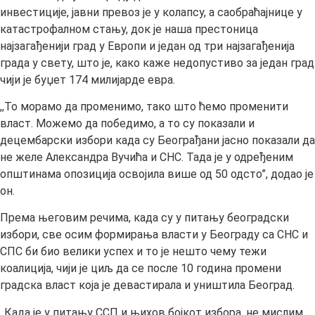
инвестиције, јавни превоз је у колапсу, а саобраћајнице у
катастрофалном стању, док је наша престоница
најзагађенији град у Европи и један од три најзагађенија
града у свету, што је, како каже недопустиво за један град
чији је буџет 174 милијарде евра.
,,То морамо да променимо, тако што ћемо променити
власт. Можемо да победимо, а то су показали и
децембарски избори када су Београђани јасно показали да
не желе Александра Вучића и СНС. Тада је у одређеним
општинама опозиција освојила више од 50 одсто”, додао је
он.
Према његовим речима, када су у питању београдски
избори, све осим формирања власти у Београду са СНС и
СПС би био велики успех и то је нешто чему тежи
коалиција, чији је циљ да се после 10 година промени
градска власт која је девастирала и уништила Београд.
,,Када је у питању ССП и њихов бојкот избора, не мислим