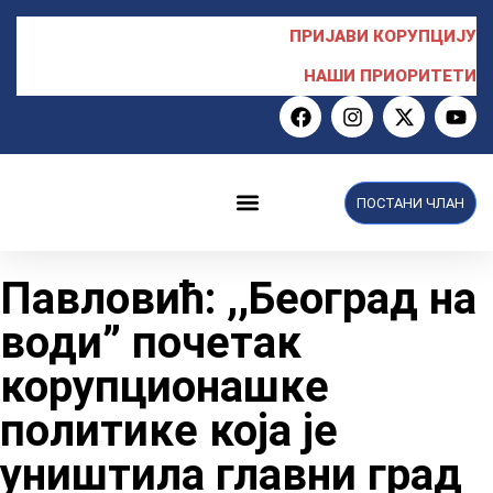
ПРИЈАВИ КОРУПЦИЈУ
НАШИ ПРИОРИТЕТИ
ПОСТАНИ ЧЛАН
НПС у Скупштини
Павловић: ,,Београд на
води” почетак
корупционашке
политике која је
уништила главни град