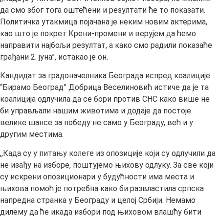
да смо због тога оштећени и резултати ће то показати.
Политичка утакмица појачана је неким новим актерима,
као што је покрет Крени-промени и верујем да ћемо
направити најбољи резултат, а како смо радили показаће
грађани 2. јуна”, истакао је он.
Кандидат за градоначелника Београда испред коалиције
“Бирамо Београд” Добрица Веселиновић истиче да је та
коалиција одлучила да се бори против СНС како више не
би управљали нашим животима и додаје да постоје
велике шансе за победу не само у Београду, већ и у
другим местима.
,,Када су у питању колеге из опозиције који су одлучили да
не изађу на изборе, поштујемо њихову одлуку. За све који
су искрени опозиционари у будућности има места и
њихова помоћ је потребна како би развластила српска
напредна странка у Београду и целој Србији. Немамо
дилему да ће икада избори под њиховом влашћу бити