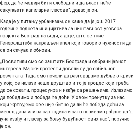
фер, да ће медији бити слободни и да власт неће
сакупљати капиларне гласове”, додао је он.
Када је у питању урбанизам, он каже да је још 2017.
годеине поднета иницијатива за ништавност уговора
пројекта Београд на води, а да је, што се тиче
Генералштаба направљен апел који говори о нужности да
се он сачува и обнови.
,,Посветили смо се заштити Београда и одбрани јавног
интереса. Мајски протести довели су до озбиљног
резултата. Тада смо почели да разговарамо дубље о кризи
у којој се налази наше друштво и то је процес који треба
да се схвати, процесуира и изађе са решењима. Излазимо
да победимо и победа ће доћи. У овом тренутку за нас
који жртвујемо све није битно да ли ће победа доћи за
месец дана или за пар година и зато позивам грађане да 2.
јуна изађу и гласају за бољу будућност свих нас”, поручио
је он.