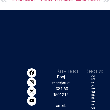
Станковић: Избори 2. јуна пресудни за целу Србију, ако излазност буде велика СНС одлази у историју
Радовановић: Затајили смо као друштво, насиље коме сведочимо све бруталније
Контакт
Вести:
Алексић:
Број
Вучић ће
телефона:
остати
упамћен
+381 60
по једној
од
1501212
највећих
издаја у
новијој
историји
email:
Србије