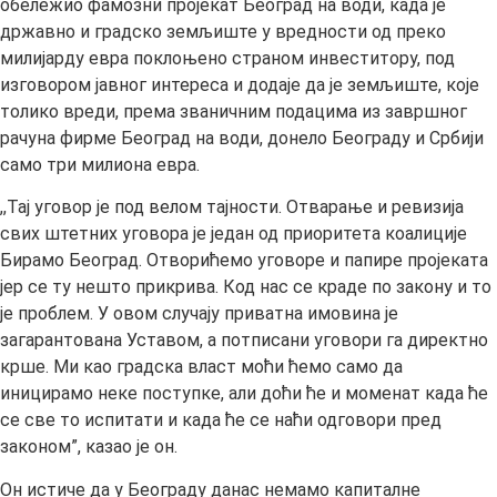
обележио фамозни пројекат Београд на води, када је
државно и градско земљиште у вредности од преко
милијарду евра поклоњено страном инвеститору, под
изговором јавног интереса и додаје да је земљиште, које
толико вреди, према званичним подацима из завршног
рачуна фирме Београд на води, донело Београду и Србији
само три милиона евра.
,,Тај уговор је под велом тајности. Отварање и ревизија
свих штетних уговора је један од приоритета коалиције
Бирамо Београд. Отворићемо уговоре и папире пројеката
јер се ту нешто прикрива. Код нас се краде по закону и то
је проблем. У овом случају приватна имовина је
загарантована Уставом, а потписани уговори га директно
крше. Ми као градска власт моћи ћемо само да
иницирамо неке поступке, али доћи ће и моменат када ће
се све то испитати и када ће се наћи одговори пред
законом”, казао је он.
Он истиче да у Београду данас немамо капиталне