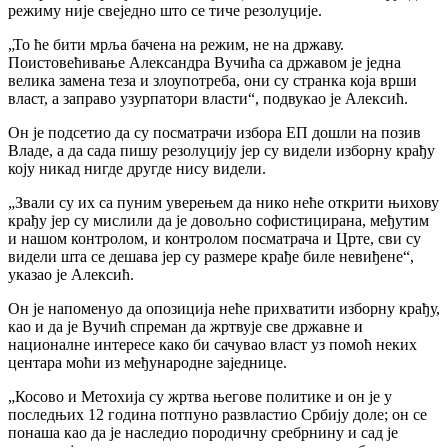
режиму није свеједно што се тиче резолуције.
„То ће бити мрља бачена на режим, не на државу.
Поистовећивање Александра Вучића са државом је једна
велика замена теза и злоупотреба, они су странка која врши
власт, а заправо узурпатори власти“, подвукао је Алексић.
Он је подсетио да су посматрачи избора ЕП дошли на позив
Владе, а да сада пишу резолуцију јер су видели изборну крађу
коју никад нигде другде нису видели.
„Звали су их са пуним уверењем да нико неће открити њихову
крађу јер су мислили да је довољно софистицирана, међутим
и нашом контролом, и контролом посматрача и Црте, сви су
видели шта се дешава јер су размере крађе биле невиђене“,
указао је Алексић.
Он је напоменуо да опозиција неће прихватити изборну крађу,
као и да је Вучић спреман да жртвује све државне и
националне интересе како би сачувао власт уз помоћ неких
центара моћи из међународне заједнице.
„Косово и Метохија су жртва његове политике и он је у
последњих 12 година потпуно развластио Србију доле; он се
понаша као да је наследио породичну сребрнину и сад је