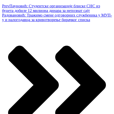
Prev
Пауновић: Студентске организације блиске СНС из
буџета добиле 12 милиона динара за непознат сајт
Радовановић: Тражимо смене одговорних службеника у МУП-
у и налогодавца за кривотворење бирачког списка