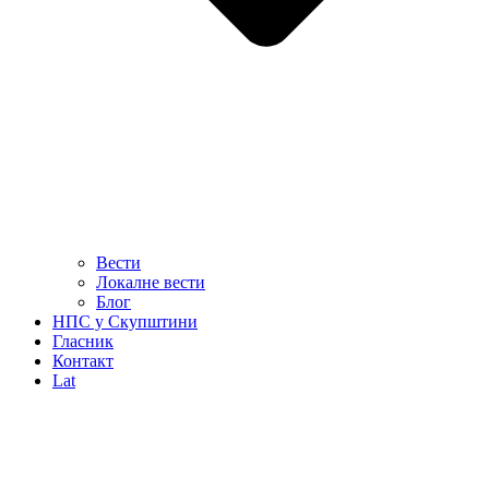
Вести
Локалне вести
Блог
НПС у Скупштини
Гласник
Контакт
Lat