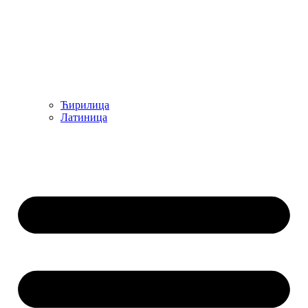
Ћирилица
Латиница