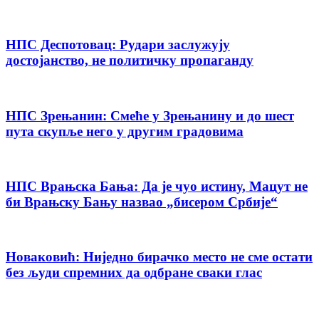
НПС Деспотовац: Рудари заслужују
достојанство, не политичку пропаганду
НПС Зрењанин: Смеће у Зрењанину и до шест
пута скупље него у другим градовима
НПС Врањска Бања: Да је чуо истину, Мацут не
би Врањску Бању назвао „бисером Србије“
Новаковић: Ниједно бирачко место не сме остати
без људи спремних да одбране сваки глас