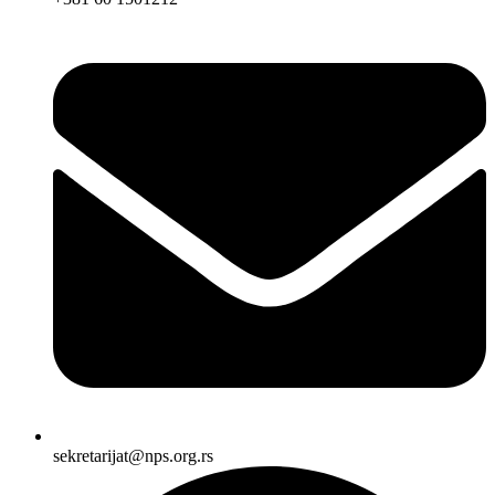
sekretarijat@nps.org.rs