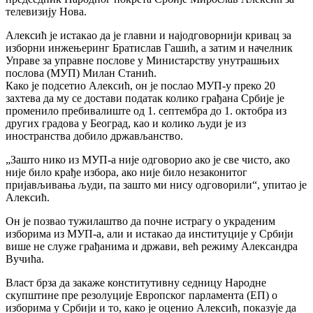
телевизију Нова.
Алексић је истакао да је главни и најодговорнији кривац за
изборни инжењеринг Братислав Гашић, а затим и начелник
Управе за управне послове у Министарству унутрашњих
послова (МУП) Милан Станић.
Како је подсетио Алексић, он је послао МУП-у преко 20
захтева да му се достави податак колико грађана Србије је
променило пребивалиште од 1. септембра до 1. октобра из
других градова у Београд, као и колико људи је из
иностранства добило држављанство.
„Зашто нико из МУП-а није одговорио ако је све чисто, ако
није било крађе избора, ако није било незаконитог
пријављивања људи, па зашто ми нису одговорили“, упитао је
Алексић.
Он је позвао тужилаштво да почне истрагу о украденим
изборима из МУП-а, али и истакао да институције у Србији
више не служе грађанима и држави, већ режиму Александра
Вучића.
Власт брза да закаже конститутивну седницу Народне
скупштине пре резолуције Европског парламента (ЕП) о
изборима у Србији и то, како је оценио Алексић, показује да