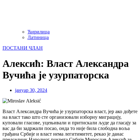
Ћирилица
Латиница
ПОСТАНИ ЧЛАН
Алексић: Власт Александра
Вучића је узурпаторска
јануар 30, 2024
Власт Александра Вучића је узурпаторска власт, јер ако дођете
на власт тако што сте организовали изборну миграцију,
куповали гласове, уцењивали и притискали људе да гласају за
вас да би задржали посао, онда то није била слободна воља
грађана Србије и власт нема легитимитет, рекао је данас
председник Народног покрета Србије Мирослав Алексић за