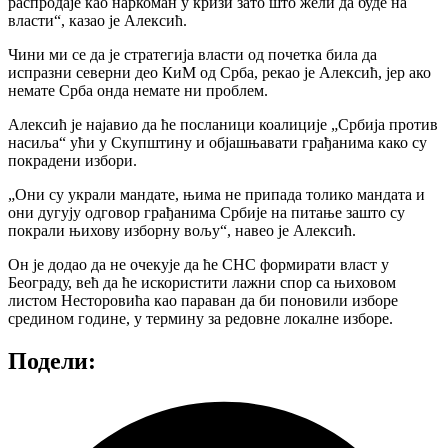
распродаје као наркоман у кризи зато што жели да буде на
власти“, казао је Алексић.
Чини ми се да је стратегија власти од почетка била да
испразни северни део КиМ од Срба, рекао је Алексић, јер ако
немате Срба онда немате ни проблем.
Алексић је најавио да ће посланици коалиције „Србија против
насиља“ ући у Скупштину и објашњавати грађанима како су
покрадени избори.
„Они су украли мандате, њима не припада толико мандата и
они дугују одговор грађанима Србије на питање зашто су
покрали њихову изборну вољу“, навео је Алексић.
Он је додао да не очекује да ће СНС формирати власт у
Београду, већ да ће искористити лажни спор са њиховом
листом Несторовића као параван да би поновили изборе
средином године, у термину за редовне локалне изборе.
Подели: