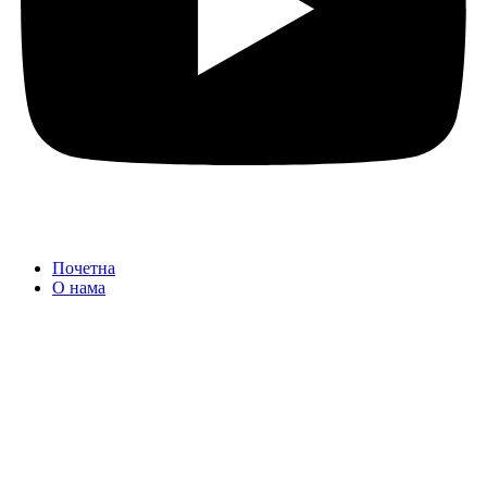
Почетна
О нама