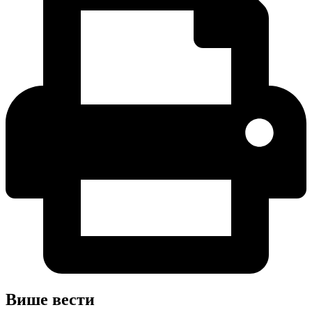
Више вести