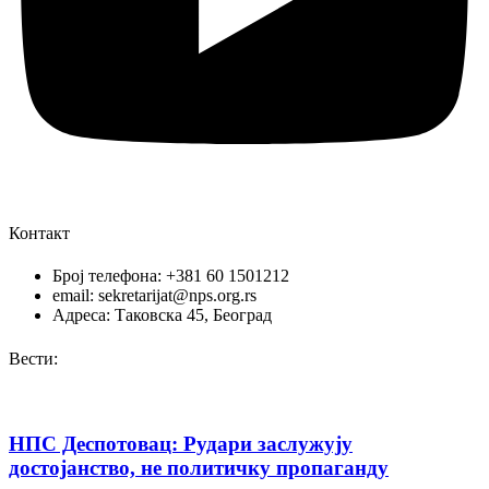
Контакт
Број телефона: +381 60 1501212
email: sekretarijat@nps.org.rs
Адреса: Таковска 45, Београд
Вести:
НПС Деспотовац: Рудари заслужују
достојанство, не политичку пропаганду