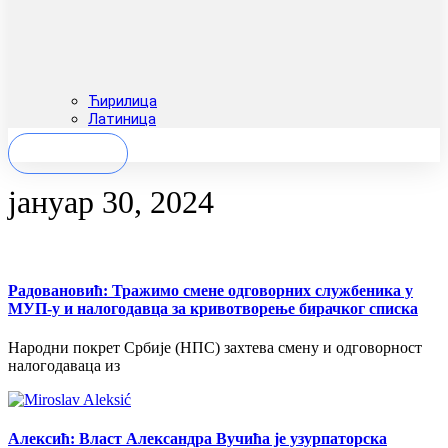
Ћирилица
Латиница
ПОСТАНИ ЧЛАН
јануар 30, 2024
Радовановић: Тражимо смене одговорних службеника у
МУП-у и налогодавца за кривотворење бирачког списка
Народни покрет Србије (НПС) захтева смену и одговорност
налогодаваца из
Алексић: Власт Александра Вучића је узурпаторска