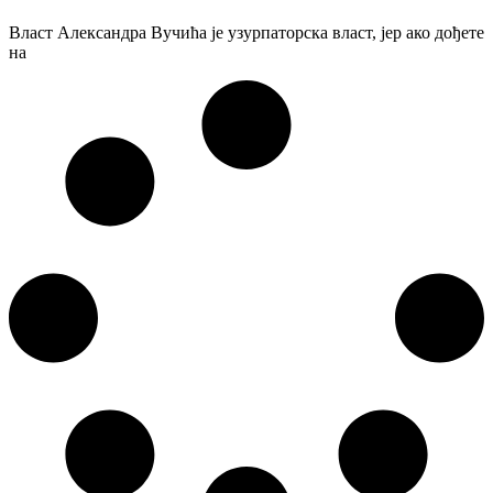
Власт Александра Вучића је узурпаторска власт, јер ако дођете
на