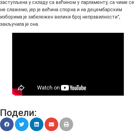
заступљена у складу са већином у парламенту, са чиме се
не слажемо, јер је већина спорна и на децембарским
изборима је забележен велики број неправилности”,
закључила је она.
Подели: