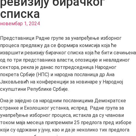
ревизију бирачког
списка
новембар 1, 2024
Представници Радне групе за унапређење изборног
процеса предлажу да се формира комисија која ће
извршити ревизију бирачког списка која ће бити сачињена
од по три представника власти, опозиције и невладиног
сектора, рекла је данас потпредседница Народног
покрета Србије (НПС) и народна посланица др Ана
Јаковљевић на конференцији за новинаре у Народној
скупштини Републике Србије.
Она је заједно са народним посланицима Демократске
странке и Еколошког устанка, испред Радне група за
унапређење изборног процеса, истакла да су чланови
током маја месеца припремили 25 предлога пред изборе
који су одржани у јуну, као и да је неколико тих предлога