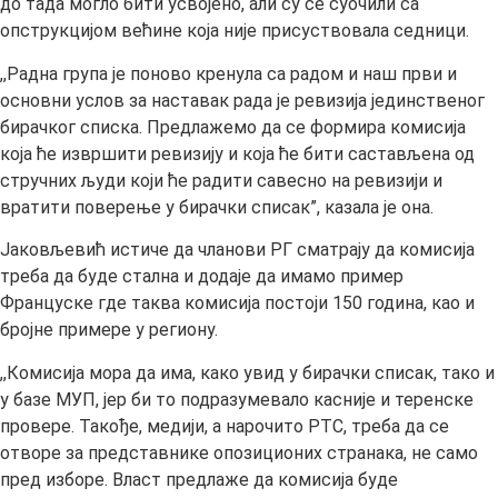
до тада могло бити усвојено, али су се суочили са
опструкцијом већине која није присуствовала седници.
,,Радна група је поново кренула са радом и наш први и
основни услов за наставак рада је ревизија јединственог
бирачког списка. Предлажемо да се формира комисија
која ће извршити ревизију и која ће бити састављена од
стручних људи који ће радити савесно на ревизији и
вратити поверење у бирачки списак”, казала је она.
Јаковљевић истиче да чланови РГ сматрају да комисија
треба да буде стална и додаје да имамо пример
Француске где таква комисија постоји 150 година, као и
бројне примере у региону.
,,Комисија мора да има, како увид у бирачки списак, тако и
у базе МУП, јер би то подразумевало касније и теренске
провере. Такође, медији, а нарочито РТС, треба да се
отворе за представнике опозиционих странака, не само
пред изборе. Власт предлаже да комисија буде