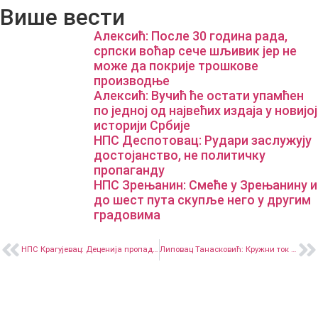
Више вести
Алексић: После 30 година рада,
српски воћар сече шљивик јер не
може да покрије трошкове
производњe
Алексић: Вучић ће остати упамћен
по једној од највећих издаја у новијој
историји Србије
НПС Деспотовац: Рудари заслужују
достојанство, не политичку
пропаганду
НПС Зрењанин: Смеће у Зрењанину и
до шест пута скупље него у другим
градовима
НПС Крагујевац: Деценија пропадања града под влашћу напредњака, од обећања остале само празне приче
Липовац Танасковић: Кружни ток код Ушћа нема грађевинску дозволу, градска власт прекршила закон