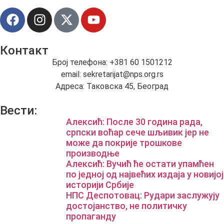
Контакт
Број телефона: +381 60 1501212
email: sekretarijat@nps.org.rs
Адреса: Таковска 45, Београд
Вести:
Алексић: После 30 година рада,
српски воћар сече шљивик јер не
може да покрије трошкове
производњe
Алексић: Вучић ће остати упамћен
по једној од највећих издаја у новијој
историји Србије
НПС Деспотовац: Рудари заслужују
достојанство, не политичку
пропаганду