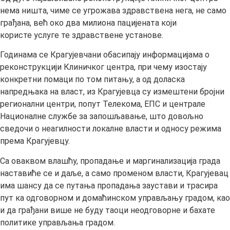
нема ништа, чиме се угрожава здравствена нега, не само
грађана, већ око два милиона пацијената који
користе услуге те здравствене установе.
Годинама се Крагујевчани обасипају информацијама о
реконструкцији Клиничког центра, при чему изостају
конкретни помаци по том питању, а од доласка
напредњака на власт, из Крагујевца су измештени бројни
регионални центри, попут Телекома, ЕПС и централе
Националне службе за запошљавање, што довољно
сведочи о неагилности локалне власти и односу режима
према Крагујевцу.
Са оваквом влашћу, пропадање и маргинализација града
наставиће се и даље, а само променом власти, Крагујевац
има шансу да се путања пропадања заустави и трасира
пут ка одговорном и домаћинском управљању градом, као
и да грађани више не буду таоци неодговорне и бахате
политике управљања градом.