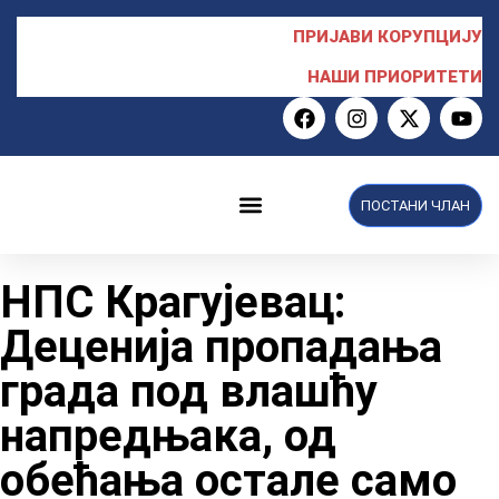
ПРИЈАВИ КОРУПЦИЈУ
НАШИ ПРИОРИТЕТИ
ПОСТАНИ ЧЛАН
НПС у Скупштини
НПС Крагујевац:
Деценија пропадања
града под влашћу
напредњака, од
обећања остале само