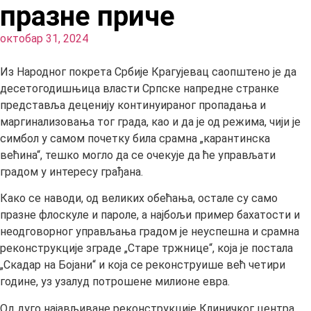
празне приче
октобар 31, 2024
Из Народног покрета Србије Крагујевац саопштено је да
десетогодишњица власти Српске напредне странке
представља деценију континуираног пропадања и
маргинализовања тог града, као и да је од режима, чији је
симбол у самом почетку била срамна „карантинска
већина“, тешко могло да се очекује да ће управљати
градом у интересу грађана.
Како се наводи, од великих обећања, остале су само
празне флоскуле и пароле, а најбољи пример бахатости и
неодговорног управљања градом је неуспешна и срамна
реконструкције зграде „Старе тржнице“, која је постала
„Скадар на Бојани“ и која се реконструише већ четири
године, уз узалуд потрошене милионе евра.
Од дуго најављиване реконструкције Клиничког центра