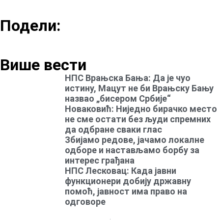
Подели:
Више вести
НПС Врањска Бања: Да је чуо
истину, Мацут не би Врањску Бању
назвао „бисером Србије“
Новаковић: Ниједно бирачко место
не сме остати без људи спремних
да одбране сваки глас
Збијамо редове, јачамо локалне
одборе и настављамо борбу за
интерес грађана
НПС Лесковац: Када јавни
функционери добију државну
помоћ, јавност има право на
одговоре