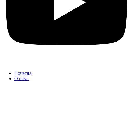
Почетна
О нама