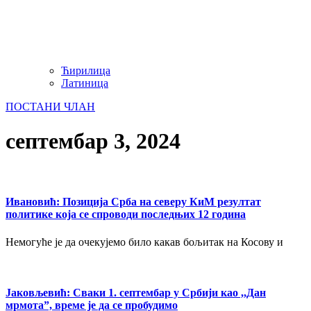
Ћирилица
Латиница
ПОСТАНИ ЧЛАН
септембар 3, 2024
Ивановић: Позиција Срба на северу КиМ резултат
политике која се спроводи последњих 12 година
Немогуће је да очекујемо било какав бољитак на Косову и
Јаковљевић: Сваки 1. септембар у Србији као ,,Дан
мрмота”, време је да се пробудимо