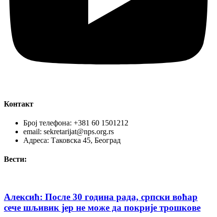
Контакт
Број телефона: +381 60 1501212
email: sekretarijat@nps.org.rs
Адреса: Таковска 45, Београд
Вести:
Алексић: После 30 година рада, српски воћар
сече шљивик јер не може да покрије трошкове