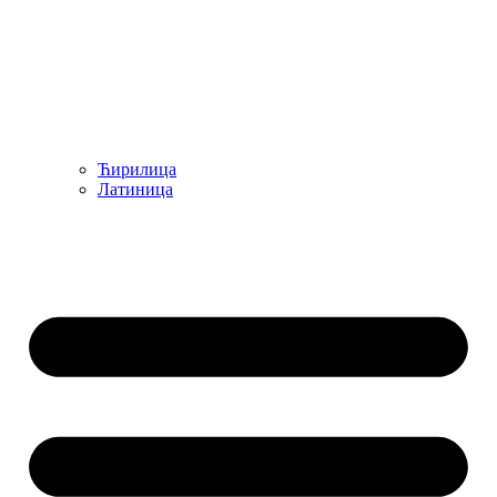
Ћирилица
Латиница