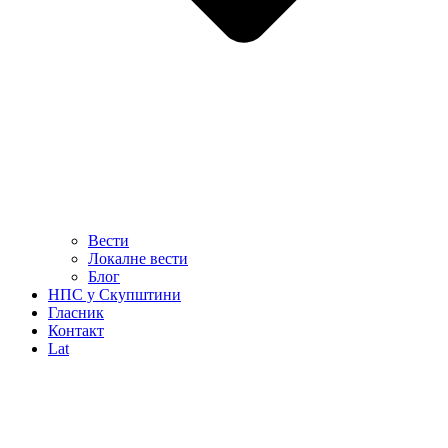
Вести
Локалне вести
Блог
НПС у Скупштини
Гласник
Контакт
Lat