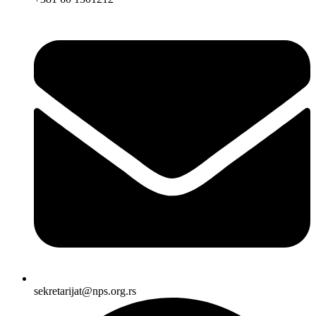
sekretarijat@nps.org.rs