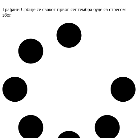
Грађани Србије се сваког првог септембра буде са стресом
због