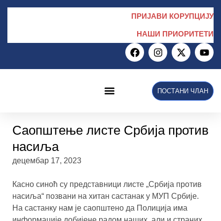
ПРИЈАВИ КОРУПЦИЈУ
НАШИ ПРИОРИТЕТИ
ПОСТАНИ ЧЛАН
НПС у Скупштини
Саопштење листе Србија против
насиља
децембар 17, 2023
Касно синоћ су представници листе „Србија против
насиља“ позвани на хитан састанак у МУП Србије.
На састанку нам је саопштено да Полиција има
информације добијене радом наших, али и страних