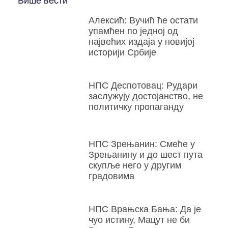
Више вести
Алексић: Вучић ће остати
упамћен по једној од
највећих издаја у новијој
историји Србије
НПС Деспотовац: Рудари
заслужују достојанство, не
политичку пропаганду
НПС Зрењанин: Смеће у
Зрењанину и до шест пута
скупље него у другим
градовима
НПС Врањска Бања: Да је
чуо истину, Мацут не би