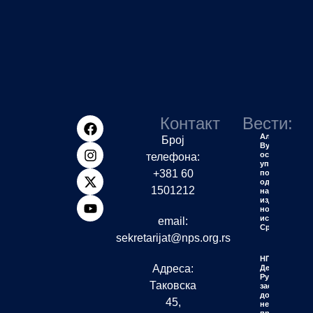
Контакт
Вести:
Алексић:
Број
Вучић ће
остати
телефона:
упамћен
+381 60
по једној
од
1501212
највећих
издаја у
новијој
историји
email:
Србије
sekretarijat@nps.org.rs
НПС
Адреса:
Деспотовац:
Рудари
Таковска
заслужују
достојанство
45,
не политичку