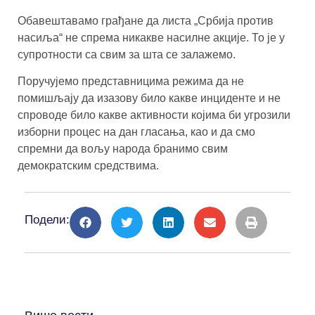
Обавештавамо грађане да листа „Србија против
насиља“ не спрема никакве насилне акције. То је у
супротности са свим за шта се залажемо.
Поручујемо представницима режима да не
помишљају да изазову било какве инциденте и не
спроводе било какве активности којима би угрозили
изборни процес на дан гласања, као и да смо
спремни да вољу народа бранимо свим
демократским средствима.
Подели: