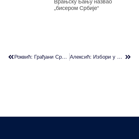
Врањску Бању назвао
„бисером Србије“
Роквић: Грађани Србије живе тешко, али су спремни за промене
Алексић: Избори у Београду морају да се пониште, десила се велика крађа изборне воље