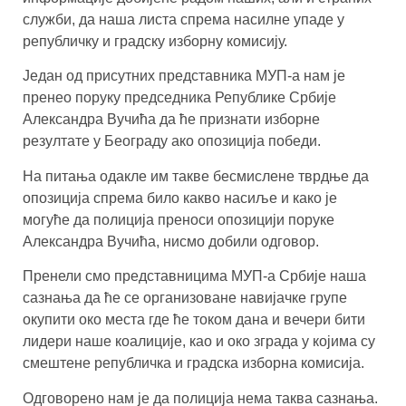
служби, да наша листа спрема насилне упаде у
републичку и градску изборну комисију.
Један од присутних представника МУП-а нам је
пренео поруку председника Републике Србије
Александра Вучића да ће признати изборне
резултате у Београду ако опозиција победи.
На питања одакле им такве бесмислене тврдње да
опозиција спрема било какво насиље и како је
могуће да полиција преноси опозицији поруке
Александра Вучића, нисмо добили одговор.
Пренели смо представницима МУП-а Србије наша
сазнања да ће се организоване навијачке групе
окупити око места где ће током дана и вечери бити
лидери наше коалиције, као и око зграда у којима су
смештене републичка и градска изборна комисија.
Одговорено нам је да полиција нема таква сазнања.