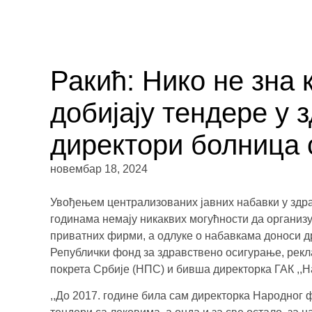
Ракић: Нико не зна 
добијају тендере у з
директори болница 
новембар 18, 2024
Увођењем централизованих јавних набавки у здра
годинама немају никаквих могућности да организ
приватних фирми, а одлуке о набавкама доноси д
Републички фонд за здравствено осигурање, рекл
покрета Србије (НПС) и бивша директорка ГАК ,,
,,До 2017. године била сам директорка Народног 