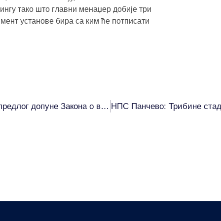
ингу тако што главни менаџер добије три
џмент установе бира са ким ће потписати
Јаковљевић: Повући из законске процедуре предлог допуне Закона о високом образовању