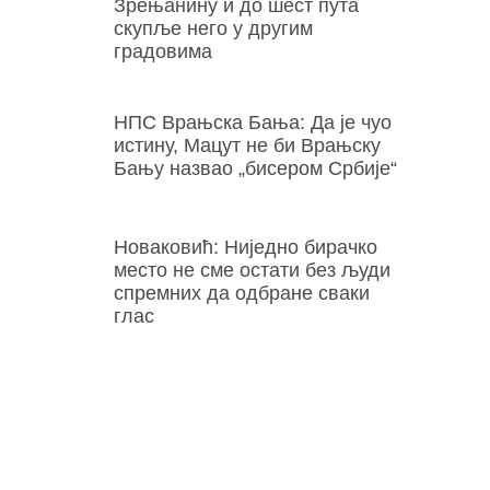
Зрењанину и до шест пута
скупље него у другим
градовима
НПС Врањска Бања: Да је чуо
истину, Мацут не би Врањску
Бању назвао „бисером Србије“
Новаковић: Ниједно бирачко
место не сме остати без људи
спремних да одбране сваки
глас