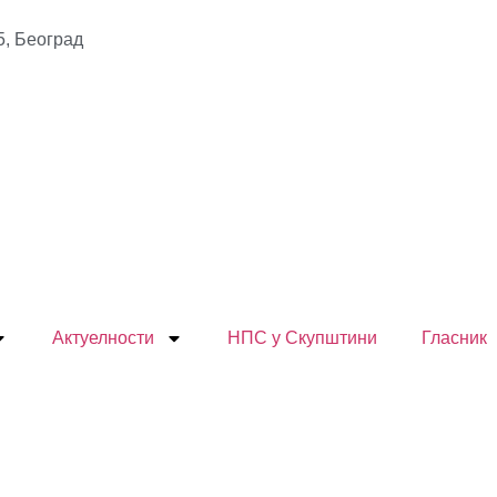
5, Београд
Актуелности
НПС у Скупштини
Гласник