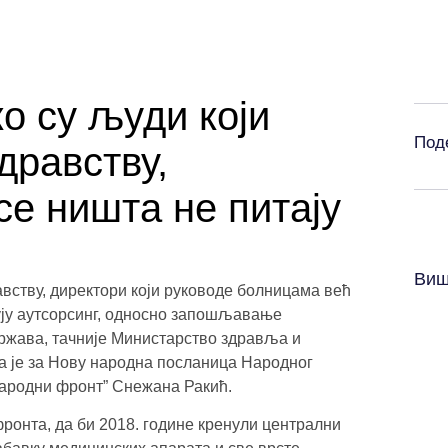
ко су људи који
Под
дравству,
се ништа не питају
Виш
вству, директори који руководе болницама већ
ују аутсорсинг, односно запошљавање
ржава, тачније Министарство здравља и
а је за Нову народна посланица Народног
Народни фронт” Снежана Ракић.
фронта, да би 2018. године кренули централни