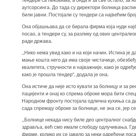
тендери са лековима, а онда и за све остало, за 
аутсорсинга. До тада су директори болница распи
били јавни. Постојали су тендери са највећим број
Она објашњава да се бирала фирма која нуди најб
посао, а тендери су, за разлику од ових централи
ради држава.
,,Нико нема увид како и на који начин. Истина је 
мање кошта него да има своје чистачице, обезбе
квалитета, стручности и најважније, како је одр
како је прошла тендер“, додала је она.
Она истиче да није исто кувати за болницу и за р
пацијенти и онај ко спрема оброке мора бити специ
Народном фронту постојала одлична кухиња са диј
сада спремају оброке за болнице, не зна се, јер с
,,Болнице некада нису биле део централног снаб
здравља, већ смо имали слободу одлучивања. Где 
фирме, колико их се јавило за неки одређени поса