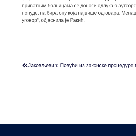
приватним болницама се доноси одлука о аутсорс
понуде, па бира ону која највише одговара. Мена
уговор“, објаснила је Ракић.