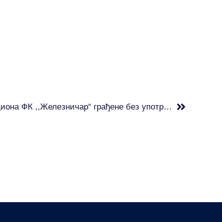
НПС Панчево: Трибине стадиона ФК ,,Железничар“ грађене без употребне дозволе, боравак на њима опасан