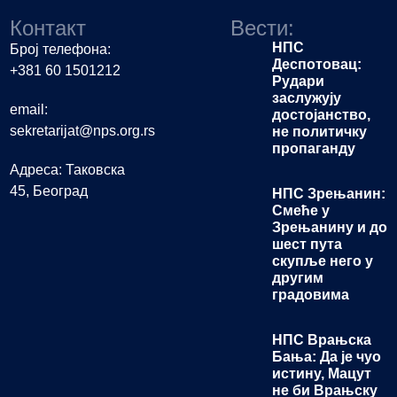
Контакт
Вести:
НПС
Број телефона:
Деспотовац:
+381 60 1501212
Рудари
заслужују
email:
достојанство,
sekretarijat@nps.org.rs
не политичку
пропаганду
Адреса: Таковска
45, Београд
НПС Зрењанин:
Смеће у
Зрењанину и до
шест пута
скупље него у
другим
градовима
НПС Врањска
Бања: Да је чуо
истину, Мацут
не би Врањску