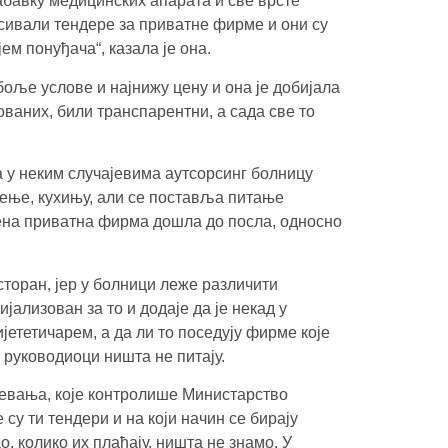
набавку медицинских апарата и све врсте
сивали тендере за приватне фирме и они су
ем понуђача“, казала је она.
оље услове и најнижу цену и она је добијала
зованих, били транспарентни, а сада све то
да у неким случајевима аутсорсинг болницу
ђење, кухињу, али се поставља питање
еђена приватна фирма дошла до посла, односно
есторан, јер у болници леже различити
јализован за то и додаје да је некад у
ететичарем, а да ли то поседују фирме које
е руководиоци ништа не питају.
девања, које контролише Министарство
су ти тендери и на који начин се бирају
о, колико их плаћају, ништа не знамо. У