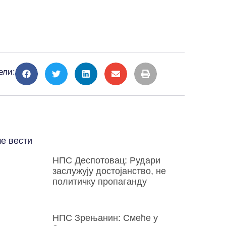
ели:
е вести
НПС Деспотовац: Рудари
заслужују достојанство, не
политичку пропаганду
НПС Зрењанин: Смеће у