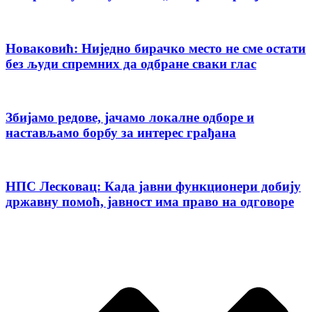
Новаковић: Ниједно бирачко место не сме остати
без људи спремних да одбране сваки глас
Збијамо редове, јачамо локалне одборе и
настављамо борбу за интерес грађана
НПС Лесковац: Када јавни функционери добију
државну помоћ, јавност има право на одговоре