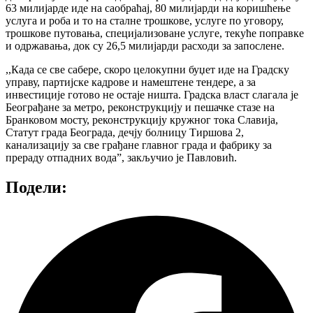
63 милијарде иде на саобраћај, 80 милијарди на коришћење
услуга и роба и то на сталне трошкове, услуге по уговору,
трошкове путовања, специјализоване услуге, текуће поправке
и одржавања, док су 26,5 милијарди расходи за запослене.
,,Када се све сабере, скоро целокупни буџет иде на Градску
управу, партијске кадрове и намештене тендере, а за
инвестиције готово не остаје ништа. Градска власт слагала је
Београђане за метро, реконструкцију и пешачке стазе на
Бранковом мосту, реконструкцију кружног тока Славија,
Статут града Београда, дечју болницу Тиршова 2,
канализацију за све грађане главног града и фабрику за
прераду отпадних вода”, закључио је Павловић.
Подели: