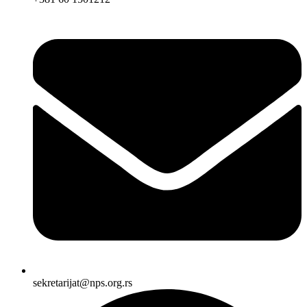
sekretarijat@nps.org.rs