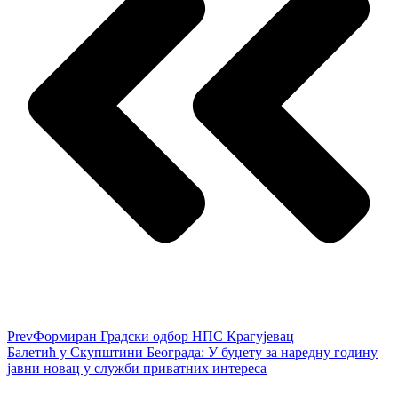
Prev
Формиран Градски одбор НПС Крагујевац
Балетић у Скупштини Београда: У буџету за наредну годину
јавни новац у служби приватних интереса