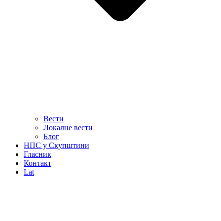
Вести
Локалне вести
Блог
НПС у Скупштини
Гласник
Контакт
Lat