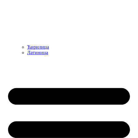
Ћирилица
Латиница