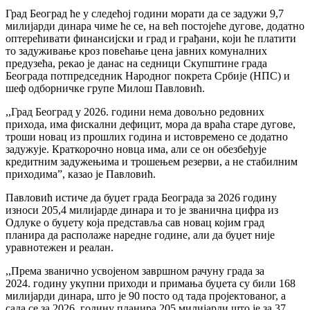
Град Београд ће у следећој години морати да се задужи 9,7
милијарди динара чиме ће се, на већ постојеће дугове, додатно
оптерећивати финансијски и град и грађани, који ће платити
то задуживање кроз повећање цена јавних комуналних
предузећа, рекао је данас на седници Скупштине града
Београда потпредседник Народног покрета Србије (НПС) и
шеф одборничке групе Милош Павловић.
,,Град Београд у 2026. години нема довољно редовних
прихода, има фискални дефицит, мора да враћа старе дугове,
троши новац из прошлих година и истовремено се додатно
задужује. Краткорочно новца има, али се он обезбеђује
кредитним задужењима и трошењем резерви, а не стабилним
приходима”, казао је Павловић.
Павловић истиче да буџет града Београда за 2026 годину
износи 205,4 милијарде динара и то је званична цифра из
Одлуке о буџету која представља сав новац којим град
планира да располаже наредне године, али да буџет није
уравнотежен и реалан.
,,Према званично усвојеном завршном рачуну града за
2024. годину укупни приходи и примања буџета су били 168
милијарди динара, што је 90 посто од тада пројектованог, а
сада се за 2026. годину планира 205 милијарди што је за 37