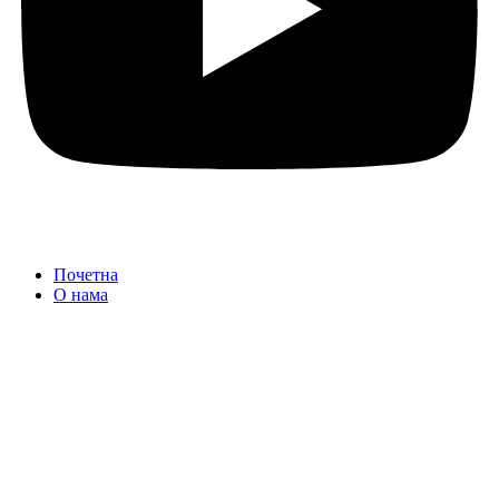
Почетна
О нама