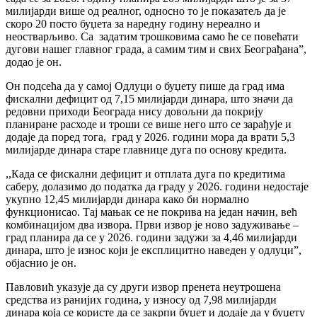
милијарди више од реалног, односно то је показатељ да је
скоро 20 посто буџета за наредну годину нереално и
неостварљиво. Са задатим трошковима само ће се повећати
дугови нашег главног града, а самим тим и свих Београђана”,
додао је он.
Он подсећа да у самој Одлуци о буџету пише да град има
фискални дефицит од 7,15 милијарди динара, што значи да
редовни приходи Београда нису довољни да покрију
планиране расходе и троши се више него што се зарађује и
додаје да поред тога, град у 2026. години мора да врати 5,3
милијарде динара старе главнице дуга по основу кредита.
,,Када се фискaлни дефицит и отплата дуга по кредитима
саберу, долазимо до податка да граду у 2026. години недостаје
укупно 12,45 милијарди динара како би нормално
функционисао. Тај мањак се не покрива на један начин, већ
комбинацијом два извора. Први извор је ново задуживање –
град планира да се у 2026. години задужи за 4,46 милијарди
динара, што је износ који је експлицитно наведен у одлуци”,
објаснио је он.
Павловић указује да су други извор пренета неутрошена
средства из ранијих година, у износу од 7,98 милијарди
динара која се користе да се закрпи буџет и додаје да у буџету