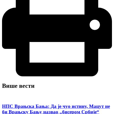
Више вести
НПС Врањска Бања: Да је чуо истину, Мацут не
би Врањску Бању назвао „бисером Србије“