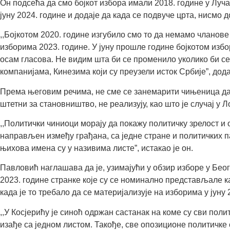
Он подсећа да смо бојкот избора имали 2018. године у Луча
јуну 2024. године и додаје да када се подвуче црта, нисм
,,Бојкотом 2020. године изгубило смо то да немамо чланов
изборима 2023. године. У јуну прошле године бојкотом избор
осам гласова. Не видим шта би се променило уколико би се
компанијама, Кинезима који су преузели исток Србије”, дод
Према његовим речима, не сме се занемарити чињеница да Ск
штетни за становништво, не реализују, као што је случај у 
,,Политички чиниоци морају да покажу политичку зрелост и о
направљен између грађана, са једне стране и политичких па
њихова имена су у називима листе”, истакао је он.
Павловић наглашава да је, узимајући у обзир изборе у Беогр
2023. године странке које су се номинално представљале к
када је то требало да се материјализује на изборима у јуну 2
,,У Косјерићу је синоћ одржан састанак на коме су сви пол
изађе са једном листом. Такође, све опозиционе политичке с