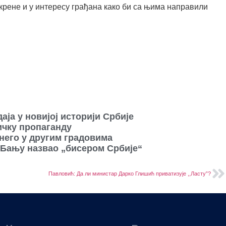
крене и у интересу грађана како би са њима направили
аја у новијој историји Србије
ичку пропаганду
него у другим градовима
 Бању назвао „бисером Србије“
Павловић: Да ли министар Дарко Глишић приватизује ,,Ласту”?