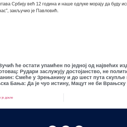
ава Србију већ 12 година и наше одлуке морају да буду ис
нас”, закључио је Павловић.
Вучић ће остати упамћен по једној од највећих изд
товац: Рудари заслужују достојанство, не полит
нин: Смеће у Зрењанину и до шест пута скупље 
ка Бања: Да је чуо истину, Мацут не би Врањску
 је докле