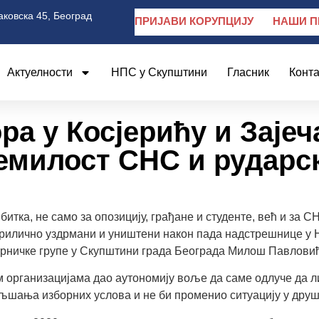
аковска 45, Београд
ПРИЈАВИ КОРУПЦИЈУ
НАШИ П
Актуелности
НПС у Скупштини
Гласник
Конта
ра у Косјерићу и Зајеч
немилост СНС и рударс
 битка, не само за опозицију, грађане и студенте, већ и за 
прилично уздрмани и уништени након пада надстрешнице у Н
рничке групе у Скупштини града Београда Милош Павловић
м организацијама дао аутономију воље да саме одлуче да ли
ољшања изборних услова и не би променио ситуацију у друштв