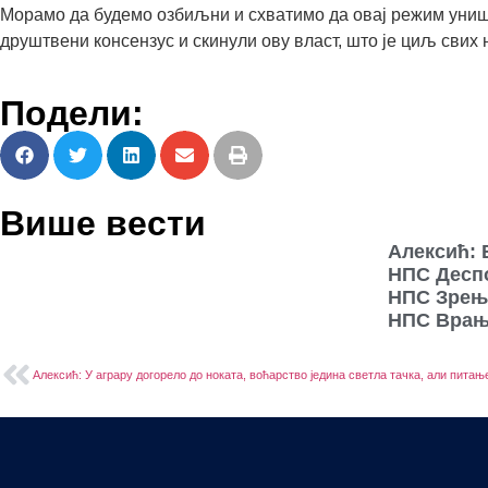
Морамо да будемо озбиљни и схватимо да овај режим уништ
друштвени консензус и скинули ову власт, што је циљ свих 
Подели:
Више вести
Алексић: 
НПС Деспо
НПС Зрења
НПС Врањс
Алексић: У аграру догорело до ноката, воћарство једина светла тачка, али питање