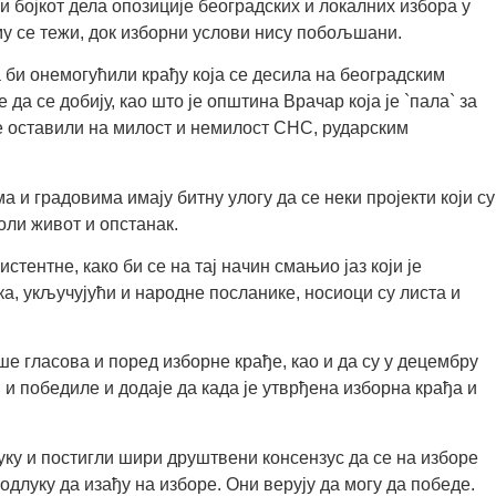
и бојкот дела опозиције београдских и локалних избора у
ему се тежи, док изборни услови нису побољшани.
а би онемогућили крађу која се десила на београдским
да се добију, као што је општина Врачар која је `пала` за
не оставили на милост и немилост СНС, рударским
и градовима имају битну улогу да се неки пројекти који су
голи живот и опстанак.
тентне, како би се на тај начин смањио јаз који је
а, укључујући и народне посланике, носиоци су листа и
ше гласова и поред изборне крађе, као и да су у децембру
и победиле и додаје да када је утврђена изборна крађа и
луку и постигли шири друштвени консензус да се на изборе
 одлуку да изађу на изборе. Они верују да могу да победе.