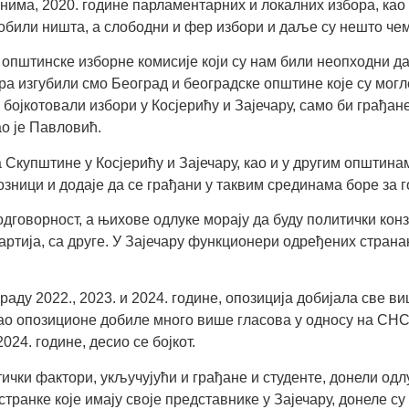
нима, 2020. године парламентарних и локалних избора, као 
о добили ништа, а слободни и фер избори и даље су нешто ч
е општинске изборне комисије који су нам били неопходни д
а изгубили смо Београд и београдске општине које су могле 
 бојкотовали избори у Косјерићу и Зајечару, само би грађа
ао је Павловић.
упштине у Косјерићу и Зајечару, као и у другим општинама 
Лозници и додаје да се грађани у таквим срединама боре за 
дговорност, а њихове одлуке морају да буду политички конзис
ртија, са друге. У Зајечару функционери одређених странак
аду 2022., 2023. и 2024. године, опозиција добијала све ви
ао опозиционе добиле много више гласова у односу на СНС 
024. године, десио се бојкот.
итички фактори, укључујући и грађане и студенте, донели од
транке које имају своје представнике у Зајечару, донеле су