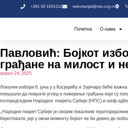
+381 60 1501212
sekretarijat@nps.org.rs
Т
Почетна
О нама
Павловић: Бојкот избо
грађане на милост и 
април 24, 2025
Локални избори 8. јуна у у Косјерићу и Зајечару биће важна
покушали да поврате углед и поверење грађана који су по
потпредседник Народног покрета Србије (НПС) и шеф одбо
,,Народни покрет Србије је својим локалним територијални
бојкотовати, јер у овом моменту бојкот не би довео до поб