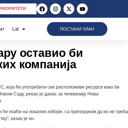
РИОРИТЕТИ
кт
Lat
ПОСТАНИ ЧЛАН
ару оставио би
ких компанија
СНС, која ће употребити све расположиве ресурсе како би
овом Саду, рекао је данас за телевизију Нова
.
 ће изаћи на локалне изборе, са препоруком да их не треба
у”, казао је он.