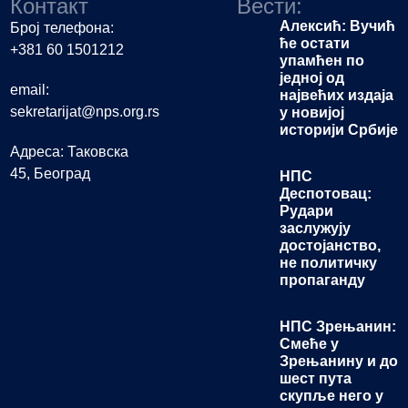
Контакт
Вести:
Алексић: Вучић
Број телефона:
ће остати
+381 60 1501212
упамћен по
једној од
email:
највећих издаја
sekretarijat@nps.org.rs
у новијој
историји Србије
Адреса: Таковска
45, Београд
НПС
Деспотовац:
Рудари
заслужују
достојанство,
не политичку
пропаганду
НПС Зрењанин:
Смеће у
Зрењанину и до
шест пута
скупље него у