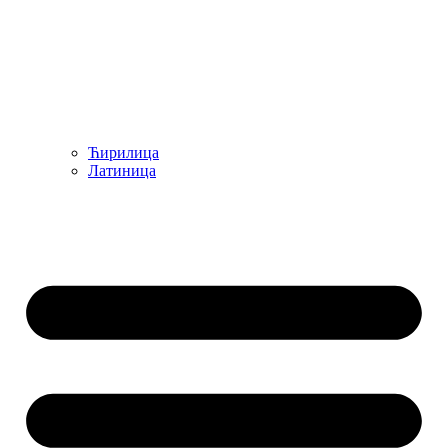
Ћирилица
Латиница