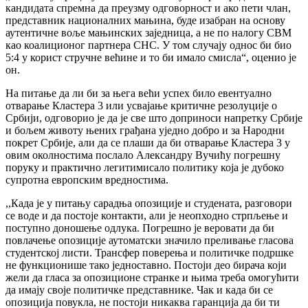
кандидата спремна да преузму одговорност и ако пети члан,
представник националних мањина, буде изабран на основу
аутентичне воље мањинских заједница, а не по налогу СВМ
као коалиционог партнера СНС. У том случају однос би био
5:4 у корист стручне већине и то би имало смисла“, оценио је
он.
На питање да ли би за њега већи успех било евентуално
отварање Кластера 3 или усвајање критичне резолуције о
Србији, одговорио је да је све што доприноси напретку Србије
и бољем животу њених грађана уједно добро и за Народни
покрет Србије, али да се плаши да би отварање Кластера 3 у
овим околностима послало Александру Вучићу погрешну
поруку и практично легитимисало политику која је дубоко
супротна европским вредностима.
,,Када је у питању сарадња опозиције и студената, разговори
се воде и да постоје контакти, али је неопходно стрпљење и
поступно доношење одлука. Погрешно је веровати да би
повлачење опозиције аутоматски значило преливање гласова
студентској листи. Трансфер поверења и политичке подршке
не функционише тако једноставно. Постоји део бирача који
жели да гласа за опозиционе странке и њима треба омогућити
да имају своје политичке представнике. Чак и када би се
опозиција повукла, не постоји никаква гаранција да би ти