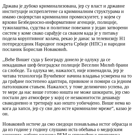
Држава је дубоко криминализована, јер су власт и државне
институције испреплетене са криминалним структурама и
имамо својеврстан криминални промискуитет, у којем су
врхови Безбедносно-информативне агенције, полиције,
тужилаштва, судства и политике повезани у један затворени
систем у коме свако сарађује са сваким када је у питању
подела коруптивног колача, рекао је данас за телевизију Н1
потпредседник Народног покрета Србије (НПС) и народни
посланик Борислав Новаковић.
,,Веће Вишег суда у Београду донело је одлуку да се
некадашњи шеф београдске полиције Веселин Милић брани
са слободе. Та одлука ме, нажалост, није изненадила, јер је
читава технологија Вучићевог начина владања усмерена на то
да грађане постепено адаптира, привикне и помири са једним
патолошким стањем. Нажалост, у томе делимично успева, до
те мере да нас више готово ништа не може шокирати, јер смо
постали део атмосфере у којој се незаконитости дешавају
свакодневно и третирају као нешто уобичајено. Више нема ко
кога да хапси, јер су сви део исте криминалне мреже“, казао је
он.
Новаковић истиче да смо сведоци понављања истог обрасца и
да из године у годину слушамо иста обећања о медијским
законима, избору чланова РЕМ и спровођењу препорука