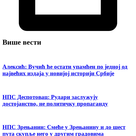
Више вести
Алексић: Вучић ће остати упамћен по једној од
највећих издаја у новијој историји Србије
НПС Деспотовац: Рудари заслужују
достојанство, не политичку пропаганду
НПС Зрењанин: Смеће у Зрењанину и до шест
пута скупље него у другим градовима