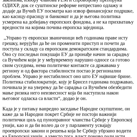
ОДИХР, док се суштинске реформе непрестано одлажу и
додаје да Вучић ЕУ посматра као извор финансијске подршке,
као касицу-прасицу и банкомат и да је његова политика
усмерена ка добијању европских фондова, а не ка прихватању
вредности на којима почива европска заједница.
,,Управо ту европски званичници већ годинама праве исту
грешку, верујући да ће он променити приступ и почети да
поступа у складу са европским демократским стандардима.
Ово су последњи покушаји ЕУ да пронађе начин за сарадњу
са Вучићем који је у међувремену нарушио односе са готово
свим суседима, нема политичке контакте са државама у
региону и од фактора стабилности постао је регионални
проблем. Управо је нестабилност оно што ЕУ највише брине.
Политика стабилократије, коју је Брисел годинама подржавао,
почивала је на уверењу да ће сарадња са Вучићем обезбедити
мање ризика него неизвесност која би наступила након
његовог одласка са власти“, додао је он.
Када је у питању ванредно заседање Народне скупштине, он
каже да за Народни покрет Србије не постоји важнији
политички циљ од пуноправног чланства Србије у Европској
унији, као и да би волео да се у парламенту усвајају
проевропски закони и решења која ће Србију убрзано водити
ка Европској унији, а уместо тога, власт поново ради исти