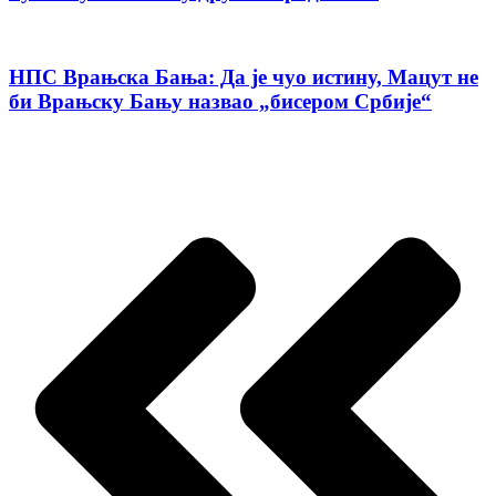
НПС Врањска Бања: Да је чуо истину, Мацут не
би Врањску Бању назвао „бисером Србије“