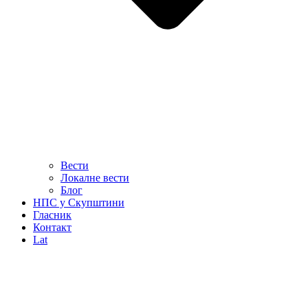
Вести
Локалне вести
Блог
НПС у Скупштини
Гласник
Контакт
Lat