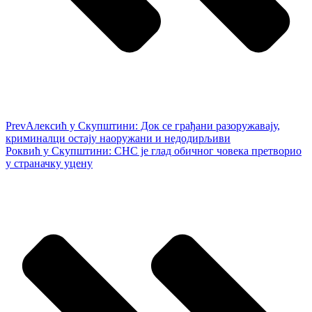
Prev
Алексић у Скупштини: Док се грађани разоружавају,
криминалци остају наоружани и недодирљиви
Роквић у Скупштини: СНС је глад обичног човека претворио
у страначку уцену