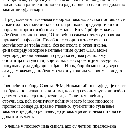
посао као и раније и поново га ради лоше и сваки пут додатно
закомпликују ствари.
,,Предложеним изменама изборног законодавства поставља се
лимит од шест милиона евра за трошкове председничких и
парламентарних изборних кампања. Ко у Србији може да
обезбеди толики новац? Они већ на самом почетку правила
прилагођавају себи. Посебно је спорно што се отвара
могућност да трећа лица, без контроле и ограничења,
финансирају изборне кампање чиме буџет СНС може
неупоредиво да надмаши средства којима располажу
опозиција и студенти, који са далеко скромнијим ресурсима
покушавају да дођу до грађана. Ипак, борићемо се и уверен
сам да можемо да победимо чак и у таквим условима“, додао
је он.
Говорећи о избору Савета РЕМ, Новаковић оцењује да је власт
изабрала погрешан правни пут, као и да су опструирали избор
деветог члана јер нису желели да Савет има већину
стручњака, већ политичку већину и зато је цео процес и
пропао и додаје да правно гледано, аутентично тумачење
закона није добро решење, јер је закон јасан и нема шта да се
додатно тумачи.
,,Учешће у процесу има смисла ако су четири предложена