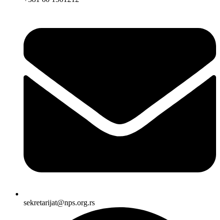
sekretarijat@nps.org.rs