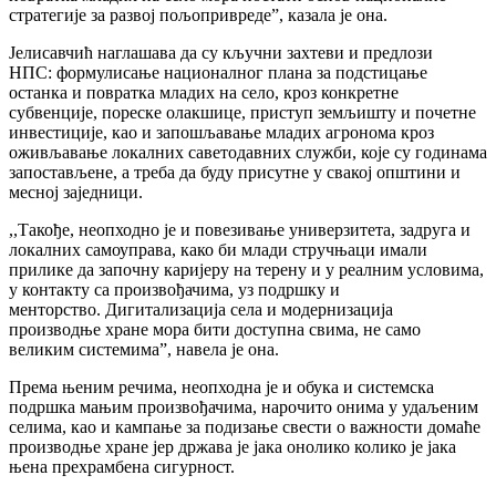
стратегије за развој пољопривреде”, казала је она.
Јелисавчић наглашава да су кључни захтеви и предлози
НПС: формулисање националног плана за подстицање
останка и повратка младих на село, кроз конкретне
субвенције, пореске олакшице, приступ земљишту и почетне
инвестиције, као и запошљавање младих агронома кроз
оживљавање локалних саветодавних служби, које су годинама
запостављене, а треба да буду присутне у свакој општини и
месној заједници.
,,Такође, неопходно је и повезивање универзитета, задруга и
локалних самоуправа, како би млади стручњаци имали
прилике да започну каријеру на терену и у реалним условима,
у контакту са произвођачима, уз подршку и
менторство. Дигитализација села и модернизација
производње хране мора бити доступна свима, не само
великим системима”, навела је она.
Према њеним речима, неопходна је и обука и системска
подршка мањим произвођачима, нарочито онима у удаљеним
селима, као и кампање за подизање свести о важности домаће
производње хране јер држава је јака онолико колико је јака
њена прехрамбена сигурност.