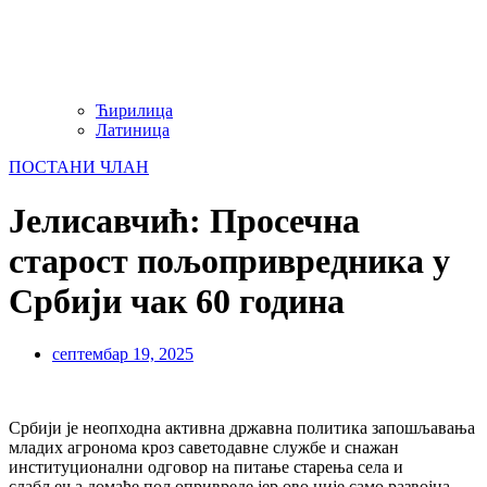
Ћирилица
Латиница
ПОСТАНИ ЧЛАН
Јелисавчић: Просечна
старост пољопривредника у
Србији чак 60 година
септембар 19, 2025
Србији је неопходна активна државна политика запошљавања
младих агронома кроз саветодавне службе и снажан
институционални одговор на питање старења села и
слабљења домаће пољопривреде јер ово није само развојна