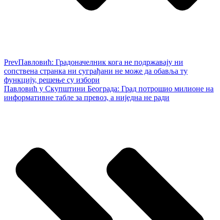
Prev
Павловић: Градоначелник кога не подржавају ни
сопствена странка ни суграђани не може да обавља ту
функцију, решење су избори
Павловић у Скупштини Београда: Град потрошио милионе на
информативне табле за превоз, а ниједна не ради