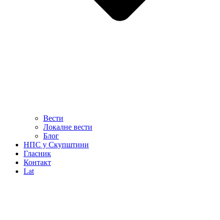
Вести
Локалне вести
Блог
НПС у Скупштини
Гласник
Контакт
Lat