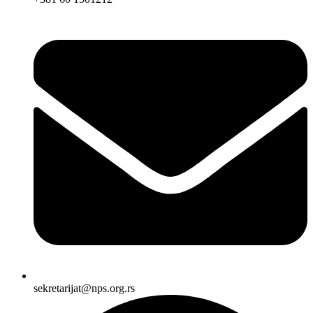
sekretarijat@nps.org.rs