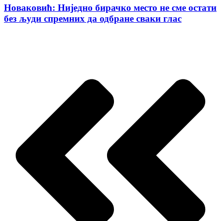
Новаковић: Ниједно бирачко место не сме остати
без људи спремних да одбране сваки глас