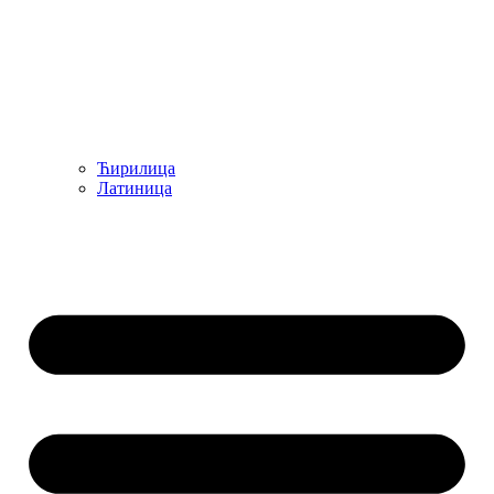
Ћирилица
Латиница