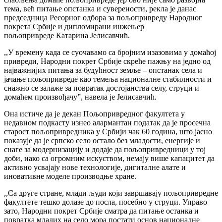
тема, већ питање опстанка и суверености, рекла је данас
председница Ресорног одбора за пољопривреду Народног
покрета Србије и дипломирани инжењер
пољопривреде Катарина Јелисавчић.
,,У времену када се суочавамо са бројним изазовима у домаћој
привреди, Народни покрет Србије скреће пажњу на једно од
најважнијих питања за будућност земље – опстанак села и
јачање пољопривреде као темеља националне стабилности и
снажно се залаже за повратак достојанства селу, струци и
домаћем произвођачу”, навела је Јелисавчић.
Она истиче да је декан Пољопривредног факултета у
недавном подкасту изнео алармантан податак да је просечна
старост пољопривредника у Србији чак 60 година, што јасно
показује да је српско село остало без младости, енергије и
снаге за модернизацију и додаје да пољопривредници у тој
доби, иако са огромним искуством, немају више капацитет да
активно усвајају нове технологије, дигиталне алате и
иновативне моделе производње хране.
,,Са друге стране, млади људи који завршавају пољопривредне
факултете тешко долазе до посла, посебно у струци. Управо
зато, Народни покрет Србије сматра да питање останка и
повратка младих на село мора постати основ националне