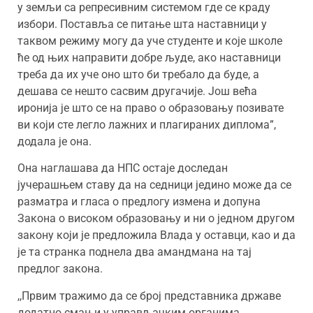
у земљи са репресивним системом где се краду
избори. Поставља се питање шта наставници у
таквом режиму могу да уче студенте и које школе
ће од њих направити добре људе, ако наставници
треба да их уче оно што би требало да буде, а
дешава се нешто сасвим другачије. Још већа
иронија је што се на право о образовању позивате
ви који сте легло лажних и плагираних диплома”,
додала је она.
Она наглашава да НПС остаје доследан
јучерашњем ставу да на седници једино може да се
разматра и гласа о предлогу измена и допуна
Закона о високом образовању и ни о једном другом
закону који је предложила Влада у оставци, као и да
је та странка поднела два амандмана на тај
предлог закона.
,,Првим тражимо да се број представника државе
додатно смањи у управљачким органима