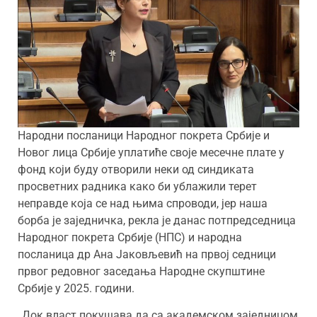
Народни посланици Народног покрета Србије и
Новог лица Србије уплатиће своје месечне плате у
фонд који буду отворили неки од синдиката
просветних радника како би ублажили терет
неправде која се над њима спроводи, јер наша
борба је заједничка, рекла је данас потпредседница
Народног покрета Србије (НПС) и народна
посланица др Ана Јаковљевић на првој седници
првог редовног заседања Народне скупштине
Србије у 2025. години.
,,Док власт покушава да са академском заједницом