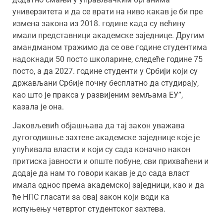
универзитета и да се врати на ниво какав је би пре
измена закона из 2018. године када су већину
имали представници академске заједнице. Другим
амандманом тражимо да се ове године студентима
надокнади 50 посто школарине, следеће године 75
посто, а да 2027. године студенти у Србији који су
држављани Србије почну бесплатно да студирају,
као што је пракса у развијеним земљама ЕУ”,
казала је она.
Јаковљевић објашњава да тај закон уважава
дугогодишње захтеве академске заједнице које је
упућивала власти и који су сада коначно након
притиска јавности и опште побуне, сви прихваћени и
додаје да нам то говори какав је до сада власт
имала однос према академској заједници, као и да
ће НПС гласати за овај закон који води ка
испуњењу четвртог студентског захтева.