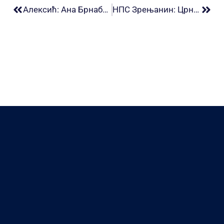
Алексић: Ана Брнабић директно одговорна за насиље у парламенту, наставила седницу по налогу шефа
НПС Зрењанин: Црни биланс на улицама Зрењанина и околине