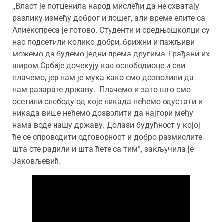
,,Власт је потценила народ мислећи да не схватају
разлику између доброг и лошег, али време елите са
Алиекспреса је готово. Студенти и средњошколци су
нас подсетили колико добри, брижни и пажљиви
можемо да будемо једни према другима. Грађани их
широм Србије дочекују као ослободиоце и сви
плачемо, јер нам је мука како смо дозволили да
нам разарате државу. Плачемо и зато што смо
осетили слободу од које никада нећемо одустати и
никада више нећемо дозволити да најгори међу
нама воде нашу државу. Долази будућност у којој
ће се спроводити одговорност и добро размислите
шта сте радили и шта ћете са тим”, закључила је
Јаковљевић.