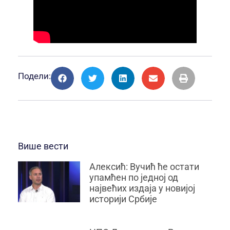
Подели:
Више вести
Алексић: Вучић ће остати
упамћен по једној од
највећих издаја у новијој
историји Србије