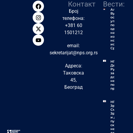
Контакт
Вести:
Алексић:
Број
Вучић ће
остати
телефона:
упамћен
+381 60
по једној
од
1501212
највећих
издаја у
новијој
историји
email:
Србије
sekretarijat@nps.org.rs
НПС
Адреса:
Деспотовац:
Рудари
Таковска
заслужују
достојанство
45,
не
политичку
Београд
пропаганду
НПС
Зрењанин:
Смеће у
Зрењанину
и до шест
пута
скупље
него у
другим