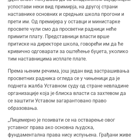
успостави неки вид примирја, на другој страни
наставнике основних и средњих школа прогони и
прети им. Од премијера у оставци и министарке
просвете чули смо да просветни радници неће
примити плату. Представници власти врше
притиске на директоре школа, говорећи им да ће
кривично одговарати за оштећење буџета, уколико
тим наставницима исплате плате.
Према њеним речима, још један вид застрашивања
просветних радника огледа се у чињеници да је
поднета жалба Уставном суду од стране невладине
организације која је блиска власти са захтевом да
се заштити Уставом загарантовано право
образовања.
,,Лицемерно је позивати се на остварење овог
уставног права ако основна људска,
фундаментална права нису испуњена. Грађани живе