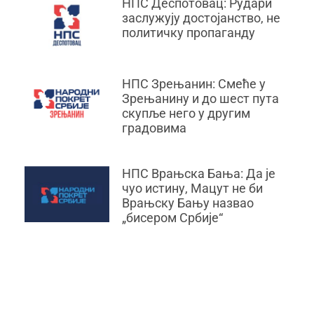
НПС Деспотовац: Рудари
заслужују достојанство, не
политичку пропаганду
НПС Зрењанин: Смеће у
Зрењанину и до шест пута
скупље него у другим
градовима
НПС Врањска Бања: Да је
чуо истину, Мацут не би
Врањску Бању назвао
„бисером Србије“