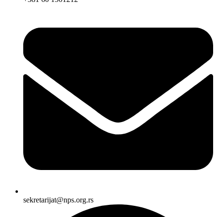
sekretarijat@nps.org.rs