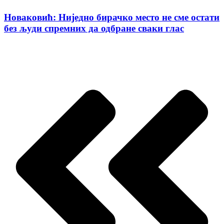
Новаковић: Ниједно бирачко место не сме остати
без људи спремних да одбране сваки глас