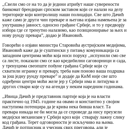
,,Свели смо се на то да је једини атрибут наше суверености
банкомат брендиран српском заставом који се налази на делу
територије који контролишу наши полицајци. Све што Дачић
каже само је други чин преваре и његова изјава намењена је за
унутрашњу јавност, односно грађане Србије, и то у предворју
избора где се тренутно налазимо, као позиционирање за њих и
нову рунду превара”, додао је Ивановић.
Говорећи о изјави министра Старовића аустријским медијима,
Ивановић каже да је суштински у питању комуникација са
западним центрима моћи која носи поруку ,,испунили смо све
са листе, показали смо се као кредибилни саговорници и сада,
у тренуцима свеопште побуне грађана Србије који су
схватили игранку и превару, треба нам поново ваша подршка
за још једну рунду преваре” и додаје да КиМ није све што
одређени центри моћи желе јер у Србији има и литијума и
других ствари које су на агенди у неким наредним годинама.
,,Ивица Дачић је представник партије која је на власти
практично од 1945. године на овамо и константно у својим
наступима потенцира да је крива нека бивша власт. Та
превара никада не би могла да се спроведе да нису преузели
медијски механизам у Србији кроз који стварају лажну слику
код грађана. Терет одговорности је искључиво на њима.
Дачић је потписник и учесник свих преговора, али је