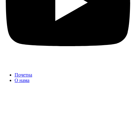
Почетна
О нама