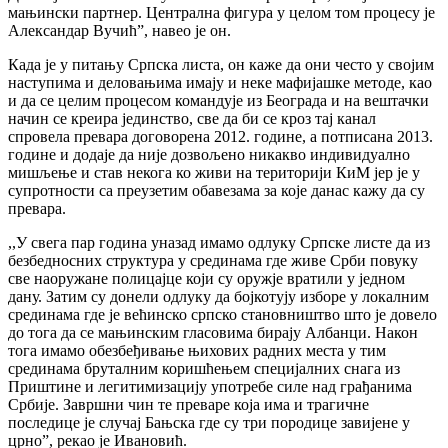
мањински партнер. Централна фигура у целом том процесу је
Александар Вучић”, навео је он.
Када је у питању Српска листа, он каже да они често у својим
наступима и деловањима имају и неке мафијашке методе, као
и да се целим процесом командује из Београда и на вештачки
начин се креира јединство, све да би се кроз тај канал
спровела превара договорена 2012. године, а потписана 2013.
године и додаје да није дозвољено никакво индивидуално
мишљење и став некога ко живи на територији КиМ јер је у
супротности са преузетим обавезама за које данас кажу да су
превара.
,,У свега пар година уназад имамо одлуку Српске листе да из
безбедносних структура у срединама где живе Срби повуку
све наоружане полицајце који су оружје вратили у једном
дану. Затим су донели одлуку да бојкотују изборе у локалним
срединама где је већинско српско становништво што је довело
до тога да се мањинским гласовима бирају Албанци. Након
тога имамо обезбеђивање њихових радних места у тим
срединама бруталним коришћењем специјалних снага из
Приштине и легитимизацију употребе силе над грађанима
Србије. Завршни чин те преваре која има и трагичне
последице је случај Бањска где су три породице завијене у
црно”, рекао је Ивановић.