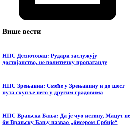
Више вести
НПС Деспотовац: Рудари заслужују
достојанство, не политичку пропаганду
НПС Зрењанин: Смеће у Зрењанину и до шест
пута скупље него у другим градовима
НПС Врањска Бања: Да је чуо истину, Мацут не
би Врањску Бању назвао „бисером Србије“