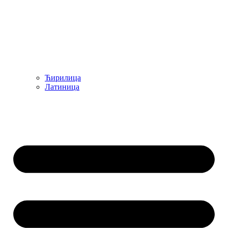
Ћирилица
Латиница