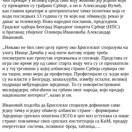
чин преваре у великој представи коју живимо јер једини који
су преварени су грађани Србије, а он и Александар Вучић,
као главни креатори и центрипеталне тачке политике која се
води последњих 13 година су ти који нас обмањују, рекао је
данас за телевизију Нова народни посланик, председник
Градског одбора Београд Народног покрета Србије (НПС)
и братанац убијеног Оливера Ивановића Александар
Ивановић.
,,Никако не бих свео целу причу око Бриселског споразума на
улогу Ивице Дачића у њој нити његову изјаву треба
посматрати као тренутак отрежњења и спознаје. Представа се
игра све време јер од самог старта знају чега су се прихватили
и у тој трговини у којој албанској страни Србија сервира све
на тацни, неко мора да профитира. Профитирали су људи који
су на власти у Београду, захваљујући, између осталог, великој
подршци међународне заједнице. То су новорегистровани
милијардери, обогаћени на грбачи овог народа, који продају
националне интересе”, казао је он.
Ивановић подсећа да Бриселски споразум дефинише само
једну тачку и једну обавезу албанске стране – формирање
Заједнице српских општина (ЗСО) и цео низ уступака са наше
стране: повлачење свих српских институција са КиМ, предају
енергетског система, позивног броја, таблица,…