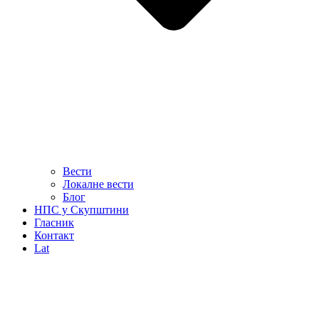
Вести
Локалне вести
Блог
НПС у Скупштини
Гласник
Контакт
Lat