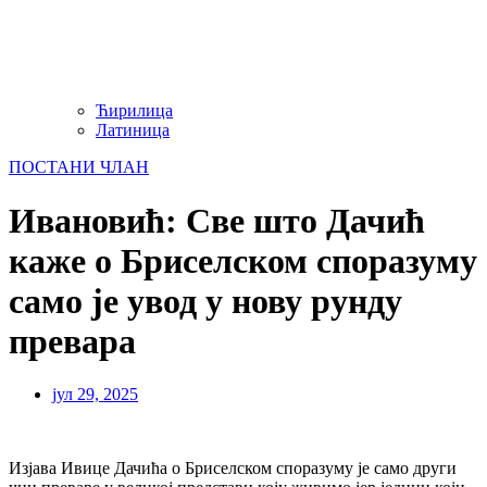
Ћирилица
Латиница
ПОСТАНИ ЧЛАН
Ивановић: Све што Дачић
каже о Бриселском споразуму
само је увод у нову рунду
превара
јул 29, 2025
Изјава Ивице Дачића о Бриселском споразуму је само други