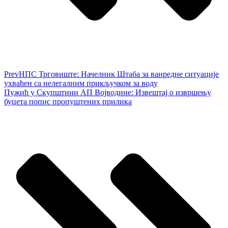
Prev
НПС Трговиште: Начелник Штаба за ванредне ситуације
ухваћен са нелегалним прикључком за воду
Пужић у Скупштини АП Војводине: Извештај о извршењу
буџета попис пропуштених прилика