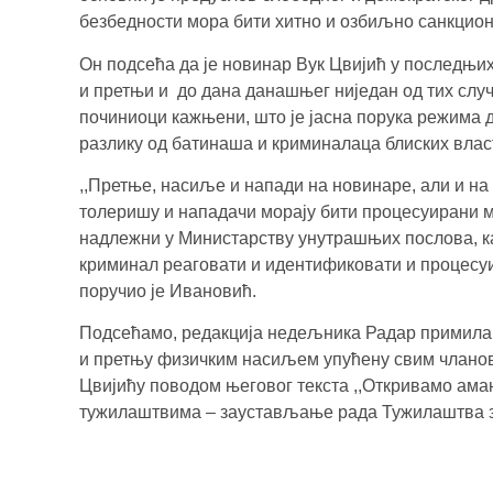
безбедности мора бити хитно и озбиљно санкциони
Он подсећа да је новинар Вук Цвијић у последњи
и претњи и до дана данашњег ниједан од тих случ
починиоци кажњени, што је јасна порука режима д
разлику од батинаша и криминалаца блиских влас
,,Претње, насиље и напади на новинаре, али и на 
толеришу и нападачи морају бити процесуирани ма
надлежни у Министарству унутрашњих послова, к
криминал реаговати и идентификовати и процесуир
поручио је Ивановић.
Подсећамо, редакција недељника Радар примила 
и претњу физичким насиљем упућену свим чланов
Цвијићу поводом његовог текста ,,Откривамо ама
тужилаштвима – заустављање рада Тужилаштва з