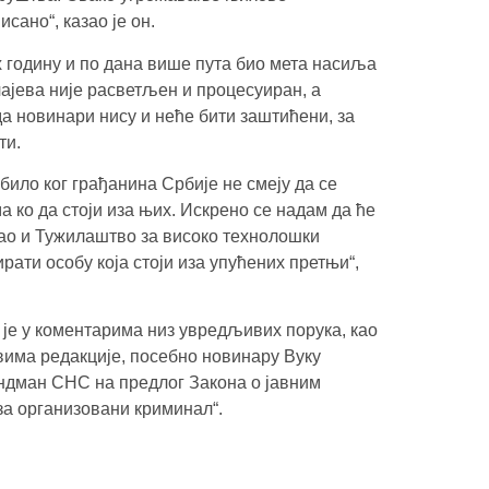
сано“, казао је он.
х годину и по дана више пута био мета насиља
ајева није расветљен и процесуиран, а
а новинари нису и неће бити заштићени, за
ти.
било ког грађанина Србије не смеју да се
 ко да стоји иза њих. Искрено се надам да ће
ао и Тужилаштво за високо технолошки
ати особу која стоји иза упућених претњи“,
је у коментарима низ увредљивих порука, као
има редакције, посебно новинару Вуку
ндман СНС на предлог Закона о јавним
а организовани криминал“.