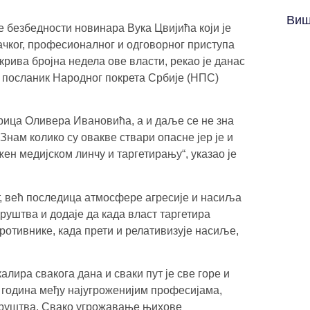
Виш
 безбедности новинара Вука Цвијића који је
ачког, професионалног и одговорног приступа
крива бројна недела ове власти, рекао је данас
 посланик Народног покрета Србије (НПС)
трица Оливера Ивановића, а и даље се не зна
 Знам колико су овакве ствари опасне јер је и
ен медијском линчу и таргетирању“, указао је
, већ последица атмосфере агресије и насиља
друштва и додаје да када власт таргетира
противнике, када прети и релативизује насиље,
алира свакога дана и сваки пут је све горе и
х година међу најугроженијим професијама,
 друштва. Свако угрожавање њихове