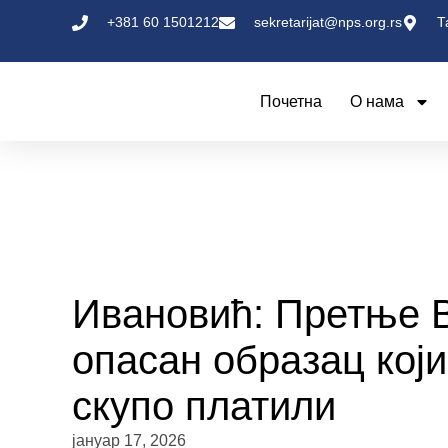
+381 60 1501212
sekretarijat@nps.org.rs
Т
Почетна
О нама
Ивановић: Претње В
опасан образац који
скупо платили
јануар 17, 2026