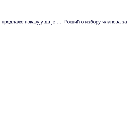
Јаковљевић: Понашање власти и закони које предлаже показују да је режим у терминалној фази