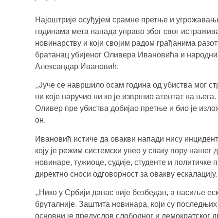
Најоштрије осуђујем срамне претње и угрожавање
годинама мета напада управо због свог истражив
новинарству и који својим радом грађанима разот
братанац убијеног Оливера Ивановића и народни
Александар Ивановић.
,,Јуче се навршило осам година од убиства мог с
ни које наручио ни ко је извршио атентат на њега.
Оливер пре убиства добијао претње и био је излож
он.
Ивановић истиче да овакви напади нису инцидент
коју је режим системски унео у сваку пору нашег 
новинаре, тужиоце, судије, студенте и политичке 
директно сноси одговорност за овакву ескалацију.
,,Нико у Србији данас није безбедан, а насиље еск
бруталније. Заштита новинара, који су последњи
основни је предуслов слободног и демократског