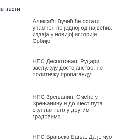
е вести
Алексић: Вучић ће остати
упамћен по једној од највећих
издаја у новијој историји
Србије
НПС Деспотовац: Рудари
заслужују достојанство, не
политичку пропаганду
НПС Зрењанин: Смеће у
Зрењанину и до шест пута
скупље него у другим
градовима
НПС Врањска Бања: Да је чуо