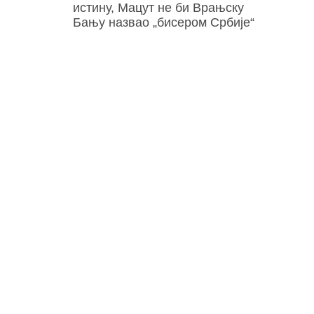
истину, Мацут не би Врањску
Бању назвао „бисером Србије“