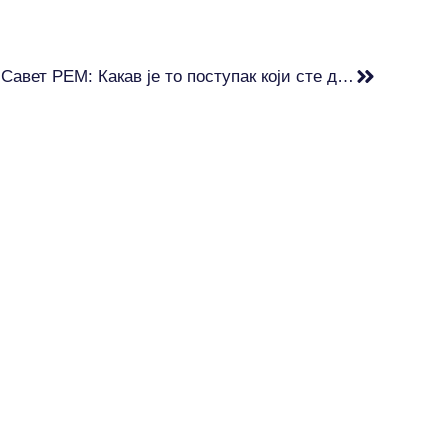
Роквић о избору чланова за Савет РЕМ: Какав је то поступак који сте до јуче бранили животом, а сада га поништавате?