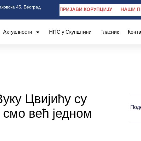
аковска 45, Београд
ПРИЈАВИ КОРУПЦИЈУ
НАШИ П
Актуелности
НПС у Скупштини
Гласник
Конта
уку Цвијићу су
Под
 смо већ једном