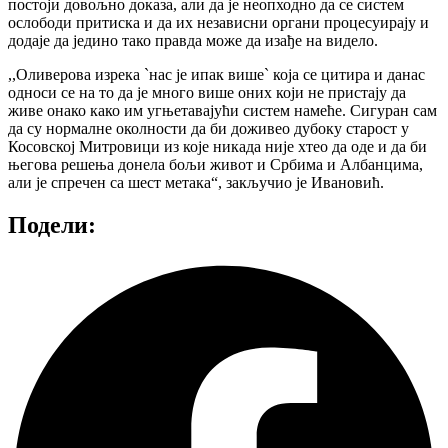
постоји довољно доказа, али да је неопходно да се систем
ослободи притиска и да их независни органи процесуирају и
додаје да једино тако правда може да изађе на видело.
,,Оливерова изрека `нас је ипак више` која се цитира и данас
односи се на то да је много више оних који не пристају да
живе онако како им угњетавајући систем намеће. Сигуран сам
да су нормалне околности да би доживео дубоку старост у
Косовској Митровици из које никада није хтео да оде и да би
његова решења донела бољи живот и Србима и Албанцима,
али је спречен са шест метака“, закључио је Ивановић.
Подели: