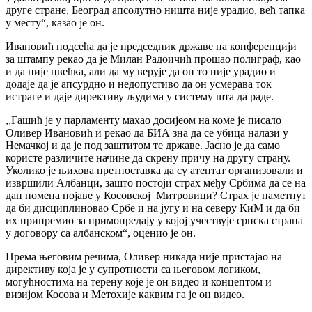
друге стране, Београд апсолутно ништа није урадио, већ тапка
у месту“, казао је он.
Ивановић подсећа да је председник државе на конференцији
за штампу рекао да је Милан Радоичић прошао полиграф, као
и да није цвећка, али да му верује да он то није урадио и
додаје да је апсурдно и недопустиво да он усмерава ток
истраге и даје директиву људима у систему шта да раде.
,,Гашић је у парламенту махао досијеом на коме је писало
Оливер Ивановић и рекао да БИА зна да се убица налази у
Немачкој и да је под заштитом те државе. Јасно је да само
користе различите начине да скрену причу на другу страну.
Уколико је њихова претпоставка да су атентат организовали и
извршили Албанци, зашто постоји страх међу Србима да се на
дан помена појаве у Косовској Митровици? Страх је наметнут
да би дисциплиновао Србе и на југу и на северу КиМ и да би
их припремио за примопредају у којој учествује српска страна
у договору са албанском“, оценио је он.
Према његовим речима, Оливер никада није пристајао на
директиву која је у супротности са његовом логиком,
могућностима на терену које је он видео и концептом и
визијом Косова и Метохије каквим га је он видео.