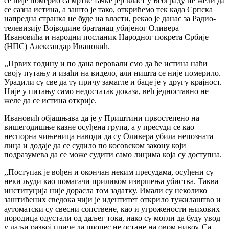
се није померио са мртве тачке јер власт у Београду не жели да
се сазна истина, а зашто је тако, открићемо тек када Српска
напредна странка не буде на власти, рекао је данас за Радио-
телевизију Војводине братанац убијеног Оливера
Ивановића и народни посланик Народног покрета Србије
(НПС) Александар Ивановић.
,,Првих годину и по дана веровали смо да ће истина наћи
своју путању и изаћи на видело, али ништа се није померило.
Урадили су све да ту причу замагле и баце је у другу крајност.
Није у питању само недостатак доказа, већ једноставно не
желе да се истина открије.
Ивановић објашњава да је у Приштини првостепено на
вишегодишње казне осуђена група, а у пресуди се као
неспорна чињеница наводи да су Оливера убила непозната
лица и додаје да се судило по косовском закону који
подразумева да се може судити само лицима која су доступна.
,,Поступак је вођен и окончан неким пресудама, осуђени су
неки људи као помагачи приликом извршења убиства. Таква
институција није дорасла том задатку. Имали су неколико
заштићених сведока чији је идентитет открило тужилаштво и
аутоматски су свесни сопствене, као и угрожености њихових
породица одустали од даљег тока, иако су могли да буду увод
у даљи развој приче да процес не остане на овом нивоу. Са