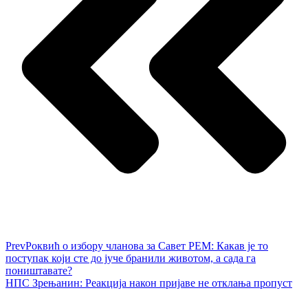
Prev
Роквић о избору чланова за Савет РЕМ: Какав је то
поступак који сте до јуче бранили животом, а сада га
поништавате?
НПС Зрењанин: Реакција након пријаве не отклања пропуст