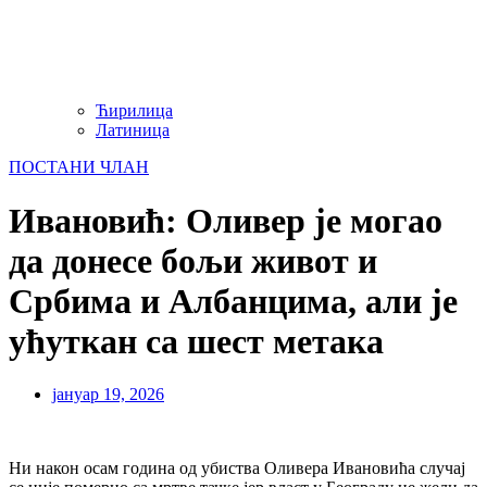
Ћирилица
Латиница
ПОСТАНИ ЧЛАН
Ивановић: Оливер је могао
да донесе бољи живот и
Србима и Албанцима, али је
ућуткан са шест метака
јануар 19, 2026
Ни након осам година од убиства Оливера Ивановића случај