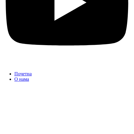
Почетна
О нама