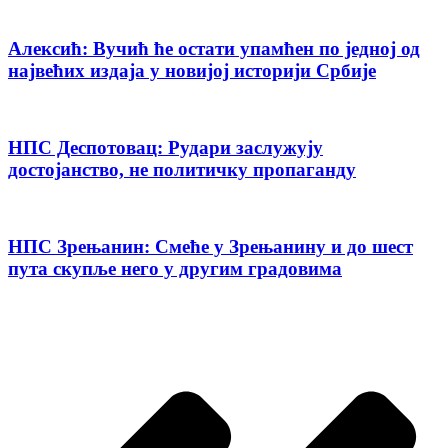
Алексић: Вучић ће остати упамћен по једној од
највећих издаја у новијој историји Србије
НПС Деспотовац: Рудари заслужују
достојанство, не политичку пропаганду
НПС Зрењанин: Смеће у Зрењанину и до шест
пута скупље него у другим градовима