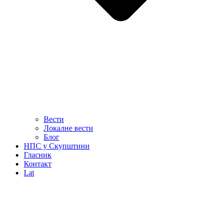
Вести
Локалне вести
Блог
НПС у Скупштини
Гласник
Контакт
Lat