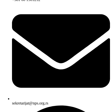
sekretarijat@nps.org.rs