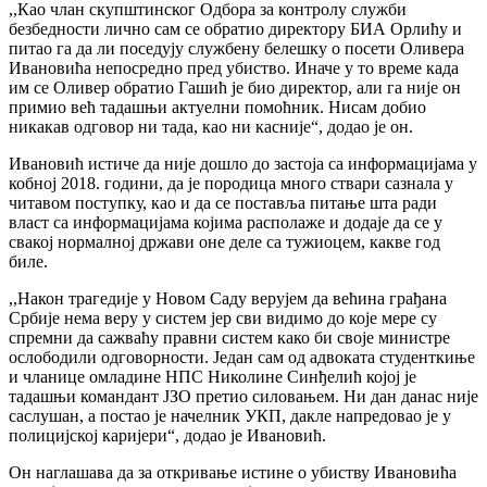
,,Као члан скупштинског Одбора за контролу служби
безбедности лично сам се обратио директору БИА Орлићу и
питао га да ли поседују службену белешку о посети Оливера
Ивановића непосредно пред убиство. Иначе у то време када
им се Оливер обратио Гашић је био директор, али га није он
примио већ тадашњи актуелни помоћник. Нисам добио
никакав одговор ни тада, као ни касније“, додао је он.
Ивановић истиче да није дошло до застоја са информацијама у
кобној 2018. години, да је породица много ствари сазнала у
читавом поступку, као и да се поставља питање шта ради
власт са информацијама којима располаже и додаје да се у
свакој нормалној држави оне деле са тужиоцем, какве год
биле.
,,Након трагедије у Новом Саду верујем да већина грађана
Србије нема веру у систем јер сви видимо до које мере су
спремни да сажваћу правни систем како би своје министре
ослободили одговорности. Један сам од адвоката студенткиње
и чланице омладине НПС Николине Синђелић којој је
тадашњи командант ЈЗО претио силовањем. Ни дан данас није
саслушан, а постао је начелник УКП, дакле напредовао је у
полицијској каријери“, додао је Ивановић.
Он наглашава да за откривање истине о убиству Ивановића