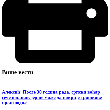
Више вести
Алексић: После 30 година рада, српски воћар
сече шљивик јер не може да покрије трошкове
производњe