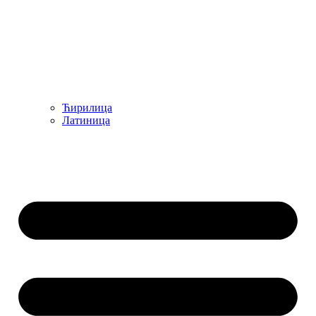
Ћирилица
Латиница