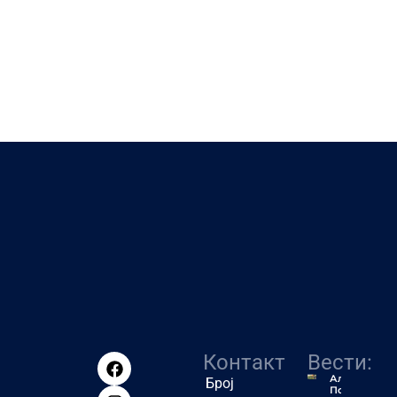
Контакт
Вести:
Алексић:
Број
После 30