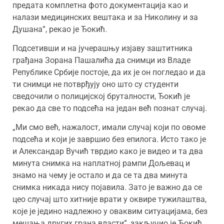
предата комплетна фото документација као и
налази медицинских вештака и за Николину и за
Душана”, рекао је Ђокић.
Подсетивши и на јучерашњу изјаву заштитника
грађана Зорана Пашалића да снимци из Владе
Републике Србије постоје, да их је он погледао и да
ти снимци не потврђују оно што су студенти
сведочили о полицијској бруталности, Ђокић је
рекао да све то подсећа на један већ познат случај.
„Ми смо већ, нажалост, имали случај који по овоме
подсећа и који је завршио без епилога. Исто тако је
и Александар Вучић тврдио како је видео и та два
минута снимка на наплатној рампи Дољевац и
знамо на чему је остало и да се та два минута
снимка никада нису појавила. Зато је важно да се
цео случај што хитније врати у оквире тужилаштва,
које је једино надлежно у оваквим ситуацијама, без
мешања других грана власти”, закључио је Ђокић.