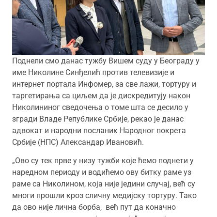
Поднели смо данас тужбу Вишем суду у Београду у
име Николине Синђелић против телевизије и
интернет портала Инфомер, за све лажи, тортуру и
таргетирања са циљем да је дискредитују након
Николининог сведочења о томе шта се десило у
згради Владе Републике Србије, рекао је данас
адвокат и народни посланик Народног покрета
Србије (НПС) Александар Ивановић.
„Ово су тек прве у низу тужби које ћемо поднети у
наредном периоду и водићемо ову битку раме уз
раме са Николином, која није једини случај, већ су
многи прошли кроз сличну медијску тортуру. Тако
да ово није лична борба, већ пут да коначно