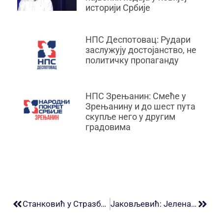
историји Србије
НПС Деспотовац: Рудари
заслужују достојанство, не
политичку пропаганду
НПС Зрењанин: Смеће у
Зрењанину и до шест пута
скупље него у другим
градовима
Станковић у Стразбуру: Уместо оптужнице и избора, имамо све већу репресију
Јаковљевић: Јелена Попадић Сумић се бори за наше право да знамо све