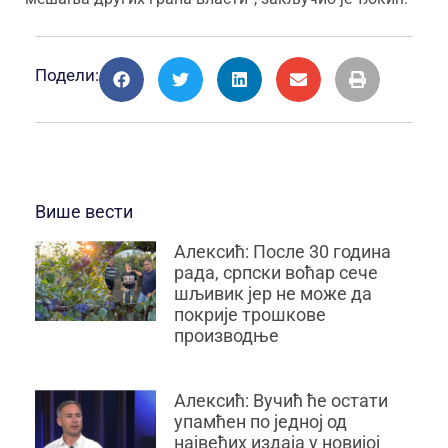
Подели:
Више вести
Алексић: После 30 година
рада, српски воћар сече
шљивик јер не може да
покрије трошкове
производњe
Алексић: Вучић ће остати
упамћен по једној од
највећих издаја у новијој