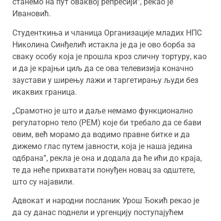
станемо на пут оваквој репресији”, рекао је
Ивановић.
Студенткиња и чланица Организације младих НПС
Николина Синђелић истакла је да је ово борба за
сваку особу која је прошла кроз сличну тортуру, као
и да је крајњи циљ да се ова телевизија коначно
заустави у ширењу лажи и таргетирању људи без
икаквих граница.
„Срамотно је што и даље немамо функционално
регулаторно тело (РЕМ) које би требало да се бави
овим, већ морамо да водимо правне битке и да
дижемо глас путем јавности, која је наша једина
одбрана”, рекла је она и додала да ће ићи до краја,
те да неће прихватати понуђен новац за одштете,
што су најавили.
Адвокат и народни посланик Урош Ђокић рекао је
да су данас поднели и ургенцију поступајућем