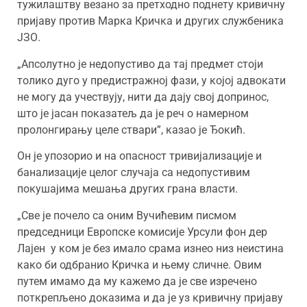
тужилаштву везано за претходно поднету кривичну
пријаву против Марка Кричка и других службеника
ЈЗО.
„Апсолутно је недопустиво да тај предмет стоји
толико дуго у предистражној фази, у којој адвокати
не могу да учествују, нити да дају свој допринос,
што је јасан показатељ да је реч о намерном
пролонгирању целе ствари”, казао је Ђокић.
Он је упозорио и на опасност тривијализације и
банализације целог случаја са недопустивим
покушајима мешања других грана власти.
„Све је почело са оним Вучићевим писмом
председници Европске комисије Урсули фон дер
Лајен у ком је без имало срама изнео низ неистина
како би одбранио Кричка и њему сличне. Овим
путем имамо да му кажемо да је све изречено
поткрепљено доказима и да је уз кривичну пријаву