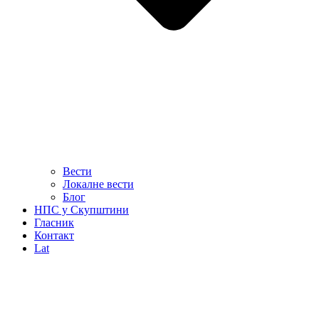
Вести
Локалне вести
Блог
НПС у Скупштини
Гласник
Контакт
Lat