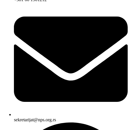
sekretarijat@nps.org.rs