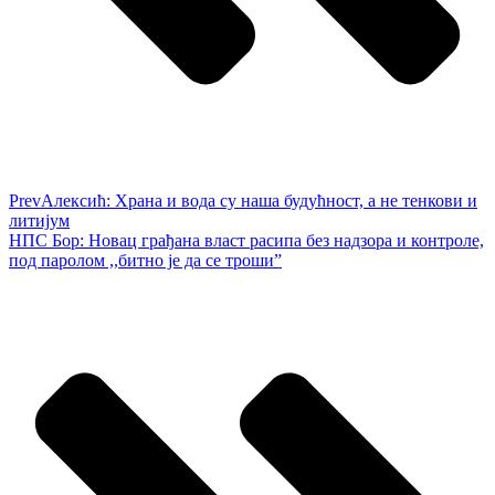
Prev
Алексић: Храна и вода су наша будућност, а не тенкови и
литијум
НПС Бор: Новац грађана власт расипа без надзора и контроле,
под паролом ,,битно је да се троши”