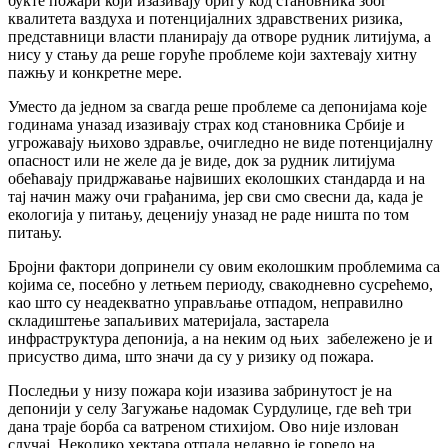
букте пожари који изазивају бригу код становника због
квалитета ваздуха и потенцијалних здравствених ризика,
представници власти планирају да отворе рудник литијума, а
нису у стању да реше горуће проблеме који захтевају хитну
пажњу и конкретне мере.
Уместо да једном за свагда реше проблеме са депонијама које
годинама уназад изазивају страх код становника Србије и
угрожавају њихово здравље, очигледно не виде потенцијалну
опасност или не желе да је виде, док за рудник литијума
обећавају придржавање највиших еколошких стандарда и на
тај начин мажу очи грађанима, јер сви смо свесни да, када је
екологија у питању, деценију уназад не раде ништа по том
питању.
Бројни фактори допринели су овим еколошким проблемима са
којима се, посебно у летњем периоду, свакодневно сусрећемо,
као што су неадекватно управљање отпадом, неправилно
складиштење запаљивих материјала, застарела
инфраструктура депонија, а на неким од њих забележено је и
присуство дима, што значи да су у ризику од пожара.
Последњи у низу пожара који изазива забринутост је на
депонији у селу Загужање надомак Сурдулице, где већ три
дана траје борба са ватреном стихијом. Ово није излован
случај. Неколико хектара отпада недавно је горело на