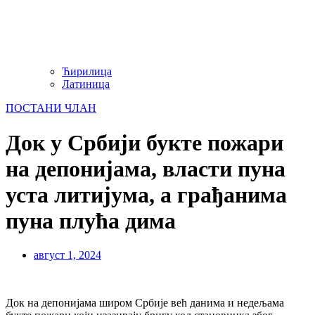
Ћирилица
Латиница
ПОСТАНИ ЧЛАН
Док у Србији букте пожари
на депонијама, власти пуна
уста литијума, а грађанима
пуна плућа дима
август 1, 2024
Док на депонијама широм Србије већ данима и недељама