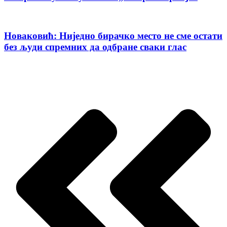
Новаковић: Ниједно бирачко место не сме остати
без људи спремних да одбране сваки глас