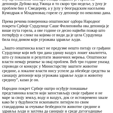
депонији Дубоко код Ужица и то скоро три недеље, у јуну је
проблем био у Смедереву, а у јулу у београдским насељима
Кумодраж и Младеновац гореле су депоније по неколико дана.
Према речима повереника општинског одбора Народног
покрета Србије Сурдулице Саше Филиповића ова депонија је
више пута горела, а ове године се десио највећи пожар што
потврђују и слике на којима се види да је цела Сурдулица
била под димом који угрожава здравље људи.
,,Зашто општинска власт не предузме нешто питају се грађани
Сурдулице који већ три дана удишу ваздух лошег квалитета,
што су показали и резултати званичних мерења. Општинске
власти немају решење за овај проблем. Већ три године уназад
спроводи се конкурс у Министарству заштите животне
средине, а локалне власти нису успеле да обезбеде средства за
санацију депоније која угрожава здравље људи и животну
средину”, казао је он.
Народни покрет Србије оштро осуђује понашање
представника власти који запостављају своје грађане и не
маре за своју земљу, воду и ваздух, док се истовремено хвале
како ће у будућности ископавати литијум по свим
стандардима за очување безбедности животне средине и
здравља људи и захтева да санирају и среде дугогодишње