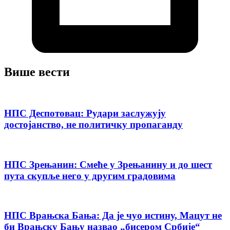
Више вести
НПС Деспотовац: Рудари заслужују
достојанство, не политичку пропаганду
НПС Зрењанин: Смеће у Зрењанину и до шест
пута скупље него у другим градовима
НПС Врањска Бања: Да је чуо истину, Мацут не
би Врањску Бању назвао „бисером Србије“