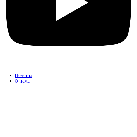
Почетна
О нама