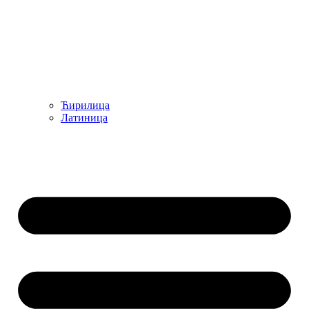
Ћирилица
Латиница