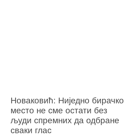
Новаковић: Ниједно бирачко
место не сме остати без
људи спремних да одбране
сваки глас