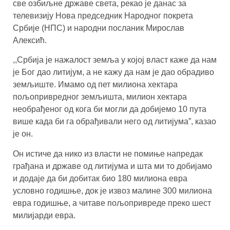
све озбиљне државе света,
рекао је данас за
телевизију Нова председник Народног покрета
Србије (НПС) и народни посланик Мирослав
Алексић.
,,Србија је нажалост земља у којој власт каже да нам
је Бог дао литијум, а не кажу да нам је дао обрадиво
земљиште. Имамо од пет милиона хектара
пољопривредног земљишта, милион хектара
необрађеног од кога би могли да добијемо 10 пута
више када би га обрађивали него од литијума”, казао
је он.
Он истиче да нико из власти не помиње напредак
грађана и државе од литијума и шта ми то добијамо
и додаје да би добитак био 180 милиона евра
условно годишње, док је извоз малине 300 милиона
евра годишње, а читаве пољопривреде преко шест
милијарди евра.