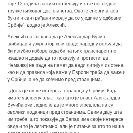
које 12 година лажу и потцењују и газе последње
трунке њиховог достојанства. Ово је енергија која
букти и сви грађани морају да се уједине у одбрани
Србије”, додао је Алексић.
Алексић наглашава да је Александар Вучић
шибицар и узурпатор који краде народну вољу и да
би изгубио изборе када би на њих транспарентно
изашао и додаје да то показују и протести, да
Немачкој не пада на памет да вади литијум из стена,
као и да правила која важе у Европи треба да важе и
у Србији, а не да клечимо пред странцима.
,,Доста је више интереса странаца у Србији. Када
имате уцењену власт, као што је власт Александра
Вучића очигледно је да је много згрешила па су
оволики поданици пред странцима. Свима дају шта
им треба, што показује да Запад има своје интересе
овде и то је легитимно, али је питање зашто то наша