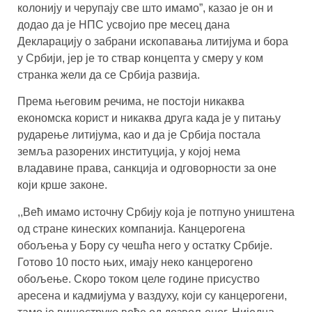
колонију и черупају све што имамо”, казао је он и
додао да је НПС усвојио пре месец дана
Декларацију о забрани ископавања литијума и бора
у Србији, јер је то ствар концепта у смеру у ком
странка жели да се Србија развија.
Према његовим речима, не постоји никаква
економска корист и никаква друга када је у питању
рударење литијума, као и да је Србија постала
земља разорених институција, у којој нема
владавине права, санкција и одговорности за оне
који крше законе.
,,Већ имамо источну Србију која је потпуно уништена
од стране кинеских компанија. Канцерогена
обољења у Бору су чешћа него у остатку Србије.
Готово 10 посто њих, имају неко канцерогено
обољење. Скоро током целе године присуство
аресена и кадмијума у ваздуху, који су канцерогени,