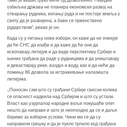
тамо је вишеструко веће од дозвољеног. Ниједна
озбиљна држава не планира економски развој на
отварању рудника, копању руда и не постоји земља у
свету да је развијена, а бави се првенствено
рударством”, рекао је он.
Када су у питању нови избори, он каже да не очекује
да ће СНС да изађе и да каже да ће они да
ископавају литијум и да виде перспективу Србије и
њених грађана да раде у рудницима и да уништавају
и девастирају реке, ваздух и воду, као и да неће да
помињу 86 дозвола за истраживање налазишта
литијума.
,,Поносан сам што су грађани Србије свесни колика
се опасност надвила над Србијом и што су устали.
Власт као узурпатор народне воље покушаће опет
нешто да направи и зато је неопходно да се и даље
боримо за изборне услове. Чини ми се да су
направили грешку и да је пукло трпило код грађана