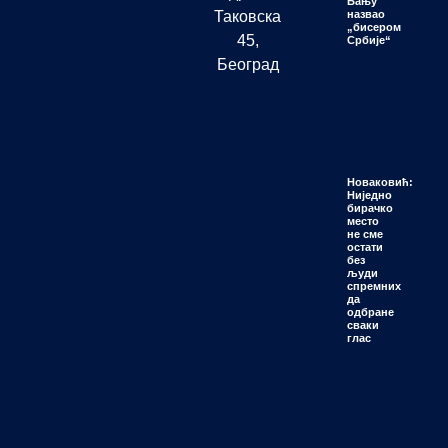
Бању
Таковска
назвао
„бисером
45,
Србије“
Београд
Новаковић:
Ниједно
бирачко
место
не сме
остати
без
људи
спремних
да
одбране
сваки
глас