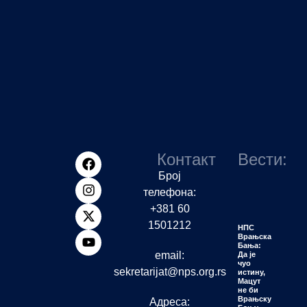
Контакт
Вести:
Број
телефона:
+381 60
1501212
НПС
Врањска
Бања:
email:
Да је
чуо
sekretarijat@nps.org.rs
истину,
Мацут
не би
Врањску
Адреса: