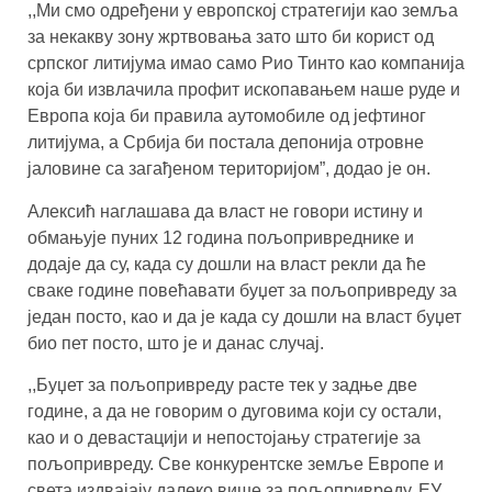
,,Ми смо одређени у европској стратегији као земља
за некакву зону жртвовања зато што би корист од
српског литијума имао само Рио Тинто као компанија
која би извлачила профит ископавањем наше руде и
Европа која би правила аутомобиле од јефтиног
литијума, а Србија би постала депонија отровне
јаловине са загађеном територијом”, додао је он.
Алексић наглашава да власт не говори истину и
обмањује пуних 12 година пољопривреднике и
додаје да су, када су дошли на власт рекли да ће
сваке године повећавати буџет за пољопривреду за
један посто, као и да је када су дошли на власт буџет
био пет посто, што је и данас случај.
,,Буџет за пољопривреду расте тек у задње две
године, а да не говорим о дуговима који су остали,
као и о девастацији и непостојању стратегије за
пољопривреду. Све конкурентске земље Европе и
света издвајају далеко више за пољопривреду. ЕУ