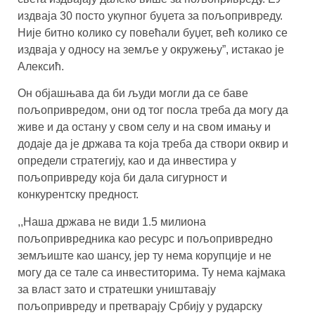
издваја 30 посто укупног буџета за пољопривреду.
Није битно колико су повећали буџет, већ колико се
издваја у односу на земље у окружењу”, истакао је
Алексић.
Он објашњава да би људи могли да се баве
пољопривредом, они од тог посла треба да могу да
живе и да остану у свом селу и на свом имању и
додаје да је држава та која треба да створи оквир и
определи стратегију, као и да инвестира у
пољопривреду која би дала сигурност и
конкурентску предност.
,,Наша држава не види 1.5 милиона
пољопривредника као ресурс и пољопривредно
земљиште као шансу, јер ту нема корупције и не
могу да се тале са инвеститорима. Ту нема кајмака
за власт зато и стратешки уништавају
пољопривреду и претварају Србију у рударску