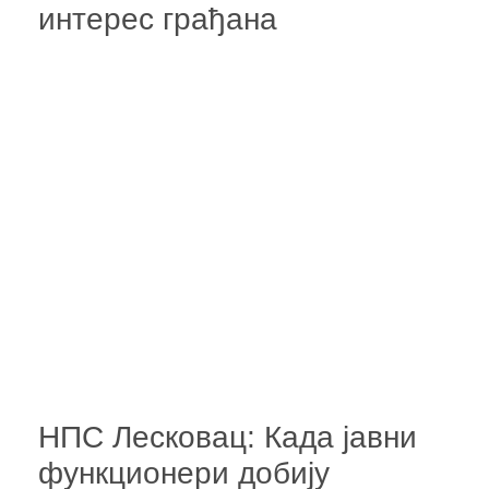
интерес грађана
НПС Лесковац: Када јавни
функционери добију