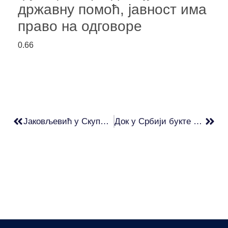
државну помоћ, јавност има
право на одговоре
Јаковљевић у Скупштини: Градите пројекте за потребе Рио Тинта и срамотно обмањујете грађане Србије
Док у Србији букте пожари на депонијама, власти пуна уста литијума, а грађанима пуна плућа дима