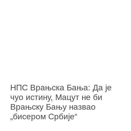
НПС Врањска Бања: Да је
чуо истину, Мацут не би
Врањску Бању назвао
„бисером Србије“