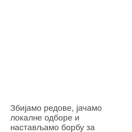
Збијамо редове, јачамо
локалне одборе и
настављамо борбу за