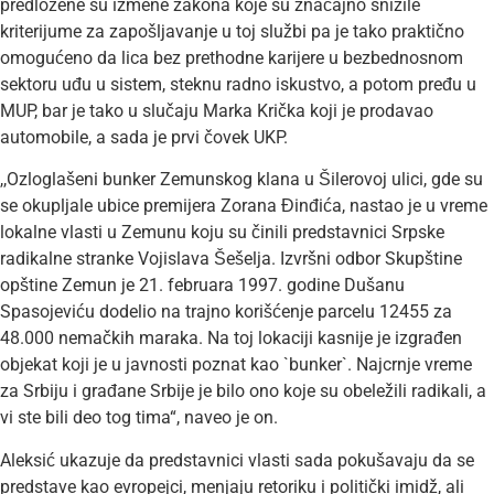
predložene su izmene zakona koje su značajno snizile
kriterijume za zapošljavanje u toj službi pa je tako praktično
omogućeno da lica bez prethodne karijere u bezbednosnom
sektoru uđu u sistem, steknu radno iskustvo, a potom pređu u
MUP, bar je tako u slučaju Marka Krička koji je prodavao
automobile, a sada je prvi čovek UKP.
,,Ozloglašeni bunker Zemunskog klana u Šilerovoj ulici, gde su
se okupljale ubice premijera Zorana Đinđića, nastao je u vreme
lokalne vlasti u Zemunu koju su činili predstavnici Srpske
radikalne stranke Vojislava Šešelja. Izvršni odbor Skupštine
opštine Zemun je 21. februara 1997. godine Dušanu
Spasojeviću dodelio na trajno korišćenje parcelu 12455 za
48.000 nemačkih maraka. Na toj lokaciji kasnije je izgrađen
objekat koji je u javnosti poznat kao `bunker`. Najcrnje vreme
za Srbiju i građane Srbije je bilo ono koje su obeležili radikali, a
vi ste bili deo tog tima“, naveo je on.
Aleksić ukazuje da predstavnici vlasti sada pokušavaju da se
predstave kao evropejci, menjaju retoriku i politički imidž, ali