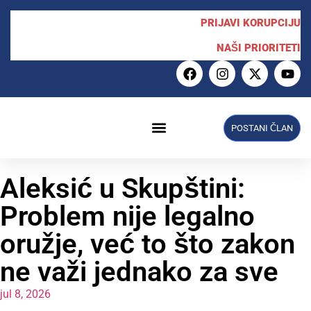
PRIJAVI KORUPCIJU
NAŠI PRIORITETI
POSTANI ČLAN
NPS u Skupštini
Aleksić u Skupštini:
Problem nije legalno
oružje, već to što zakon
ne važi jednako za sve
jul 8, 2026