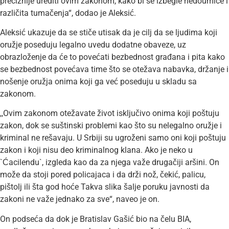
preciznije urediti ovim zakonom, kako bi se izbegle nedoumice i
različita tumačenja“, dodao je Aleksić.
Aleksić ukazuje da se stiče utisak da je cilj da se ljudima koji
oružje poseduju legalno uvedu dodatne obaveze, uz
obrazloženje da će to povećati bezbednost građana i pita kako
se bezbednost povećava time što se otežava nabavka, držanje i
nošenje oružja onima koji ga već poseduju u skladu sa
zakonom.
,,Ovim zakonom otežavate život isključivo onima koji poštuju
zakon, dok se suštinski problemi kao što su nelegalno oružje i
kriminal ne rešavaju. U Srbiji su ugroženi samo oni koji poštuju
zakon i koji nisu deo kriminalnog klana. Ako je neko u
`Ćacilendu`, izgleda kao da za njega važe drugačiji aršini. On
može da stoji pored policajaca i da drži nož, čekić, palicu,
pištolj ili šta god hoće Takva slika šalje poruku javnosti da
zakoni ne važe jednako za sve“, naveo je on.
On podseća da dok je Bratislav Gašić bio na čelu BIA,