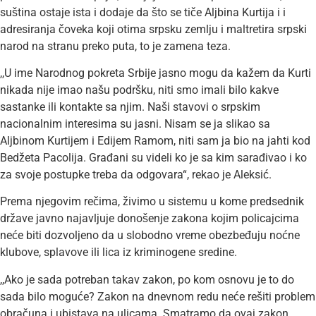
suština ostaje ista i dodaje da što se tiče Aljbina Kurtija i i
adresiranja čoveka koji otima srpsku zemlju i maltretira srpski
narod na stranu preko puta, to je zamena teza.
,,U ime Narodnog pokreta Srbije jasno mogu da kažem da Kurti
nikada nije imao našu podršku, niti smo imali bilo kakve
sastanke ili kontakte sa njim. Naši stavovi o srpskim
nacionalnim interesima su jasni. Nisam se ja slikao sa
Aljbinom Kurtijem i Edijem Ramom, niti sam ja bio na jahti kod
Bedžeta Pacolija. Građani su videli ko je sa kim sarađivao i ko
za svoje postupke treba da odgovara“, rekao je Aleksić.
Prema njegovim rečima, živimo u sistemu u kome predsednik
države javno najavljuje donošenje zakona kojim policajcima
neće biti dozvoljeno da u slobodno vreme obezbeđuju noćne
klubove, splavove ili lica iz kriminogene sredine.
,,Ako je sada potreban takav zakon, po kom osnovu je to do
sada bilo moguće? Zakon na dnevnom redu neće rešiti problem
obračuna i ubistava na ulicama. Smatramo da ovaj zakon