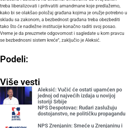
treba liberalizovati i prihvatiti amandmane koje predlažemo,
kako bi se olakšao položaj građana kojima je oružje potrebno u
skladu sa zakonom, a bezbednost građana treba obezbediti
tako što će nadležne institucije konačno raditi svoj posao.
Vreme je da preuzmete odgovornost i sagledate u kom pravcu
se bezbednosni sistem kreće“, zaključio je Aleksić.
Podeli:
Više vesti
Aleksić: Vučić će ostati upamćen po
jednoj od najvećih izdaja u novijoj
istoriji Srbije
NPS Despotovac: Rudari zaslužuju
dostojanstvo, ne političku propagandu
NPS Zrenjanin: Smeće u Zrenjaninu i