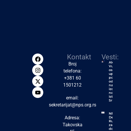
Kontakt
Vesti:
Aleksić:
Broj
Vučić će
ostati
telefona:
upamćen
+381 60
po jednoj
od
1501212
najvećih
izdaja u
novijoj
istoriji
email:
Srbije
sekretarijat@nps.org.rs
NPS
Adresa:
Despotovac:
Rudari
Takovska
zaslužuju
dostojanstvo