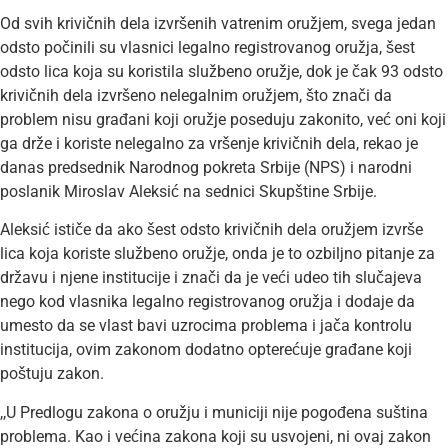
Od svih krivičnih dela izvršenih vatrenim oružjem, svega jedan
odsto počinili su vlasnici legalno registrovanog oružja, šest
odsto lica koja su koristila službeno oružje, dok je čak 93 odsto
krivičnih dela izvršeno nelegalnim oružjem, što znači da
problem nisu građani koji oružje poseduju zakonito, već oni koji
ga drže i koriste nelegalno za vršenje krivičnih dela, rekao je
danas predsednik Narodnog pokreta Srbije (NPS) i narodni
poslanik Miroslav Aleksić na sednici Skupštine Srbije.
Aleksić ističe da ako šest odsto krivičnih dela oružjem izvrše
lica koja koriste službeno oružje, onda je to ozbiljno pitanje za
državu i njene institucije i znači da je veći udeo tih slučajeva
nego kod vlasnika legalno registrovanog oružja i dodaje da
umesto da se vlast bavi uzrocima problema i jača kontrolu
institucija, ovim zakonom dodatno opterećuje građane koji
poštuju zakon.
,,U Predlogu zakona o oružju i municiji nije pogođena suština
problema. Kao i većina zakona koji su usvojeni, ni ovaj zakon