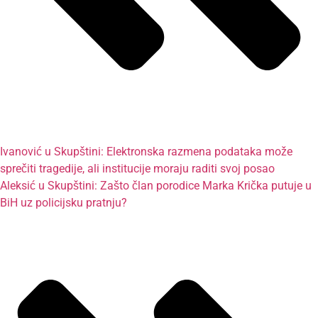
Ivanović u Skupštini: Elektronska razmena podataka može
sprečiti tragedije, ali institucije moraju raditi svoj posao
Aleksić u Skupštini: Zašto član porodice Marka Krička putuje u
BiH uz policijsku pratnju?