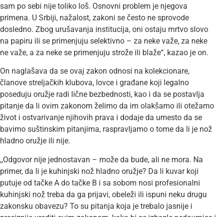
sam po sebi nije toliko loš. Osnovni problem je njegova
primena. U Srbiji, nažalost, zakoni se često ne sprovode
dosledno. Zbog urušavanja institucija, oni ostaju mrtvo slovo
na papiru ili se primenjuju selektivno – za neke važe, za neke
ne važe, a za neke se primenjuju strože ili blaže“, kazao je on.
On naglašava da se ovaj zakon odnosi na kolekcionare,
članove streljačkih klubova, lovce i građane koji legalno
poseduju oružje radi lične bezbednosti, kao i da se postavlja
pitanje da li ovim zakonom želimo da im olakšamo ili otežamo
život i ostvarivanje njihovih prava i dodaje da umesto da se
bavimo suštinskim pitanjima, raspravljamo o tome da li je nož
hladno oružje ili nije.
,,Odgovor nije jednostavan – može da bude, ali ne mora. Na
primer, da li je kuhinjski nož hladno oružje? Da li kuvar koji
putuje od tačke A do tačke B i sa sobom nosi profesionalni
kuhinjski nož treba da ga prijavi, obeleži ili ispuni neku drugu
zakonsku obavezu? To su pitanja koja je trebalo jasnije i