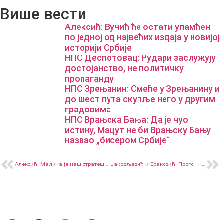
Више вести
Алексић: Вучић ће остати упамћен
по једној од највећих издаја у новијој
историји Србије
НПС Деспотовац: Рудари заслужују
достојанство, не политичку
пропаганду
НПС Зрењанин: Смеће у Зрењанину и
до шест пута скупље него у другим
градовима
НПС Врањска Бања: Да је чуо
истину, Мацут не би Врањску Бању
назвао „бисером Србије“
Алексић: Малина је наш стратешки производ, а не свињске главе и папци
Јаковљевић и Ераковић: Прогон невладиног сектора од стране власти – или како је „обојена револуција“ коначно добила пинк боју