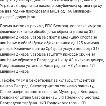
Управи за заједничке послове републичких органа где су
за две године приходовали више од 166 милијарди
динара”, додао је он.
Према његовим речима, ЕПС Београд исплатио им је за
физичко-техничко обезбеђење објеката више од 385
милиона динара, Завод за спорт и медицину спорта за
чишћење и обезбеђење објеката више од 125 милиона
динара, Клинички центар Србије за услуге вешераја 318
милиона динара, Завод за заштиту природе Србије за
чишћење објеката у Београду и Нишу 4,8 милиона динара,
Предшколска установа Наша радост – Суботица 475
милиона динара.
,,Такође, ту су и Секретаријат за културу, Студентски
центар Београд, Секретаријат за социјалну заштиту,
Секретаријат за опште послове, Музеј града Београда,
Градска општина Савски венац, ЈКП Зеленило Београд,
Београдска тврђава, ЈКП Градска чистоћа, ЈКП