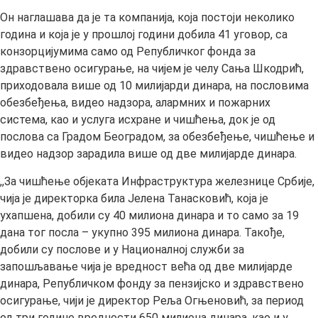
Он наглашава да је та компанија, која постоји неколико
година и која је у прошлој години добила 41 уговор, са
конзорцијумима само од Републичког фонда за
здравствено осигурање, на чијем је челу Сања Шкодрић,
приходовала више од 10 милијарди динара, на пословима
обезбеђења, видео надзора, алармних и пожарних
система, као и услуга исхране и чишћења, док је од
послова са Градом Београдом, за обезбеђење, чишћење и
видео надзор зарадила више од две милијарде динара.
,,За чишћење објеката Инфраструктура железнице Србије,
чија је директорка била Јелена Танасковић, која је
ухапшена, добили су 40 милиона динара и то само за 19
дана тог посла – укупно 395 милиона динара. Такође,
добили су послове и у Националној служби за
запошљавање чија је вредност већа од две милијарде
динара, Републичком фонду за пензијско и здравствено
осигурање, чији је директор Реља Огњеновић, за период
од три године вредности 650 милиона динара, као и у