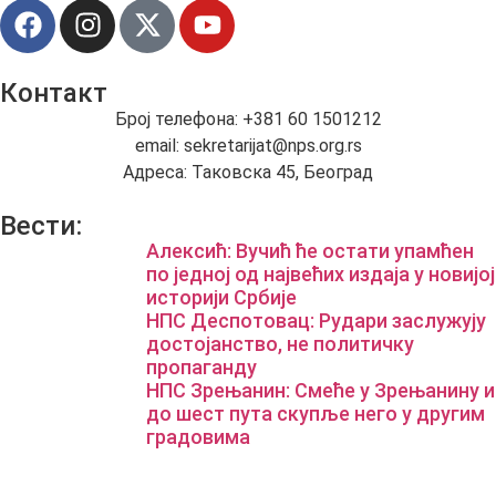
Контакт
Број телефона: +381 60 1501212
email: sekretarijat@nps.org.rs
Адреса: Таковска 45, Београд
Вести:
Алексић: Вучић ће остати упамћен
по једној од највећих издаја у новијој
историји Србије
НПС Деспотовац: Рудари заслужују
достојанство, не политичку
пропаганду
НПС Зрењанин: Смеће у Зрењанину и
до шест пута скупље него у другим
градовима