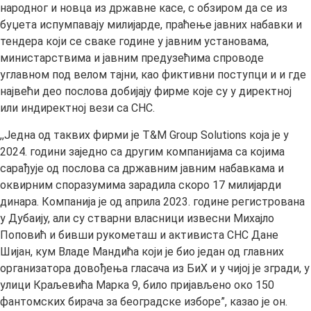
народног и новца из државне касе, с обзиром да се из
буџета испумпавају милијарде, праћење јавних набавки и
тендера који се сваке године у јавним установама,
министарствима и јавним предузећима спроводе
углавном под велом тајни, као фиктивни поступци и и где
највећи део послова добијају фирме које су у директној
или индиректној вези са СНС.
,,Jедна од таквих фирми је T&M Group Solutions која је у
2024. години заједно са другим компанијама са којима
сарађује од послова са државним јавним набавкама и
оквирним споразумима зарадила скоро 17 милијарди
динара. Компанија је од априла 2023. године регистрована
у Дубаију, али су стварни власници извесни Михајло
Поповић и бивши рукометаш и активиста СНС Дане
Шијан, кум Владе Мандића који је био један од главних
организатора довођења гласача из БиХ и у чијој је згради, у
улици Краљевића Марка 9, било пријављено око 150
фантомских бирача за београдске изборе”, казао је он.