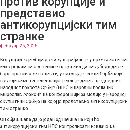
против корупције и
представио
антикорупцијски тим
странке
фебруар 25, 2025
Корупција која убија државу и грађане је у врху власти, па
иако режим на све начине покушава да нас убеди да се
боре против ове пошасти, у питању је лажна борба која
постоји само на телевизији, рекао је данас председник
Народног покрета Србије (НПС) и народни посланик
Мирослав Алексић на конференцији за медије у Народној
скупштини Србије на којој је представио антикорупцијски
тим странке.
Он објашњава да је један од начина на који ће
антикорупцијски тим НПС контролисати извлачења