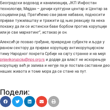
Београдски водовод и канализација, ЈКП Инфостан
технологије, Мајдан – дечији културни центар и Центар за
социјални рад. Пратићемо све јавне набавке, подносити
пријаве тужилаштву и тражити од њих реакцију па нека
покажу да ли се истински баве борбом против корупције
или је све маркетинг”, истакао је он.
Алексић је позвао грађане, привредне субјекте и људе у
јавном сектору да пријаве корупцију антикорупцијском
тиму Народног покрета Србије на сајту странке и на мејл
prijavikorupciju@nps.org.rs
и додаје да власт не искорењује
корупцију већ је залива и негује па је постала саставни део
наших живота и томе мора да се стане на пут.
Подели: