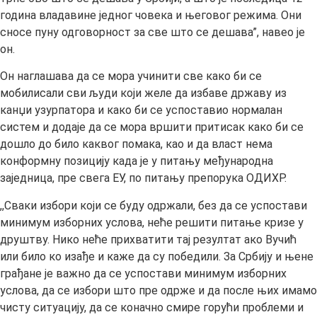
година владавине једног човека и његовог режима. Они
сносе пуну одговорност за све што се дешава”, навео је
он.
Он наглашава да се мора учинити све како би се
мобилисали сви људи који желе да избаве државу из
канџи узурпатора и како би се успоставио нормалан
систем и додаје да се мора вршити притисак како би се
дошло до било каквог помака, као и да власт нема
конформну позицију када је у питању међународна
заједница, пре свега ЕУ, по питању препорука ОДИХР.
,,Сваки избори који се буду одржали, без да се успостави
минимум изборних услова, неће решити питање кризе у
друштву. Нико неће прихватити тај резултат ако Вучић
или било ко изађе и каже да су победили. За Србију и њене
грађане је важно да се успостави минимум изборних
услова, да се избори што пре одрже и да после њих имамо
чисту ситуацију, да се коначно смире горући проблеми и