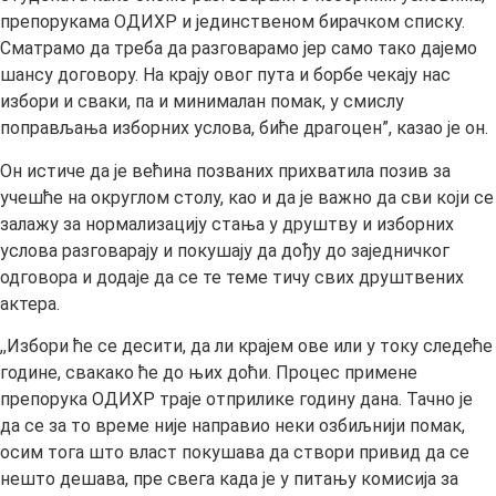
препорукама ОДИХР и јединственом бирачком списку.
Сматрамо да треба да разговарамо јер само тако дајемо
шансу договору. На крају овог пута и борбе чекају нас
избори и сваки, па и минималан помак, у смислу
поправљања изборних услова, биће драгоцен”, казао је он.
Он истиче да је већина позваних прихватила позив за
учешће на округлом столу, као и да је важно да сви који се
залажу за нормализацију стања у друштву и изборних
услова разговарају и покушају да дођу до заједничког
одговора и додаје да се те теме тичу свих друштвених
актера.
,,Избори ће се десити, да ли крајем ове или у току следеће
године, свакако ће до њих доћи. Процес примене
препорука ОДИХР траје отприлике годину дана. Тачно је
да се за то време није направио неки озбиљнији помак,
осим тога што власт покушава да створи привид да се
нешто дешава, пре свега када је у питању комисија за