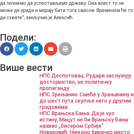
да почнемо да успостављамо државу. Ова власт то не
може да уради и морају бити тога свесни. Временом ће то
да схвате”, закључио је Алексић.
Подели:
Више вести
НПС Деспотовац: Рудари заслужују
достојанство, не политичку
пропаганду
НПС Зрењанин: Смеће у Зрењанину и
до шест пута скупље него у другим
градовима
НПС Врањска Бања: Да је чуо
истину, Мацут не би Врањску Бању
назвао „бисером Србије“
Новаковић: Ниједно бирачко место