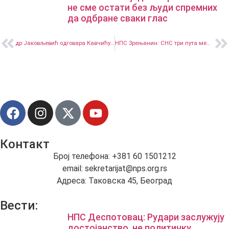
не сме остати без људи спремних
да одбране сваки глас
др Јаковљевић одговара Кавчићу: Ревизија бирачког списка није тема за скупљање политичких поена, захтев за расписивање избора већ поднет
НПС Зрењанин: СНС три пута мењала извођаче да би нас опет оставила без капи безбедне воде
Контакт
Број телефона: +381 60 1501212
email: sekretarijat@nps.org.rs
Адреса: Таковска 45, Београд
Вести:
НПС Деспотовац: Рудари заслужују
достојанство, не политичку