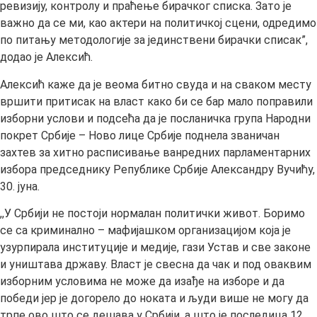
ревизију, контролу и праћење бирачког списка. Зато је
важно да се ми, као актери на политичкој сцени, одредимо
по питању методологије за јединствени бирачки списак”,
додао је Алексић.
Алексић каже да је веома битно свуда и на сваком месту
вршити притисак на власт како би се бар мало поправили
изборни услови и подсећа да је посланичка група Народни
покрет Србије – Ново лице Србије поднела званичан
захтев за хитно расписивање ванредних парламентарних
избора председнику Републике Србије Александру Вучићу,
30. јуна.
,,У Србији не постоји нормалан политички живот. Боримо
се са криминално – мафијашком организацијом која је
узурпирала институције и медије, гази Устав и све законе
и уништава државу. Власт је свесна да чак и под оваквим
изборним условима не може да изађе на изборе и да
победи јер је догорело до ноката и људи више не могу да
трпе ово што се дешава у Србији, а што је последица 12