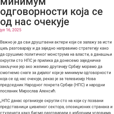
минимум
одговорности која се
од нас очекује
јул 16, 2025
Важно је да сви друштвени актери који се залажу за исти
циљ разговарају и да заједно направимо стратегију како
да срушимо политичког монструма на власти, а данашњи
округли сто НПС је прилика да донесемо заједничке
закључке јер ако желимо другачију Србију морамо да
смогнемо снаге за дијалог који је минимум одговорности
која се од нас очекује, рекао је за телевизију Нова
председник Народног покрета Србије (НПС) и народни
посланик Мирослав Алексић.
,,НПС данас организује округли сто на који су позвани
представници цивилног сектора, опозиционих странака и
студената како бисмо разговарали о изборним условима,