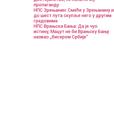
пропаганду
НПС Зрењанин: Смеће у Зрењанину и
до шест пута скупље него у другим
градовима
НПС Врањска Бања: Да је чуо
истину, Мацут не би Врањску Бању
назвао „бисером Србије“