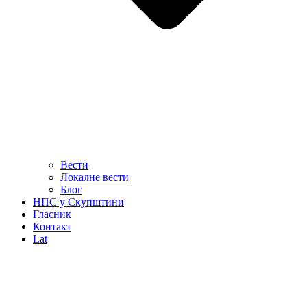
Вести
Локалне вести
Блог
НПС у Скупштини
Гласник
Контакт
Lat