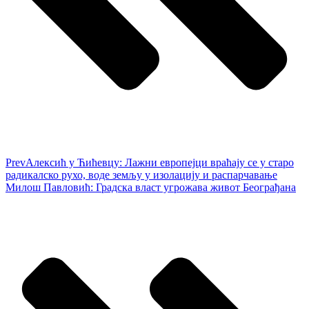
Prev
Алексић у Ћићевцу: Лажни европејци враћају се у старо
радикалско рухо, воде земљу у изолацију и распарчавање
Милош Павловић: Градска власт угрожава живот Београђана