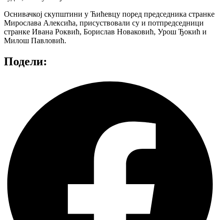
Оснивачкој скупштини у Ћићевцу поред председника странке
Мирослава Алексића, присуствовали су и потпредседници
странке Ивана Роквић, Борислав Новаковић, Урош Ђокић и
Милош Павловић.
Подели: