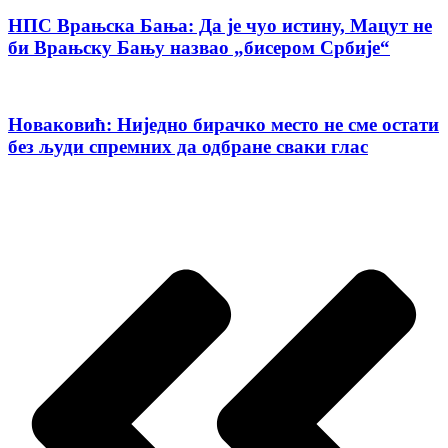
НПС Врањска Бања: Да је чуо истину, Мацут не
би Врањску Бању назвао „бисером Србије“
Новаковић: Ниједно бирачко место не сме остати
без људи спремних да одбране сваки глас