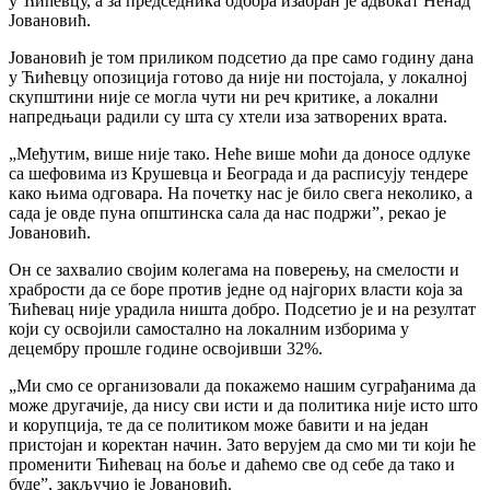
у Ћићевцу, а за председника одбора изабран је адвокат Ненад
Јовановић.
Јовановић је том приликом подсетио да пре само годину дана
у Ћићевцу опозиција готово да није ни постојала, у локалној
скупштини није се могла чути ни реч критике, а локални
напредњаци радили су шта су хтели иза затворених врата.
„Међутим, више није тако. Неће више моћи да доносе одлуке
са шефовима из Крушевца и Београда и да расписују тендере
како њима одговара. На почетку нас је било свега неколико, а
сада је овде пуна општинска сала да нас подржи”, рекао је
Јовановић.
Он се захвалио својим колегама на поверењу, на смелости и
храбрости да се боре против једне од најгорих власти која за
Ћићевац није урадила ништа добро. Подсетио је и на резултат
који су освојили самостално на локалним изборима у
децембру прошле године освојивши 32%.
„Ми смо се организовали да покажемо нашим суграђанима да
може другачије, да нису сви исти и да политика није исто што
и корупција, те да се политиком може бавити и на један
пристојан и коректан начин. Зато верујем да смо ми ти који ће
променити Ћићевац на боље и даћемо све од себе да тако и
буде”, закључио је Јовановић.