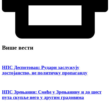
Више вести
НПС Деспотовац: Рудари заслужују
достојанство, не политичку пропаганду
НПС Зрењанин: Смеће у Зрењанину и до шест
пута скупље него у другим градовима