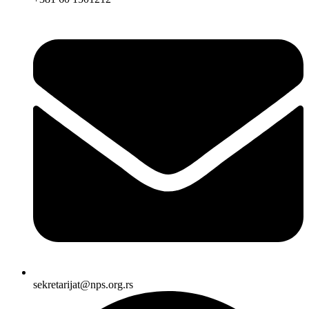
sekretarijat@nps.org.rs