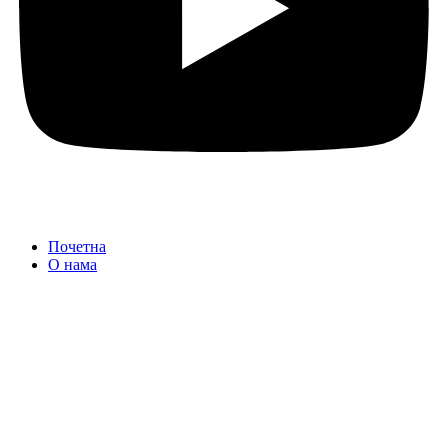
Почетна
О нама