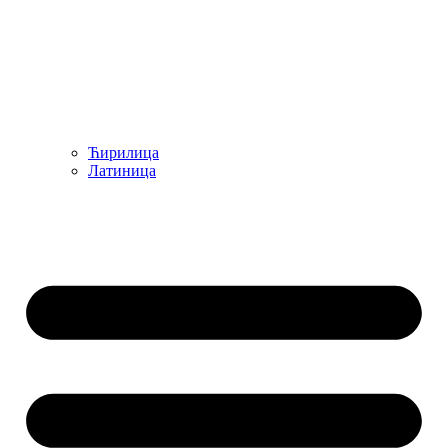
Ћирилица
Латиница