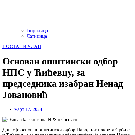
Ћирилица
Латиница
ПОСТАНИ ЧЛАН
Основан општински одбор
НПС у Ћићевцу, за
председника изабран Ненад
Јовановић
март 17, 2024
Данас је основан општински одбор Народног покрета Србије