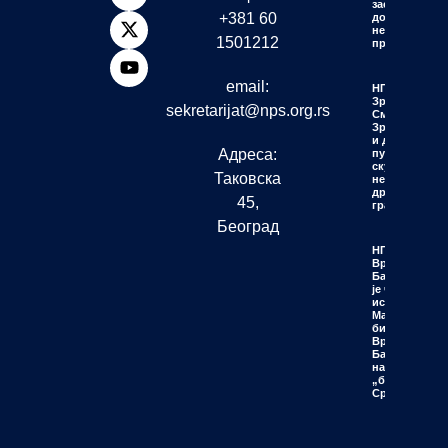
заслужују
+381 60
достојанство
не политичку
1501212
пропаганду
email:
НПС
Зрењанин:
sekretarijat@nps.org.rs
Смеће у
Зрењанину
и до шест
Адреса:
пута
скупље
Таковска
него у
другим
45,
градовима
Београд
НПС
Врањска
Бања: Да
је чуо
истину,
Мацут не
би
Врањску
Бању
назвао
„бисером
Србије“