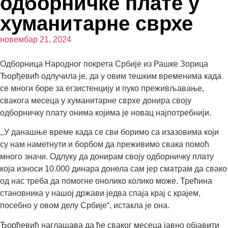
одборничке плате у
хуманитарне сврхе
новембар 21, 2024
Одборница Народног покрета Србије из Рашке Зорица
Ђорђевић одлучила је, да у овим тешким временима када
се многи боре за егзистенцију и пуко преживљавање,
свакога месеца у хуманитарне сврхе донира своју
одборничку плату онима којима је новац најпотребнији.
,,У данашње време када се сви боримо са изазовима који
су нам наметнути и борбом да преживимо свака помоћ
много значи. Одлуку да донирам своју одборничку плату
која износи 10.000 динара донела сам јер сматрам да свако
од нас треба да помогне онолико колико може. Трећина
становника у нашој држави једва спаја крај с крајем,
посебно у овом делу Србије“, истакла је она.
Ђорђевић наглашава да ће сваког месеца јавно објавити