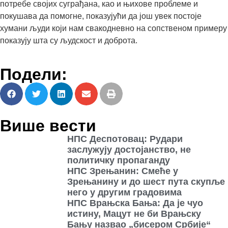
потребе својих суграђана, као и њихове проблеме и
покушава да помогне, показујући да још увек постоје
хумани људи који нам свакодневно на сопственом примеру
показују шта су људскост и доброта.
Подели:
Више вести
НПС Деспотовац: Рудари
заслужују достојанство, не
политичку пропаганду
НПС Зрењанин: Смеће у
Зрењанину и до шест пута скупље
него у другим градовима
НПС Врањска Бања: Да је чуо
истину, Мацут не би Врањску
Бању назвао „бисером Србије“