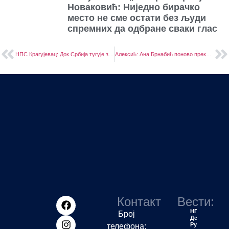
Новаковић: Ниједно бирачко
место не сме остати без људи
спремних да одбране сваки глас
НПС Крагујевац: Док Србија тугује због Новог Сада, крагујевачки напредњаци бране Вучића
Алексић: Ана Брнабић поново прекршила Устав, гурају под тепих трагедију у Новом Саду
Контакт
Вести:
НПС
Број
Деспотовац:
Рудари
телефона: