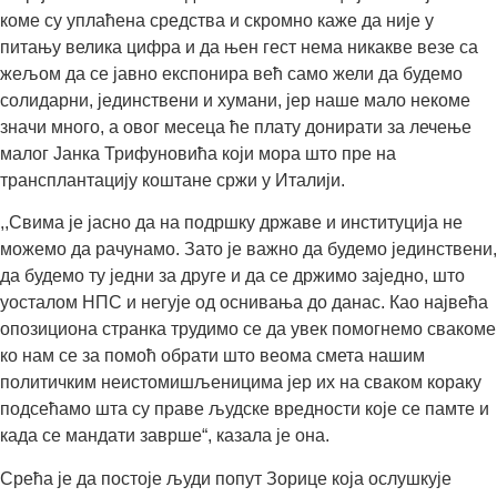
коме су уплаћена средства и скромно каже да није у
питању велика цифра и да њен гест нема никакве везе са
жељом да се јавно експонира већ само жели да будемо
солидарни, јединствени и хумани, јер наше мало некоме
значи много, а овог месеца ће плату донирати за лечење
малог Јанка Трифуновића који мора што пре на
трансплантацију коштане сржи у Италији.
,,Свима је јасно да на подршку државе и институција не
можемо да рачунамо. Зато је важно да будемо јединствени,
да будемо ту једни за друге и да се држимо заједно, што
уосталом НПС и негује од оснивања до данас. Као највећа
опозициона странка трудимо се да увек помогнемо свакоме
ко нам се за помоћ обрати што веома смета нашим
политичким неистомишљеницима јер их на сваком кораку
подсећамо шта су праве људске вредности које се памте и
када се мандати заврше“, казала је она.
Срећа је да постоје људи попут Зорице која ослушкује