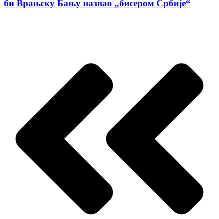
би Врањску Бању назвао „бисером Србије“