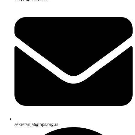
sekretarijat@nps.org.rs