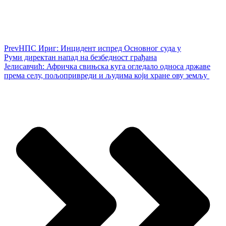
Prev
НПС Ириг: Инцидент испред Основног суда у
Руми директан напад на безбедност грађана
Јелисавчић: Афричка свињска куга огледало односа државе
према селу, пољопривреди и људима који хране ову земљу