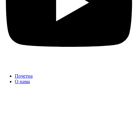
Почетна
О нама