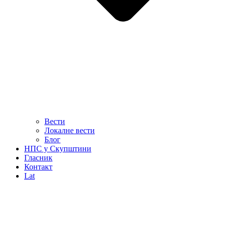
Вести
Локалне вести
Блог
НПС у Скупштини
Гласник
Контакт
Lat