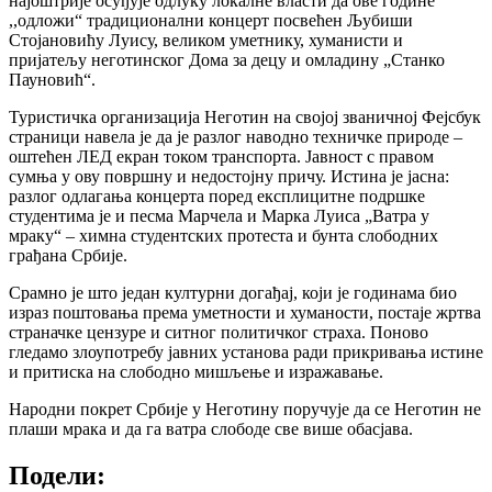
најоштрије осуђује одлуку локалне власти да ове године
,,одложи“ традиционални концерт посвећен Љубиши
Стојановићу Луису, великом уметнику, хуманисти и
пријатељу неготинског Дома за децу и омладину „Станко
Пауновић“.
Туристичка организација Неготин на својој званичној Фејсбук
страници навела је да је разлог наводно техничке природе –
оштећен ЛЕД екран током транспорта. Јавност с правом
сумња у ову површну и недостојну причу. Истина је јасна:
разлог одлагања концерта поред експлицитне подршке
студентима је и песма Марчела и Марка Луиса „Ватра у
мраку“ – химна студентских протеста и бунта слободних
грађана Србије.
Срамно је што један културни догађај, који је годинама био
израз поштовања према уметности и хуманости, постаје жртва
страначке цензуре и ситног политичког страха. Поново
гледамо злоупотребу јавних установа ради прикривања истине
и притиска на слободно мишљење и изражавање.
Народни покрет Србије у Неготину поручује да се Неготин не
плаши мрака и да га ватра слободе све више обасјава.
Подели: