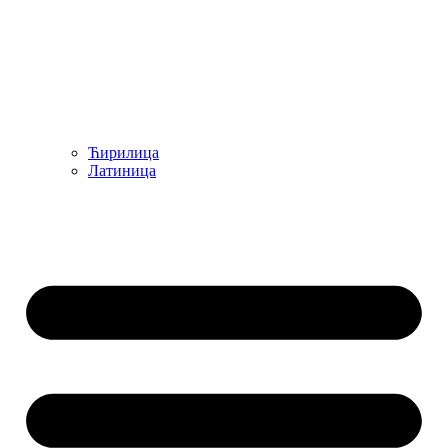
Ћирилица
Латиница