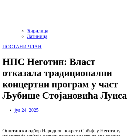
Ћирилица
Латиница
ПОСТАНИ ЧЛАН
НПС Неготин: Власт
отказала традиционални
концертни програм у част
Љубише Стојановића Луиса
јул 24, 2025
Општински одбор Народног покрета Србије у Неготину