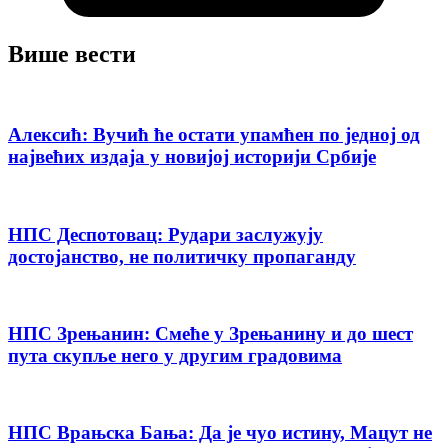
Више вести
Алексић: Вучић ће остати упамћен по једној од
највећих издаја у новијој историји Србије
НПС Деспотовац: Рудари заслужују
достојанство, не политичку пропаганду
НПС Зрењанин: Смеће у Зрењанину и до шест
пута скупље него у другим градовима
НПС Врањска Бања: Да је чуо истину, Мацут не