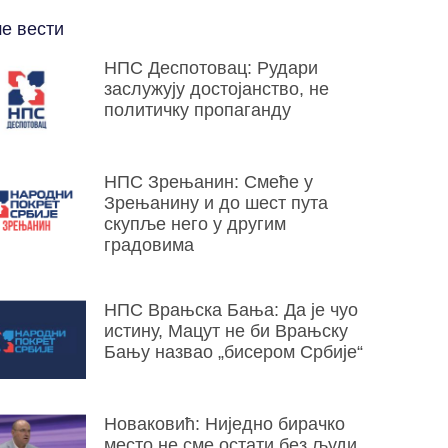
е вести
НПС Деспотовац: Рудари
заслужују достојанство, не
политичку пропаганду
НПС Зрењанин: Смеће у
Зрењанину и до шест пута
скупље него у другим
градовима
НПС Врањска Бања: Да је чуо
истину, Мацут не би Врањску
Бању назвао „бисером Србије“
Новаковић: Ниједно бирачко
место не сме остати без људи