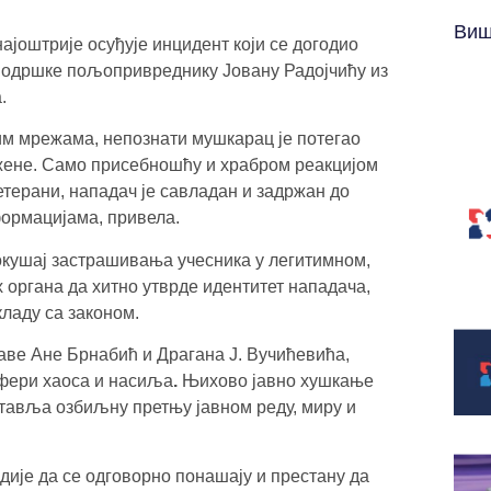
Виш
јоштрије осуђује инцидент који се догодио
 подршке пољопривреднику Јовану Радојчићу из
.
им мрежама, непознати мушкарац је потегао
 жене. Само присебношћу и храбром реакцијом
етерани, нападач је савладан и задржан до
формацијама, привела.
покушај застрашивања учесника у легитимном,
органа да хитно утврде идентитет нападача,
кладу са законом.
аве Ане Брнабић и Драгана J. Вучићевића,
сфери хаоса и насиља
.
Њихово јавно хушкање
тавља озбиљну претњу јавном реду, миру и
дије да се одговорно понашају и престану да