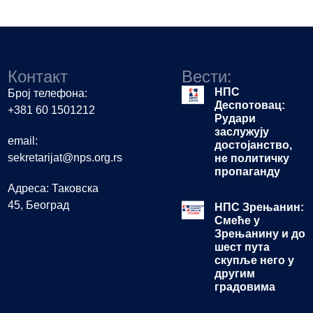
Контакт
Вести:
НПС
Број телефона:
Деспотовац:
+381 60 1501212
Рудари
заслужују
email:
достојанство,
sekretarijat@nps.org.rs
не политичку
пропаганду
Адреса: Таковска
45, Београд
НПС Зрењанин:
Смеће у
Зрењанину и до
шест пута
скупље него у
другим
градовима