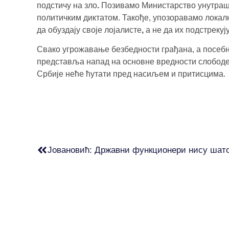
подстичу на зло
.
Позивамо Министарство унутраш
политичким диктатом. Такође, упозоравамо локалн
да
обуздају своје лојалисте
,
а не да их подстрекуј
Свако угрожавање безбедности грађана, а посеб
представља напад на основне вредности слободе,
Србије неће ћутати пред насиљем и притисцима.
Јовановић: Државни функционери нису шат