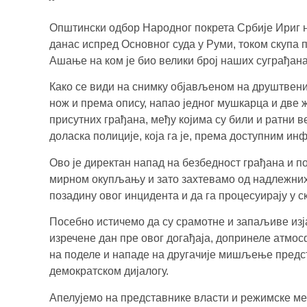
Општински одбор Народног покрета Србије Ириг на
данас испред Основног суда у Руми, током скупа
Ашање на ком је био велики број наших суграђана
Како се види на снимку објављеном на друштвен
нож и према опису, напао једног мушкарца и две
присутних грађана, међу којима су били и ратни в
доласка полиције, која га је, према доступним ин
Ово је директан напад на безбедност грађана и 
мирном окупљању и зато захтевамо од надлежних 
позадину овог инцидента и да га процесуирају у с
Посебно истичемо да су срамотне и запаљиве изј
изречене дан пре овог догађаја, допринеле атмо
на поделе и нападе на другачије мишљење предс
демократском дијалогу.
Апелујемо на представнике власти и режимске ме