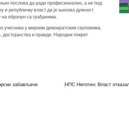
њих послова да ради професионално, а не под
у и републичку власт да је њихова дужност
у на обрачун са грађанима.
но учесника у мирним демократским скуповима,
 достојанства и правде. Народни покрет
орски забављачи