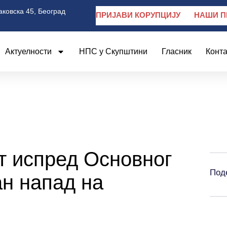
аковска 45, Београд
ПРИЈАВИ КОРУПЦИЈУ
НАШИ П
Актуелности
НПС у Скупштини
Гласник
Конта
т испред Основног
Под
ан напад на