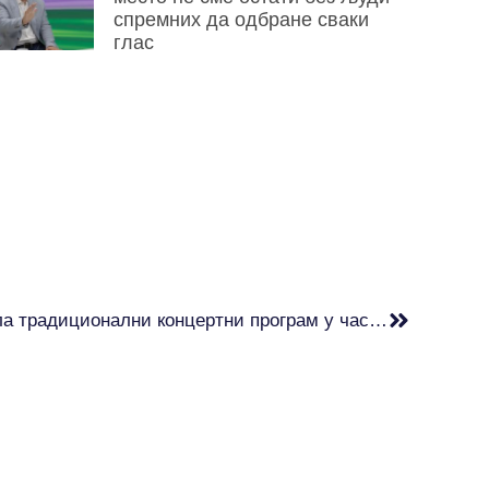
спремних да одбране сваки
глас
НПС Неготин: Власт отказала традиционални концертни програм у част Љубише Стојановића Луиса