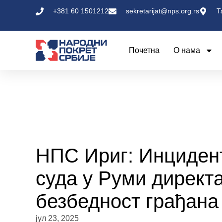
+381 60 1501212
sekretarijat@nps.org.rs
Т
Почетна
О нама
НПС Ириг: Инциден
суда у Руми директ
безбедност грађана
јул 23, 2025