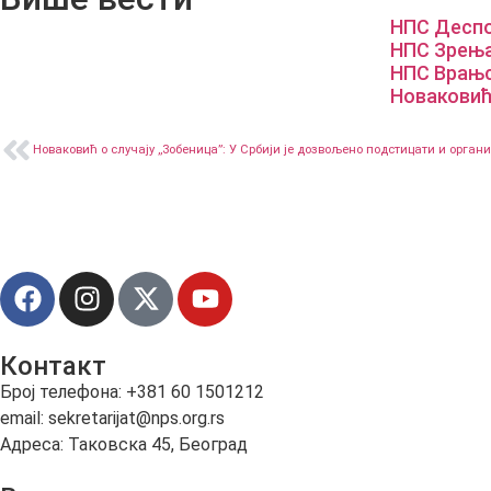
НПС Деспо
НПС Зрења
НПС Врањск
Новаковић
Новаковић о случају ,,Зобеница”: У Србији је дозвољено подстицати и орга
Контакт
Број телефона: +381 60 1501212
email: sekretarijat@nps.org.rs
Адреса: Таковска 45, Београд