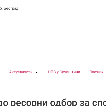
5, Београд
Актуелности
НПС у Скупштини
Гласник
о ресорни одбор за сп