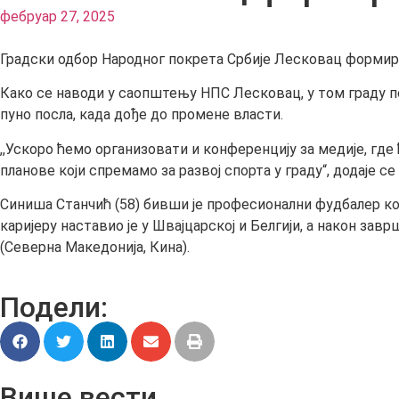
фебруар 27, 2025
Градски одбор Народног покрета Србије Лесковац формирао
Како се наводи у саопштењу НПС Лесковац, у том граду по
пуно посла, када дође до промене власти.
,,Ускоро ћемо организовати и конференцију за медије, гд
планове који спремамо за развој спорта у граду“, додаје с
Синиша Станчић (58) бивши је професионални фудбалер који 
каријеру наставио је у Швајцарској и Белгији, а након з
(Северна Македонија, Кина).
Подели:
Више вести