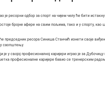
 је ресорни одбор за спорт на чијем челу ће бити истакн
стоје бројне афере на свим пољима, тако и у спорту, као 
е ће председник ресора Синиша Станчић изнети своје виђењ
е у саопштењу.
је у својој професионалној каријери играо је за Дубочицу 
авршетка професионалне каријере бавио се тренерским радо