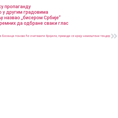
ку пропаганду
о у другим градовима
њу назвао „бисером Србије“
ремних да одбране сваки глас
 Босанца поново ће очитавати бројила, приводи се крају намештени тендер