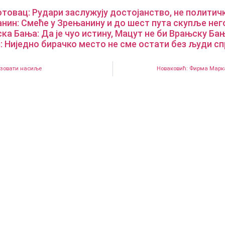
товац: Рудари заслужују достојанство, не политич
нин: Смеће у Зрењанину и до шест пута скупље нег
а Бања: Да је чуо истину, Мацут не би Врањску Ба
: Ниједно бирачко место не сме остати без људи сп
низовати насиље
Новаковић: Фирма Марка