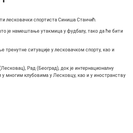
ути лесковачки спортиста Синиша Станчић.
што је намештање утакмица у фудбалу, тако да ће бити
е тренутне ситуације у лесковачком спорту, као и
(Лесковац), Рад (Београд), док је интернационалну
м у многим клубовима у Лесковцу, као и у иностранству