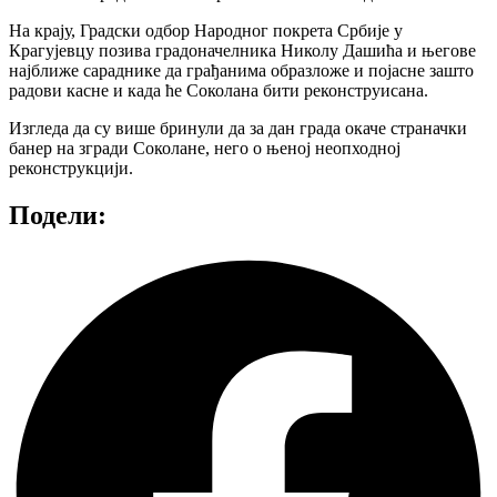
На крају, Градски одбор Народног покрета Србије у
Крагујевцу позива градоначелника Николу Дашића и његове
најближе сараднике да грађанима образложе и појасне зашто
радови касне и када ће Соколана бити реконструисана.
Изгледа да су више бринули да за дан града окаче страначки
банер на згради Соколане, него о њеној неопходној
реконструкцији.
Подели: