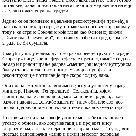
читав век, данас представља негативан пример начина на који
актуелна власт управља градом.
Једино се од помпезно најављене реконструкције примећује
пар закрпљених прозора, жуте траке као наговештај радова у
току и са стране Соколане која гледа као Основној школи
„Станислав Сремчевић“, неколико уграђених греда, како се
зграда не би срушила.
Имајући у виду колико дуго је трајала реконструкција зграде
Старе тржнице, као и афере које су је пратиле, намеће се да се
немар и пролонгирање радова „смеше“ још једном културном
благу старе српске престонице. Уговор о првој фази
реконструкције потписан је пре скоро годину дана.
Ових дана смо могли да видимо нејасну и уопштену изјаву
министра Николе „Генералштаб“ Селаковића, којом
саопштава, да је дошло до одлагања почетка радова, а као
разлог наводи да „службе заштите“ нису обавиле свој део
посла и да недостаје пројектна и техничка документација.
Поставља се питање како је уопште могао бити склопљен
уговор о обнови, ако документација и пројекат нису
завршени, мада овакве нејасноће и „правна магла“ су одавно
постале напредњачки манир и начин њиховог деловања.