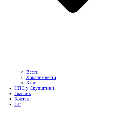
Вести
Локалне вести
Блог
НПС у Скупштини
Гласник
Контакт
Lat