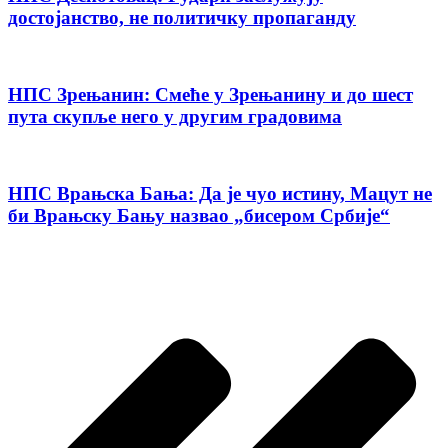
достојанство, не политичку пропаганду
НПС Зрењанин: Смеће у Зрењанину и до шест
пута скупље него у другим градовима
НПС Врањска Бања: Да је чуо истину, Мацут не
би Врањску Бању назвао „бисером Србије“