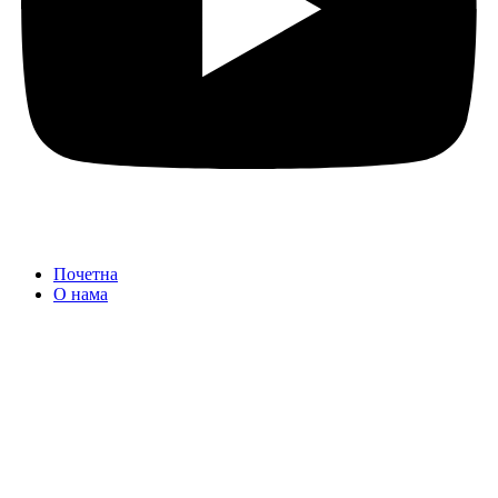
Почетна
О нама