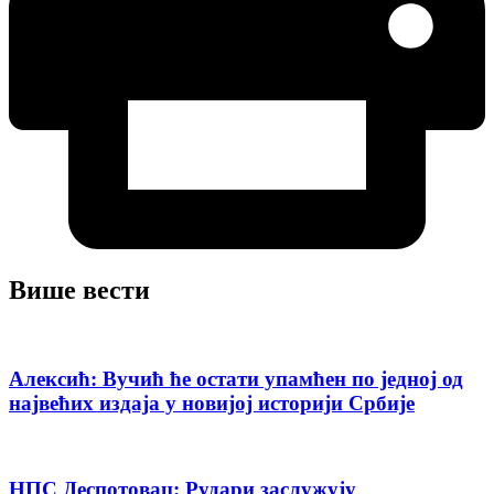
Више вести
Алексић: Вучић ће остати упамћен по једној од
највећих издаја у новијој историји Србије
НПС Деспотовац: Рудари заслужују