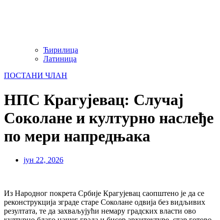
Ћирилица
Латиница
ПОСТАНИ ЧЛАН
НПС Крагујевац: Случај
Соколане и културно наслеђе
по мери напредњака
јун 22, 2026
Из Народног покрета Србије Крагујевац саопштено је да се
реконструкција зграде старе Соколане одвија без видљивих
резултата, те да захваљујући немару градских власти ово
културно благо нашег града и бисер архитектуре, стар готово