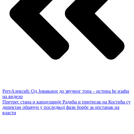
Prev
Алексић: Од Јовањице до звучног топа – истина ће изаћи
на видело
Претрес стана и канцеларије Радића и притисак на Костића су
директан обрачун у последњој фази борбе за опстанак на
власти