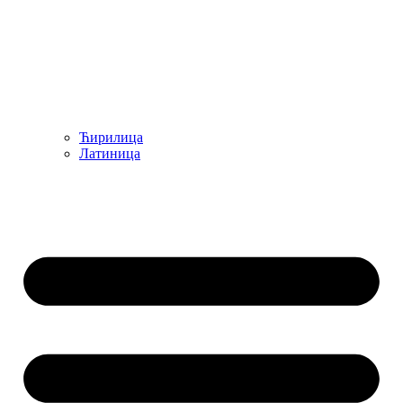
Ћирилица
Латиница