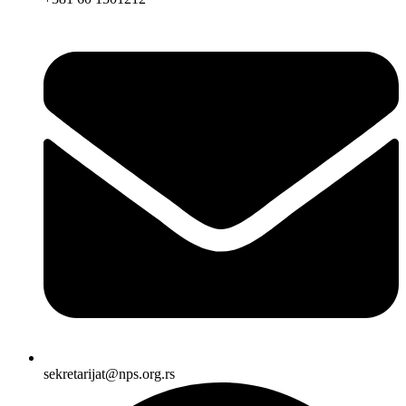
sekretarijat@nps.org.rs