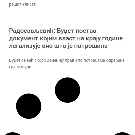
решити листе
Радосављевић: Буџет постао
документ којим власт на крају године
легализује оно што је потрошила
Буџет се већ скоро деценију прави по потребама одређене
групе људи