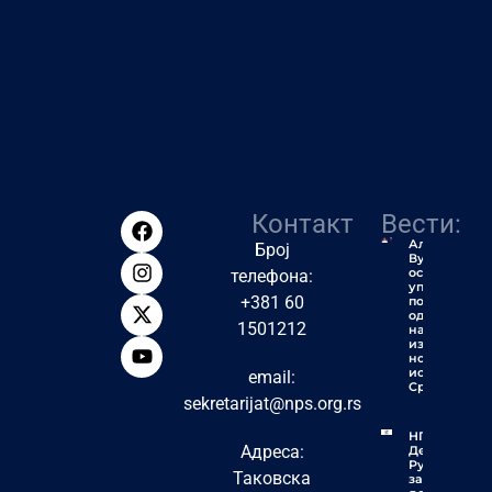
Контакт
Вести:
Алексић:
Број
Вучић ће
остати
телефона:
упамћен
+381 60
по једној
од
1501212
највећих
издаја у
новијој
историји
email:
Србије
sekretarijat@nps.org.rs
НПС
Адреса:
Деспотовац:
Рудари
Таковска
заслужују