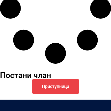
Постани члан
Приступница