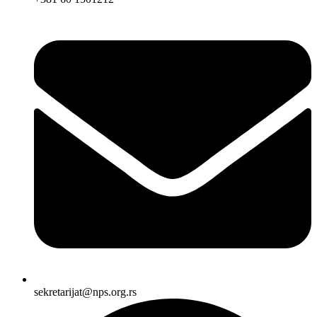
sekretarijat@nps.org.rs