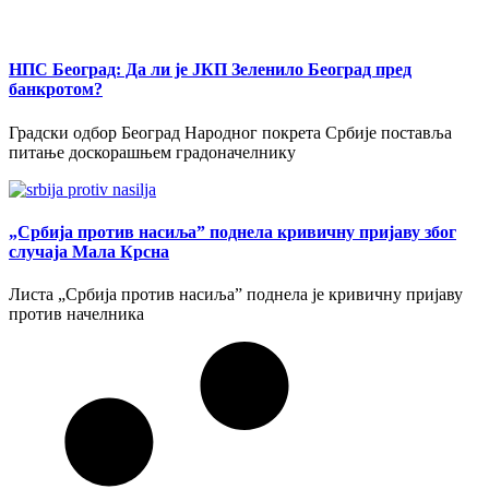
НПС Београд: Да ли је ЈКП Зеленило Београд пред
банкротом?
Градски одбор Београд Народног покрета Србије поставља
питање доскорашњем градоначелнику
„Србија против насиља” поднела кривичну пријаву због
случаја Мала Крсна
Листа „Србија против насиља” поднела је кривичну пријаву
против начелника