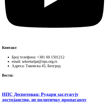
Контакт
Број телефона: +381 60 1501212
email: sekretarijat@nps.org.rs
Адреса: Таковска 45, Београд
Вести:
НПС Деспотовац: Рудари заслужују
достојанство, не политичку пропаганду