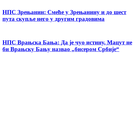
НПС Зрењанин: Смеће у Зрењанину и до шест
пута скупље него у другим градовима
НПС Врањска Бања: Да је чуо истину, Мацут не
би Врањску Бању назвао „бисером Србије“