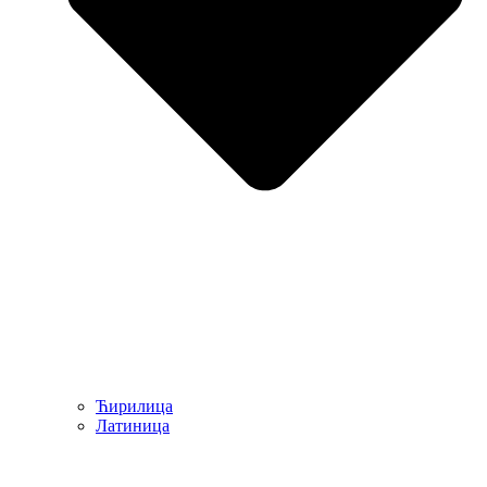
Ћирилица
Латиница