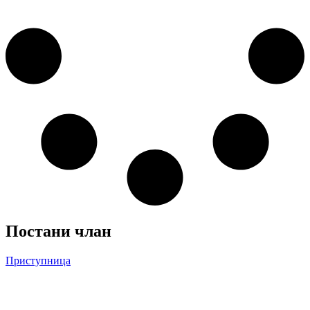
Постани члан
Приступница