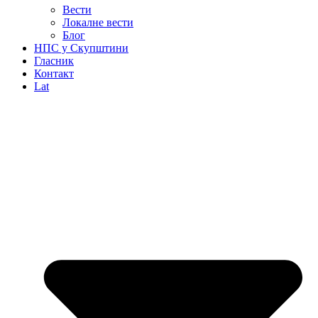
Вести
Локалне вести
Блог
НПС у Скупштини
Гласник
Контакт
Lat