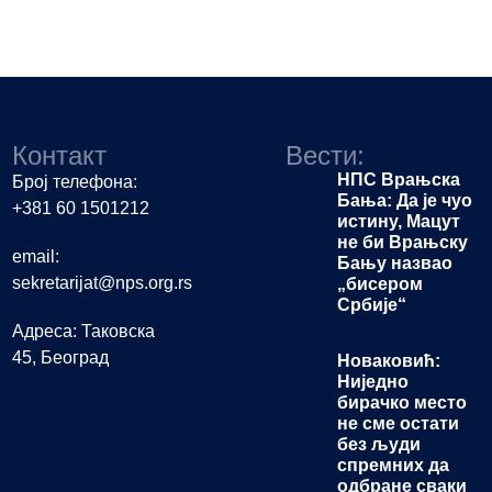
Контакт
Вести:
НПС Врањска
Број телефона:
Бања: Да је чуо
+381 60 1501212
истину, Мацут
не би Врањску
email:
Бању назвао
sekretarijat@nps.org.rs
„бисером
Србије“
Адреса: Таковска
45, Београд
Новаковић:
Ниједно
бирачко место
не сме остати
без људи
спремних да
одбране сваки