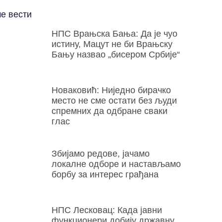
е вести
НПС Врањска Бања: Да је чуо
истину, Мацут не би Врањску
Бању назвао „бисером Србије“
Новаковић: Ниједно бирачко
место не сме остати без људи
спремних да одбране сваки
глас
Збијамо редове, јачамо
локалне одборе и настављамо
борбу за интерес грађана
НПС Лесковац: Када јавни
функционери добију државну