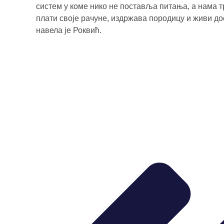
систем у коме нико не поставља питања, а нама т
плати своје рачуне, издржава породицу и живи дос
навела је Роквић.