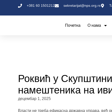
+381 60 1501212
sekretarijat@nps.org.rs
Т
Почетна
О нама
Роквић у Скупштини
намештеника на иви
децембар 1, 2025
Власти не треба ефикасна државна управа, већ он