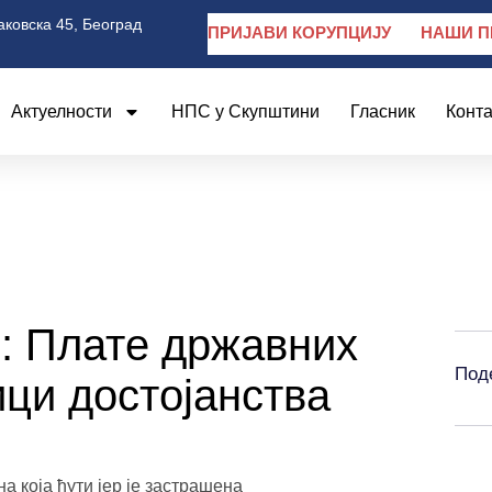
аковска 45, Београд
ПРИЈАВИ КОРУПЦИЈУ
НАШИ П
Актуелности
НПС у Скупштини
Гласник
Конта
: Плате државних
Под
ци достојанства
а која ћути јер је застрашена