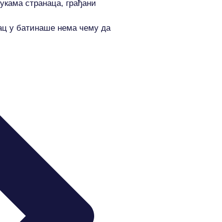
укама странаца, грађани
ац у батинаше нема чему да