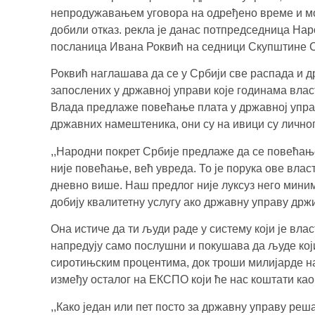
непродужавањем уговора на одређено време и мо
добили отказ. рекла је данас потпредседница Нар
посланица Ивана Роквић на седници Скупштине 
Роквић наглашава да се у Србији све распада и 
запослених у државној управи које годинама влас
Влада предлаже повећање плата у државној управ
државних намештеника, они су на ивици су личног
,,Народни покрет Србије предлаже да се повећање 
није повећање, већ увреда. То је порука ове вл
дневно више. Наш предлог није луксуз него миним
добију квалитетну услугу ако државну управу држи
Она истиче да ти људи раде у систему који је вла
напредују само послушни и покушава да људе који
сиротињским процентима, док троши милијарде на 
између осталог на ЕКСПО који ће нас коштати као
,,Како један или пет посто за државну управу ре