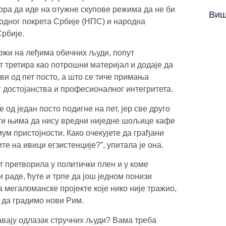
ра да иде на отужне скупове режима да не би
Виш
одног покрета Србије (НПС) и народна
Србије.
држи на леђима обичних људи, попут
т третира као потрошни материјал и додаје да
и од пет посто, а што се тиче примања
 достојанства и професионалног интегритета.
од један посто подигне на пет, јер све друго
асти њима да нису вредни ниједне шољице кафе
ум пристојности. Како очекујете да грађани
те на ивици егзистенције?”, упитала је она.
ст претворила у политички плен и у коме
 раде, ћуте и трпе да још једном понизи
мегаломанске пројекте које нико није тражио,
 да градимо нови Рим.
шавају одлазак стручних људи? Вама треба