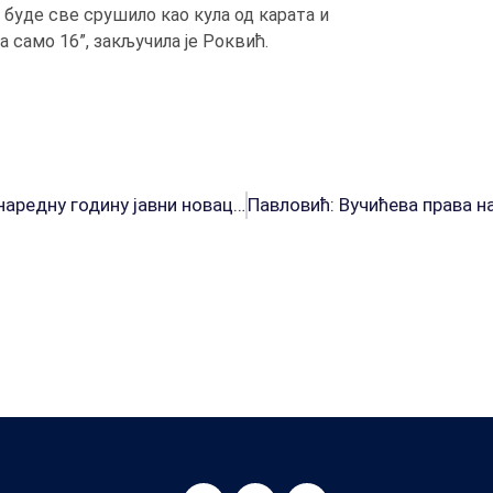
 буде све срушило као кула од карата и
 само 16”, закључила је Роквић.
Балетић у Скупштини Београда: У буџету за наредну годину јавни новац у служби приватних интереса