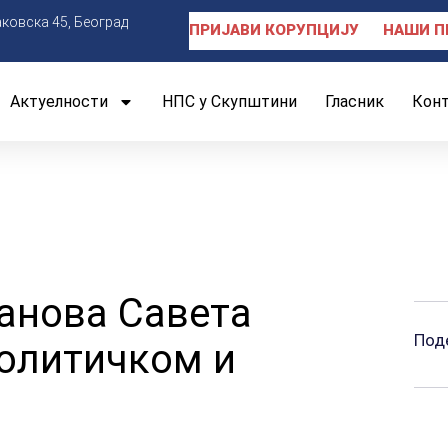
аковска 45, Београд
ПРИЈАВИ КОРУПЦИЈУ
НАШИ П
Актуелности
НПС у Скупштини
Гласник
Кон
ланова Савета
Под
олитичком и