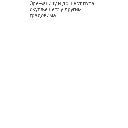
Зрењанину и до шест пута
скупље него у другим
градовима