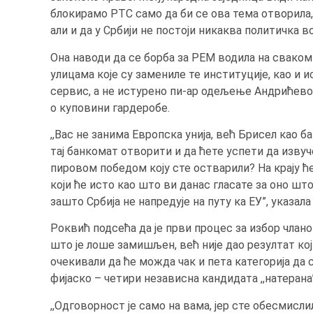
блокирамо РТС само да би се ова тема отворила, 
али и да у Србији не постоји никаква политичка в
Она наводи да се борба за РЕМ водила на сваком 
улицама које су замениле те институције, као и и
сервис, а не истурено пи-ар одељење Андрићевог
о куповини гардеробе.
,,Вас не занима Европска унија, већ Брисел као б
тај банкомат отворити и да ћете успети да извуч
пировом победом коју сте остварили? На крају 
који ће исто као што ви данас гласате за оно шт
зашто Србија не напредује на путу ка ЕУ”, указала 
Роквић подсећа да је први процес за избор члано
што је лоше замишљен, већ није дао резултат кој
очекивали да ће можда чак и пета категорија да 
фијаско – четири независна кандидата ,,натерана”
,,Одговорност је само на вама, јер сте обесмисл