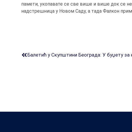
памети, укопавате се све више и више док се не
надстрешница у Новом Саду, а тада Фалкон прима