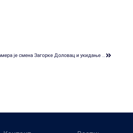
Павловић: Вучићева права намера је смена Загорке Доловац и укидање Тужилаштва за организовани криминал