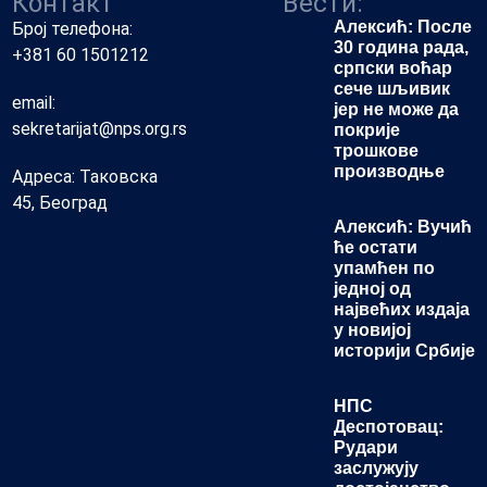
Контакт
Вести:
Алексић: После
Број телефона:
30 година рада,
+381 60 1501212
српски воћар
сече шљивик
email:
јер не може да
sekretarijat@nps.org.rs
покрије
трошкове
производњe
Адреса: Таковска
45, Београд
Алексић: Вучић
ће остати
упамћен по
једној од
највећих издаја
у новијој
историји Србије
НПС
Деспотовац:
Рудари
заслужују