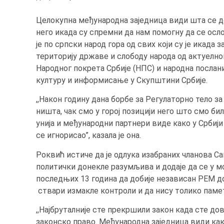
Целокупна међународна заједница види шта се д
него икада су спремни да нам помогну да се осл
је по српски народ гора од свих који су је икада 
територију државе и слободу народа од актуелно
Народног покрета Србије (НПС) и народна посла
културу и информисање у Скупштини Србије.
,,Након годину дана борбе за Регулаторно тело 
ништа, чак смо у горој позицији него што смо би
унија и међународни партнери виде како у Србиј
се игнорисао”, казала је она.
Роквић истиче да је одлука изабраних чланова С
политички донекле разумљива и додаје да се у мо
последњих 13 година да добије независан РЕМ дог
ствари измакле контроли и да нису толико паме
,,Најбруталније сте прекршили закон када сте до
законско право. Међународна заједница види как