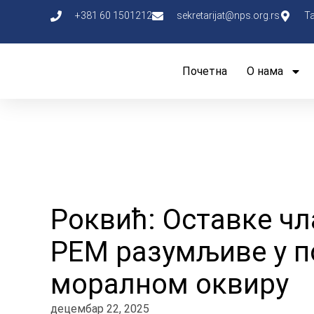
+381 60 1501212
sekretarijat@nps.org.rs
Т
Почетна
О нама
Роквић: Оставке ч
РЕМ разумљиве у п
моралном оквиру
децембар 22, 2025