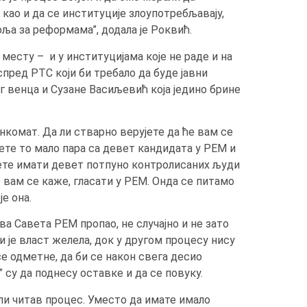
као и да се институције злоупотребљавају,
оља за реформама”, додала је Роквић.
месту – и у институцијама које не раде и на
спред РТС који би требало да буде јавни
 венца и Сузане Васиљевић која једино брине
анкомат. Да ли стварно верујете да ће вам се
ете то мало пара са девет кандидата у РЕМ и
ћете имати девет потпуно контролисаних људи
о вам се каже, гласати у РЕМ. Онда се питамо
је она.
ва Савета РЕМ пропао, не случајно и не зато
и је власт желела, док у другом процесу нису
се одметне, да би се након свега десио
 су да поднесу оставке и да се повуку.
или читав процес. Уместо да имате имало