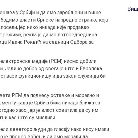
Виш
ешава у Србији и да смо заробљени и више
ободимо власти Српске напредне странке која
запосели, јер нико никада није продавао
г режима, рекла је данас потпредседница
ница Ивана Роквић на седници Одбора за
за електронске медије (РЕМ) нисмо добили
ли. Једино добро од свега је што и Европска
и ствари функционишу и да закон служи да би
авета РЕМ да поднесу оставке и морално и
менту када је Србија била никада ближа за
одио хаос, јер је власт схватила да су им
тни као што су мислили.
вели деветоро људи да гласају иако нису имали
о је процес вођен и да смо морали да