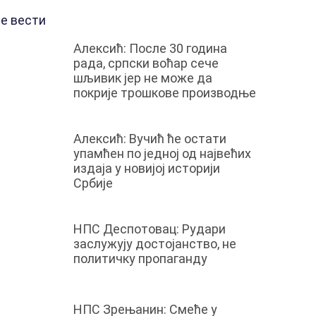
е вести
Алексић: После 30 година
рада, српски воћар сече
шљивик јер не може да
покрије трошкове производњe
Алексић: Вучић ће остати
упамћен по једној од највећих
издаја у новијој историји
Србије
НПС Деспотовац: Рудари
заслужују достојанство, не
политичку пропаганду
НПС Зрењанин: Смеће у