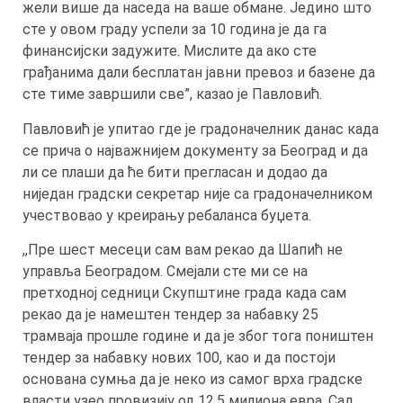
жели више да наседа на ваше обмане. Једино што
сте у овом граду успели за 10 година је да га
финансијски задужите. Мислите да aко сте
грађанима дали бесплатан јавни превоз и базене да
сте тиме завршили све”, казао је Павловић.
Павловић је упитао где је градоначелник данас када
се прича о најважнијем документу за Београд и да
ли се плаши да ће бити прегласан и додао да
ниједан градски секретар није са градоначелником
учествовао у креирању ребаланса буџета.
,,Пре шест месеци сам вам рекао да Шапић не
управља Београдом. Смејали сте ми се на
претходној седници Скупштине града када сам
рекао да је намештен тендер за набавку 25
трамваја прошле године и да је због тога поништен
тендер за набавку нових 100, као и да постоји
основана сумња да је неко из самог врха градске
власти узео провизију од 12,5 милиона евра. Сад