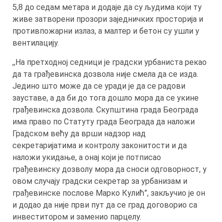
5,8 до седам метара и додаје да су људима који ту
живе затворени прозори заједничких просторија и
противпожарни излаз, а малтер и бетон су ушли у
вентилацију.
,,На претходној седници је градски урбаниста рекао
да та грађевинска дозвола није смела да се изда.
Једино што може да се уради је да се радови
зауставе, а да би до тога дошло мора да се укине
грађевинска дозвола. Скупштина града Београда
има право по Статуту града Београда да наложи
Градском већу да врши надзор над
секретаријатима и контролу законитости и да
наложи укидање, а онај који је потписао
грађевинску дозволу мора да сноси одговорност, у
овом случају градски секретар за урбанизам и
грађевинске послове Марко Кулић”, закључио је он
и додао да није први пут да се град договорио са
инвеститором и заменио парцелу.