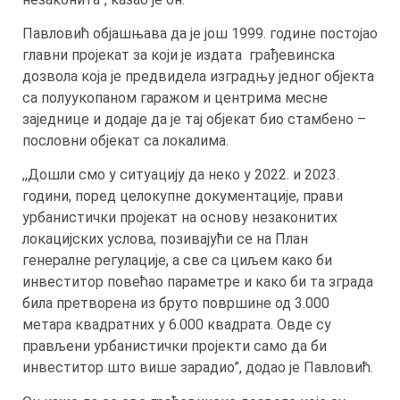
Павловић објашњава да је још 1999. године постојао
главни пројекат за који је издата грађевинска
дозвола која је предвидела изградњу једног објекта
са полуукопаном гаражом и центрима месне
заједнице и додаје да је тај објекат био стамбено –
пословни објекат са локалима.
,,Дошли смо у ситуацију да неко у 2022. и 2023.
години, поред целокупне документације, прави
урбанистички пројекат на основу незаконитих
локацијских услова, позивајући се на План
генералне регулације, а све са циљем како би
инвеститор повећао параметре и како би та зграда
била претворена из бруто површине од 3.000
метара квадратних у 6.000 квадрата. Овде су
прављени урбанистички пројекти само да би
инвеститор што више зарадио”, додао је Павловић.