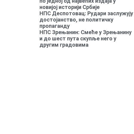
по једној од највећих издаја у
новијој историји Србије
НПС Деспотовац: Рудари заслужују
достојанство, не политичку
пропаганду
НПС Зрењанин: Смеће у Зрењанину
и до шест пута скупље него у
другим градовима