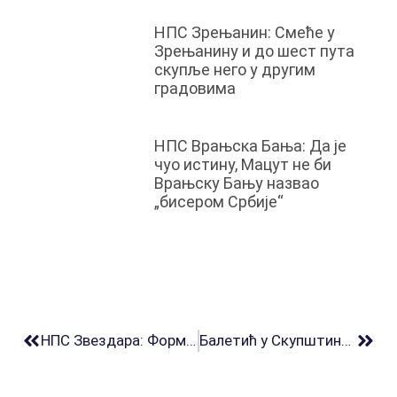
НПС Зрењанин: Смеће у
Зрењанину и до шест пута
скупље него у другим
градовима
НПС Врањска Бања: Да је
чуо истину, Мацут не би
Врањску Бању назвао
„бисером Србије“
НПС Звездара: Формиран Месни одбор Мали Мокри Луг
Балетић у Скупштини Београда: Шапићу ни буџет Њујорка не би био довољан како управља Београдом