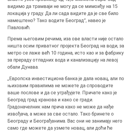
видимо да трамваји не могу да се мимоиђу на 15
локација у граду. Да ли сада видите да је све било
намештено? Тако водите Београд”, навео је
Павловић.
Према његовим речима, иза ове власти није остало
ништа осим приватног пројекта Београд на води, за
метро се лаже већ 10 година, исто као и за фабрику
за прераду отпадних вода и канализацију на левој
обали Дунава.
,,Европска инвестициона банка је дала новац, али по
њиховим правилима не можете да спроводите
ваше послове и да се уграђујете. Причате како је
Београд град кранова и како се гради.
Градоначелник нам прича како не може да нађе
извођача, а може за све остало. Тако бринете о
Београду и Београђанима. Вас они не занимају него
само где можете да узмете новац, али доћи ће