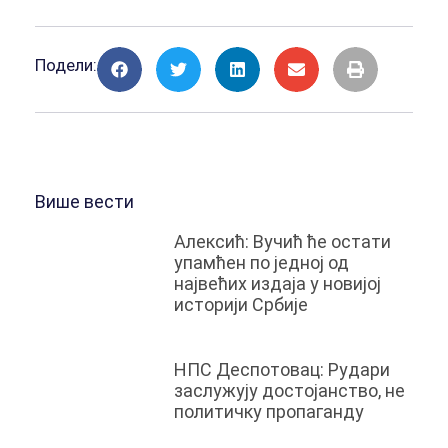
Подели:
Више вести
Алексић: Вучић ће остати
упамћен по једној од
највећих издаја у новијој
историји Србије
НПС Деспотовац: Рудари
заслужују достојанство, не
политичку пропаганду