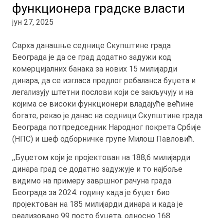
функционера градске власти
јун 27, 2025
Сврха данашње седнице Скупштине града
Београда је да се град додатно задужи код
комерцијалних банака за нових 15 милијарди
динара, да се изгласа предлог ребаланса буџета и
легализују штетни послови који се закључују и на
којима се високи функционери владајуће већине
богате, рекао је данас на седници Скупштине града
Београда потпредседник Народног покрета Србије
(НПС) и шеф одборничке групе Милош Павловић.
,,Буџетом који је пројектован на 188,6 милијарди
динара град се додатно задужује и то најбоље
видимо на примеру завршног рачуна града
Београда за 2024. годину када је буџет био
пројектован на 185 милијарди динара и када је
реализовано 99 посто буџета, односно 168