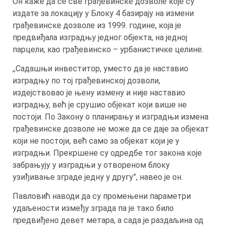
Он каже да се све грађевинске дозволе које су
издате за локацију у Блоку 4 базирају на измени
грађевинске дозволе из 1999. године, која је
предвиђала изградњу једног објекта, на једној
парцели, као грађевинско – урбанистичке целине.
,,Садашњи инвеститор, уместо да је наставио
изградњу по тој грађевинској дозволи,
издејствовао је њену измену и није наставио
изградњу, већ је срушио објекат који више не
постоји. По Закону о планирању и изградњи измена
грађевинске дозволе не може да се даје за објекат
који не постоји, већ само за објекат који је у
изградњи. Прекршене су одредбе тог закона које
забрањују у изградњи у отвореном блоку
узиђивање зграде једну у другу”, навео је он.
Павловић наводи да су промењени параметри
удаљености између зграда па је тако било
предвиђено девет метара, а сада је раздаљина од