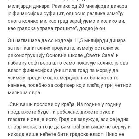
милијарди динара. Разлика од 20 милијарди динара
је финансијски суфицит, односно разлика између
онога колико ми, као град зарађујемо и колико ви,
као градска управа трошите”, додао је он.
Он наглашава да се издваја 11,5 милијарди динара
за пет капиталних пројеката, између осталих за
реконструкцију Основне школе ,,Свети Сава” и
набавку софтвера што само показује колико је ова
власт финансијски уништила град па морају да
узимају кредите од комерцијалних банака за те
намене, посебно за софтвер који плаћају три, четири
милиона евра.
,,Сви ваши послови су крађа. Из године у годину
предлажете буџет и ребаланс, дижете руке и
гласате и све је исто. Град се задужује, али се једна
ствар мења, а то је да вам грађани више не верују и
никада више нећете бити градска власт. Нико не