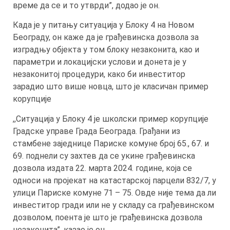
време да се и то утврди”, додао је он.
Када је у питању ситуација у Блоку 4 на Новом
Београду, он каже да је грађевинска дозвола за
изградњу објекта у том блоку незаконита, као и
параметри и локацијски услови и донета је у
незаконитој процедури, како би инвеститор
зарадио што више новца, што је класичан пример
корупције
,,Ситуација у Блоку 4 је школски пример корупције
Градске управе Града Београда. Грађани из
стамбене заједнице Париске комуне број 65., 67. и
69. поднели су захтев да се укине грађевинска
дозвола издата 22. марта 2024. године, која се
односи на пројекат на катастарској парцели 832/7, у
улици Париске комуне 71 – 75. Овде није тема да ли
инвеститор гради или не у складу са грађевинском
дозволом, поента је што је грађевинска дозвола
незаконита”, казао је он.