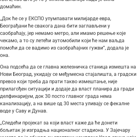
домаћин.
,,Док ће се у ЕКСПО упумпавати милијарде евра,
Београђани ће свакога дана бити заглављени у
саобраћају, јер немамо метро, али имамо решење које
чекамо, а то су летећи аутомобили који ће нам ваљда
помоћи да се вадимо из саобраћајних гужви”, додала је
она.
Она подсећа да се главна железничка станица измешта на
Нови Београд, укидају се међумесна стајалишта, а градски
превоз који треба да прати такво измештање, није
прилагођен ситуацији и додаје да власт планира да гради
делфинаријум, док 30 посто главног града нема
канализацију, а на више од 30 места уливају се фекалне
воде у Саву и Дунав.
,,Следећи пројекат за који власт каже да ће донети
бољитак је изградња националног стадиона. У Зајечару