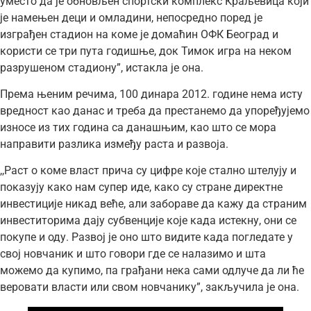
уместо да је обновљен спортски комплекс Краљевица који
је намењен деци и омладини, непосредно поред је
изграђен стадион на коме је домаћин ОФК Београд и
користи се три пута годишње, док Тимок игра на неком
разрушеном стадиону”, истакла је она.
Према њеним речима, 100 динара 2012. године нема исту
вредност као данас и треба да престанемо да упоређујемо
износе из тих година са данашњим, као што се мора
направити разлика између раста и развоја.
,,Раст о коме власт прича су цифре које стално штелују и
показују како нам супер иде, како су стране директне
инвестиције никад веће, али забораве да кажу да страним
инвеститорима дају субвенције које када истекну, они се
покупе и оду. Развој је оно што видите када погледате у
свој новчаник и што говори где се налазимо и шта
можемо да купимо, па грађани нека сами одлуче да ли ће
веровати власти или свом новчанику”, закључила је она.