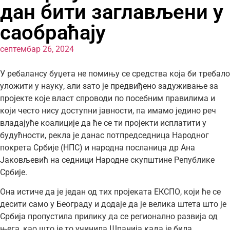
дан бити заглављени у
саобраћају
септембар 26, 2024
У ребалансу буџета не помињу се средства која би требало
уложити у науку, али зато је предвиђено задуживање за
пројекте које власт спроводи по посебним правилима и
који често нису доступни јавности, па имамо једино реч
владајуће коалиције да ће се ти пројекти исплатити у
будућности, рекла је данас потпредседница Народног
покрета Србије (НПС) и народна посланица др Ана
Јаковљевић на седници Народне скупштине Републике
Србије.
Она истиче да је један од тих пројеката ЕКСПО, који ће се
десити само у Београду и додаје да је велика штета што је
Србија пропустила прилику да се регионално развија од
њега, као што је то учинила Шпанија када је била