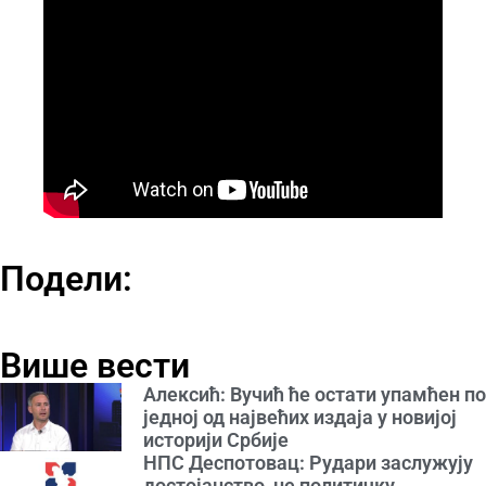
Подели:
Више вести
Алексић: Вучић ће остати упамћен по
једној од највећих издаја у новијој
историји Србије
НПС Деспотовац: Рудари заслужују
достојанство, не политичку