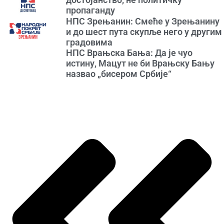
пропаганду
НПС Зрењанин: Смеће у Зрењанину
и до шест пута скупље него у другим
градовима
НПС Врањска Бања: Да је чуо
истину, Мацут не би Врањску Бању
назвао „бисером Србије“