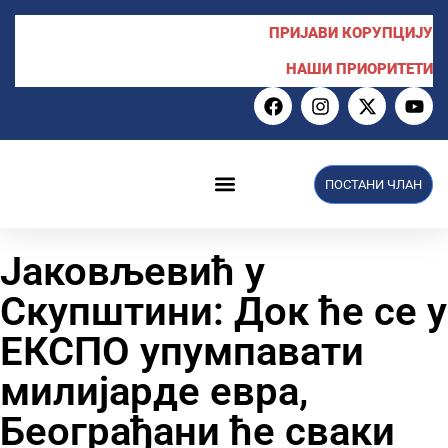
ПРИЈАВИ КОРУПЦИЈУ
НАШИ ПРИОРИТЕТИ
ПОСТАНИ ЧЛАН
НПС у Скупштини
Јаковљевић у
Скупштини: Док ће се у
ЕКСПО упумпавати
милијарде евра,
Београђани ће сваки