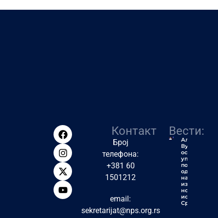
Контакт
Вести:
Алексић:
Број
Вучић ће
остати
телефона:
упамћен
+381 60
по једној
од
1501212
највећих
издаја у
новијој
историји
email:
Србије
sekretarijat@nps.org.rs