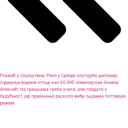
Роквић у Скупштини: Реке у Србији плутајуће депоније,
годишњи водени отпад као 65.000 олимпијских базена
Алексић: На грешкама треба учити, али гледати у
будућност, јер прављење раскола међу људима потпирује
режим