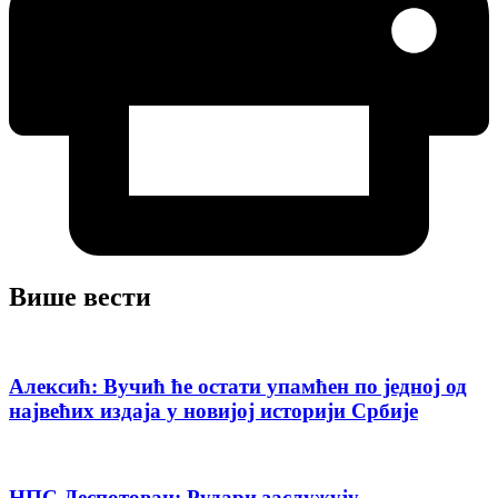
Више вести
Алексић: Вучић ће остати упамћен по једној од
највећих издаја у новијој историји Србије
НПС Деспотовац: Рудари заслужују