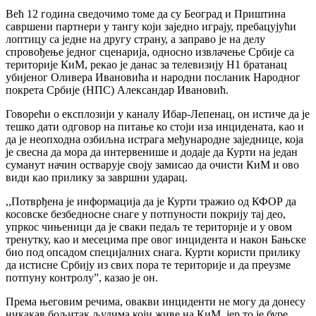
Већ 12 година сведочимо томе да су Београд и Приштина
савршени партнери у тангу који заједно играју, пребацујући
лоптицу са једне на другу страну, а заправо је на делу
спровођење једног сценарија, односно извлачење Србије са
територије КиМ, рекао је данас за телевизију Н1 братанац
убијеног Оливера Ивановића и народни посланик Народног
покрета Србије (НПС) Александар Ивановић.
Говорећи о експлозији у каналу Ибар-Лепенац, он истиче да је
тешко дати одговор на питање ко стоји иза инцидената, као и
да је неопходна озбиљна истрага међународне заједнице, која
је свесна да мора да интервенише и додаје да Курти на један
суманут начин остварује своју замисао да очисти КиМ и ово
види као прилику за завршни ударац.
,,Потврђена је информација да је Курти тражио од КФОР да
косовске безбедносне снаге у потпуности покрију тај део,
упркос чињеници да је сваки педаљ те територије и у овом
тренутку, као и месецима пре овог инцидента и након Бањске
био под опсадом специјалних снага. Курти користи прилику
да истисне Србију из свих пора те територије и да преузме
потпуну контролу”, казао је он.
Према његовим речима, овакви инциденти не могу да донесу
никакав бољитак људима који живе на КиМ, јер то је буре