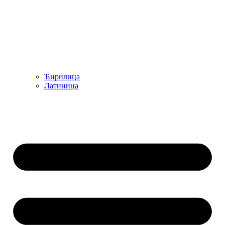
Ћирилица
Латиница