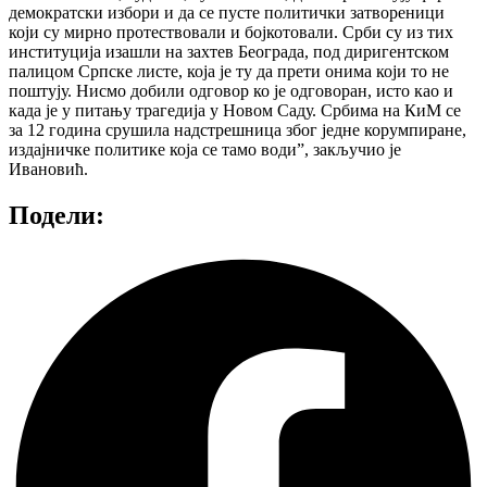
демократски избори и да се пусте политички затвореници
који су мирно протествовали и бојкотовали. Срби су из тих
институција изашли на захтев Београда, под диригентском
палицом Српске листе, која је ту да прети онима који то не
поштују. Нисмо добили одговор ко је одговоран, исто као и
када је у питању трагедија у Новом Саду. Србима на КиМ се
за 12 година срушила надстрешница због једне корумпиране,
издајничке политике која се тамо води”, закључио је
Ивановић.
Подели: