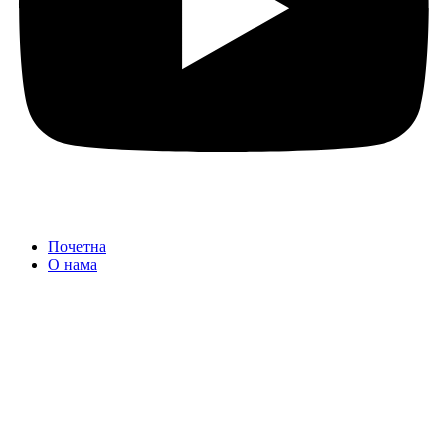
Почетна
О нама