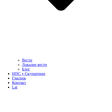
Вести
Локалне вести
Блог
НПС у Скупштини
Гласник
Контакт
Lat