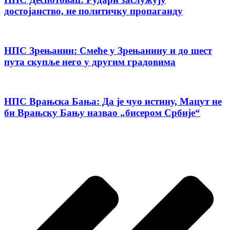
достојанство, не политичку пропаганду
НПС Зрењанин: Смеће у Зрењанину и до шест
пута скупље него у другим градовима
НПС Врањска Бања: Да је чуо истину, Мацут не
би Врањску Бању назвао „бисером Србије“