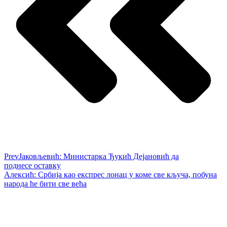
Prev
Јаковљевић: Министарка Ђукић Дејановић да
поднесе оставку
Алексић: Србија као експрес лонац у коме све кључа, побуна
народа ће бити све већа