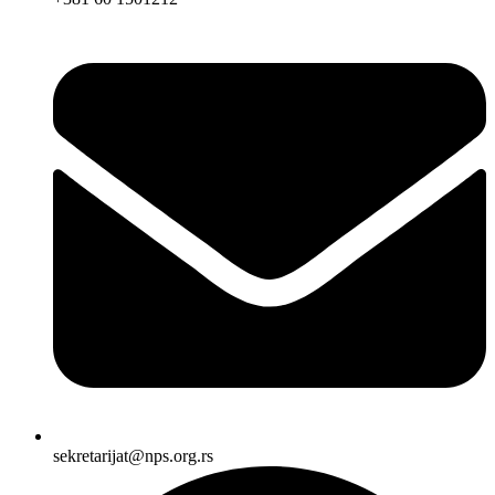
sekretarijat@nps.org.rs