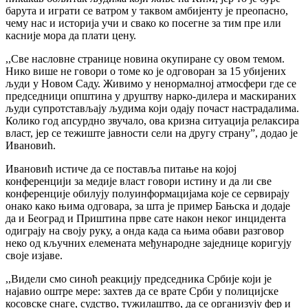
барута и играти се ватром у таквом амбијенту је преопасно,
чему нас и историја учи и свако ко посегне за тим пре или
касније мора да плати цену.
,,Све насловне странице новина окупиране су овом темом.
Нико више не говори о томе ко је одговоран за 15 убијених
људи у Новом Саду. Живимо у ненормалној атмосфери где се
председници општина у друштву нарко-дилера и маскираних
људи супротстављају људима који одају почаст настрадалима.
Колико год апсурдно звучало, ова кризна ситуација релаксира
власт, јер се тежиште јавности сели на другу страну”, додао је
Ивановић.
Ивановић истиче да се поставља питање на којој
конференцији за медије власт говори истину и да ли све
конференције обилују полуинформацијама које се сервирају
онако како њима одговара, за шта је пример Бањска и додаје
да и Београд и Приштина прве сате након неког инцидента
одиграју на своју руку, а онда када са њима обави разговор
неко од кључних елемената међународне заједнице коригују
своје изјаве.
,,Видели смо синоћ реакцију председника Србије који је
најавио оштре мере: захтев да се врате Срби у полицијске
косовске снаге, судство, тужилаштво, да се организују фер и