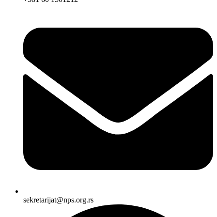
sekretarijat@nps.org.rs