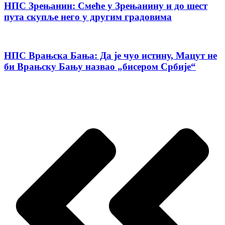
НПС Зрењанин: Смеће у Зрењанину и до шест
пута скупље него у другим градовима
НПС Врањска Бања: Да је чуо истину, Мацут не
би Врањску Бању назвао „бисером Србије“