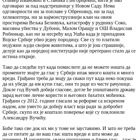
Оливер Ивановић и Станика Глигоријевић, нити је ико
одговарао за пад надстрешнице у Новом Саду. Нема
одговорности ни за поплаве у Обреновцу, ни за пад
хеликоптера, ни за најмонструознији клан на овим
просторима Вељка Беливука, катастрофу у руднику Соко,
масовна убиства у Дубони, Малом Орашју и ОШ Владислав
Рибникар, као ни за несрећу код Ушћа када је припадник
Војске Србије убио једну породицу. Све су то платили
недужни људи својим животима, а што је још страшније,
делује као да ниједној институцији није претерано стало да се
истина открије.
Тако да следећи пут када помислите да не можете ништа да
промените знајте да глас у Србији ипак много кошта и много
вреди. Грађани треба да знају да сваки пут када неко покуша
да их убеди да им купи глас, они то раде из чисте рачунице.
Докле год Вучић добија гласове, дотле ће уништавати државу
зарад његове личне користи и његових бахатих моћника.
Грађани су 2012. године гласали за реформе са искреном
надом, али уместо да добију власт која ради за добробит
Србије, скупо их је коштало поверење које су поклонили
Александру Вучићу.
Биће тако све док их ми у томе не зауставимо. И зато не треба
да се питате да ли ваш глас ишта вреди и шта може да
промени. И запамтите, сваки пропуштен и бачен глас – глас је