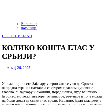
Ћирилица
Латиница
ПОСТАНИ ЧЛАН
КОЛИКО КОШТА ГЛАС У
СРБИЈИ?
мај 26, 2025
У недавној посети Зајечару уверио сам се у то да Српска
напредна странка наставља са старом праксом куповине
гласова. У Зајечару и околини, поред новца, нуде вештачко
ђубриво, мотокултиваторе, телевизоре, рачунаре и то је можда
најбољи доказ да сваки глас вреди. Наравно, један глас делује
сувише мало у односу на милионе гласова, али да ваш глас не