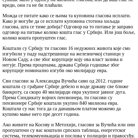
вреди, они га не би плаћали.
Можда се питате како се њима та куповина гласова исплати.
Како је могуће да се исплати куповина стотина хиљада
гласова, шта се тиме добија? Одговор на то питање је заправо
одговор на питање колико кошта глас у Србији. Или још боље,
колико кошта пропуштен глас.
Коштали су Србију ти гласови 16 недужних живота које смо
изгубили у паду надстрешнице на железничкој станици у
Новом Саду, а све због корупције коју ова власт залива и
негује. Према проценама, држава Србија годишње због
корупције номинално изгуби око милијарду евра.
Сви гласови за Александра Вучића само од 2012. године
коштали су грађане Србије дебело и воде државу све ближе
банкроту, са скоро 40 милијарди евра укупног јавног дуга.
Према Синдикату војних пензионера, ти гласови су
пензионере Србије коштали укупно 840 милиона евра.
Коштали су нас тога да са данашњом платом можемо да
купимо мање него пре десет година.
Ако живите на Косову и Метохији, гласови за Вучића или они
пропуштени су вас коштали српских таблица, енергетског
система, телекомуникација и послова у полицији и правосуђу.