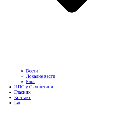
Вести
Локалне вести
Блог
НПС у Скупштини
Гласник
Контакт
Lat