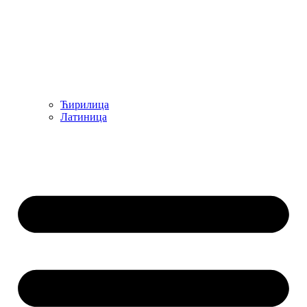
Ћирилица
Латиница