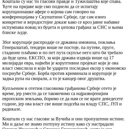
Коштали су нас ти гласови правде и Тужилаштва које спава.
Ћуте на пријаве које смо поднели да се испитају
корупционашке афере о којима сам говорио на
конференцијама у Скупштини Србије, где сам изнео
конкретне и веродостојне доказе како се кроз јавне набавке
испумпава новац из буџета и џепова грађана за СНС и њима
блиске људе.
Због корупције распродаје се државна имовина, поклања
Генералштаб, тендери више не постоје, па путеве, пруге,
стадионе плаћамо и по пет пута скупље него што би требало
да буде цена. ЕКСПО, за који држава издваја више од 17
милијарди евра, највећи је коруптивни пројекат који је ова
власт смислила и који ће ударити последњи ексер у економско
посрнуће Србије. Борба против криминала и корупције је
задња рупа на свирали, а то је канцер овог друштва.
Купљеним и отетим гласовима грађанима Србије отето је
време, јер уместо да се такмичимо са најразвијенијим
европским земљама, боримо се да нам се не врате деведесете
године, јер ова власт све више подсећа на владу СПС, ЈУЛ и
радикале.
Коштали су нас гласови за Вучића и они пропуштени истине.
Ми и даље не знамо потпуну истину како су настрадали