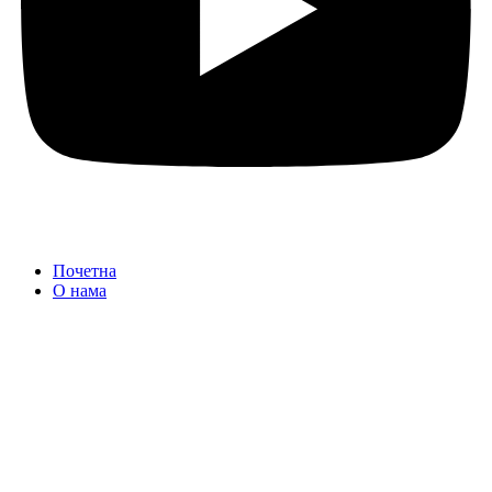
Почетна
О нама