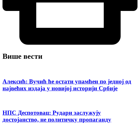
Више вести
Алексић: Вучић ће остати упамћен по једној од
највећих издаја у новијој историји Србије
НПС Деспотовац: Рудари заслужују
достојанство, не политичку пропаганду