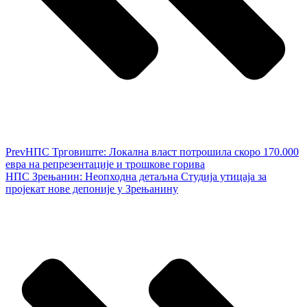
Prev
НПС Трговиште: Локална власт потрошила скоро 170.000
евра на репрезентације и трошкове горива
НПС Зрењанин: Неопходна детаљна Студија утицаја за
пројекат нове депоније у Зрењанину