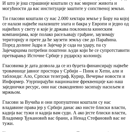
И што је још страшније коштали су вас мирног живота и
могућности да вас институције заштите у сопственој земљи.
Ти гласови коштали су нас 2.000 хектара земље у Бору на којој
се налази највеће налазиште злата и бакра у Европи и једно од
највећих у свету и које је држава поклонила кинеским
компанијама, које полако расељавају грађане, заузимају
територију и прете да ће заузети земљу све до Параћина.
Поред долине Јадра и Зајечар је сада на удару, па су
Зајечарцима потребни поштени људи који ће се супротставити
претварању Источне Србије у рударску колонију.
Гласовима је дата дозвола да се из буџета финансирају највеће
тровачнице јавног простора у Србији – Пинк и Хепи, али и
таблоиди: Ало, Српски телеграф, Курир, Вечерње новости и
Информер. Узурпирајући националне фреквенције као наш
заједнички ресурс, они нас свакодневно засипају насиљем и
мржњом.
Гласови за Вучића и они пропуштени коштали су нас
владавине права јер у Србији данас ако нисте блиски власти,
кадија вас тужи и кадија вам суди. А ако јесте блиски власти,
Владимир Ђукановић вас брани, а Ненад Стефановић вас не
тужи.