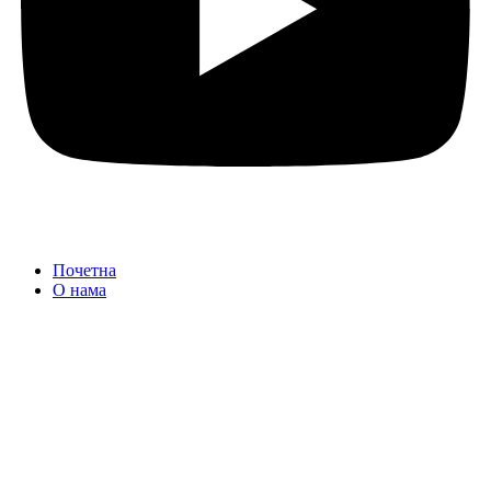
Почетна
О нама