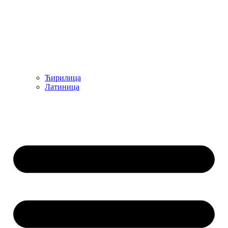
Ћирилица
Латиница