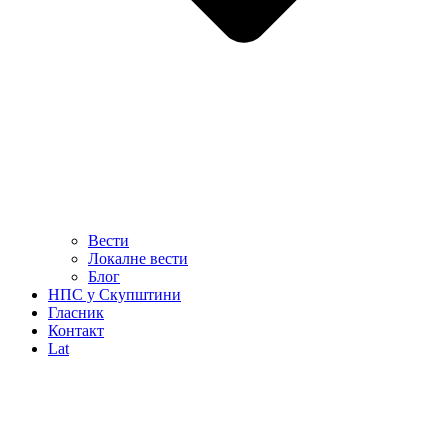
Вести
Локалне вести
Блог
НПС у Скупштини
Гласник
Контакт
Lat