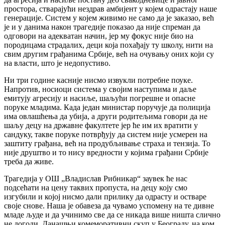
простора, стварајући нездрав амбијент у којем одрастају наше
генерације. Систем у којем живимо не само да је заказао, већ
је и у данима након трагедије показао да није спреман да
одговори на адекватан начин, јер му фокус није био на
породицама страдалих, деци која похађају ту школу, нити на
свим другим грађанима Србије, већ на очувању оних који су
на власти, што је недопустиво.
Ни три године касније нисмо извукли потребне поуке.
Напротив, носиоци система у својим наступима и даље
емитују агресију и насиље, шаљући погрешне и опасне
поруке младима. Када један министар поручује да полиција
има овлашћења да убија, а други родитељима говори да не
шаљу децу на државне факултете јер ће им их вратити у
сандуку, такве поруке потврђују да систем није усмерен на
заштиту грађана, већ на продубљивање страха и тензија. То
није друштво и то нису вредности у којима грађани Србије
треба да живе.
Трагедија у ОШ „Владислав Рибникар“ заувек ће нас
подсећати на цену таквих пропуста, на децу коју смо
изгубили и којој нисмо дали прилику да одрасту и остваре
своје снове. Наша је обавеза да чувамо успомену на те дивне
младе људе и да учинимо све да се никада више ништа слично
не догоди. Данашњи комеморативни скуп у Београду, на ком