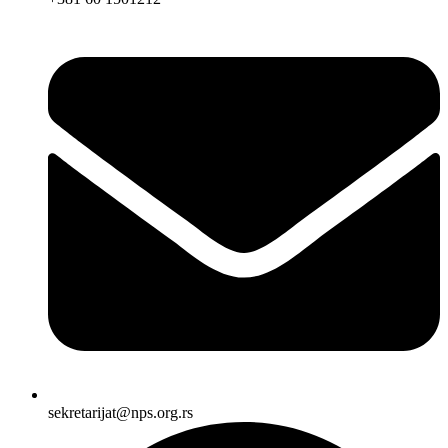
sekretarijat@nps.org.rs