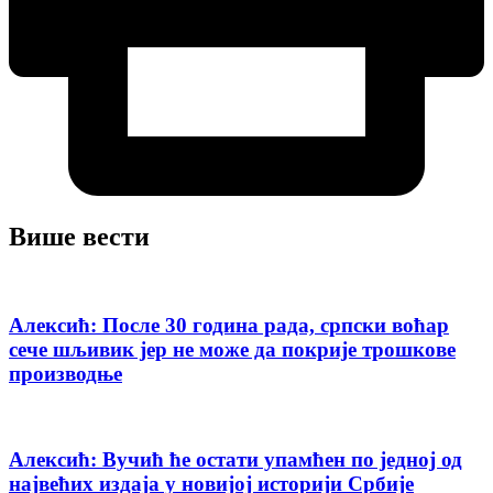
Више вести
Алексић: После 30 година рада, српски воћар
сече шљивик јер не може да покрије трошкове
производњe
Алексић: Вучић ће остати упамћен по једној од
највећих издаја у новијој историји Србије