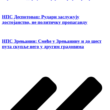
НПС Деспотовац: Рудари заслужују
достојанство, не политичку пропаганду
НПС Зрењанин: Смеће у Зрењанину и до шест
пута скупље него у другим градовима