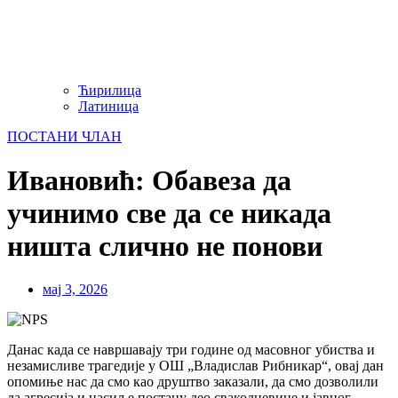
Ћирилица
Латиница
ПОСТАНИ ЧЛАН
Ивановић: Обавеза да
учинимо све да се никада
ништа слично не понови
мај 3, 2026
Данас када се навршавају три године од масовног убиства и
незамисливе трагедије у ОШ „Владислав Рибникар“, овај дан
опомиње нас да смо као друштво заказали, да смо дозволили
да агресија и насиље постану део свакодневице и јавног