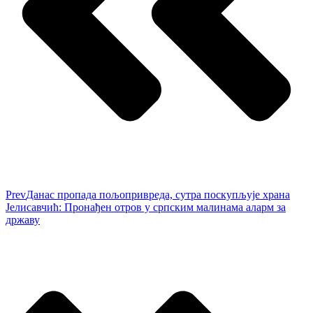
Prev
Данас пропада пољопривреда, сутра поскупљује храна
Јелисавчић: Пронађен отров у српским малинама аларм за
државу