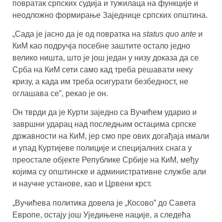
повратак српских судија и тужилаца на функције и
неодложно формирање Заједнице српских општина.
„Сада је јасно да је од повратка на
status quo ante
и
КиМ као подручја посебне заштите остало једно
велико ништа, што је још један у низу доказа да се
Срба на КиМ сети само кад треба решавати неку
кризу, а када им треба осигурати безбедност, не
оглашава се”, рекао је он.
Он тврди да је Курти заједно са Вучићем ударио и
завршни ударац над последњим остацима српске
државности на КиМ, јер смо пре ових догађаја имали
и упад Куртијеве полиције и специјалних снага у
преостале објекте Републике Србије на КиМ, међу
којима су општинске и административне службе али
и научне установе, као и Црвени крст.
„Вучићева политика довела је „Косово” до Савета
Европе, остају још Уједињене нације, а следећа