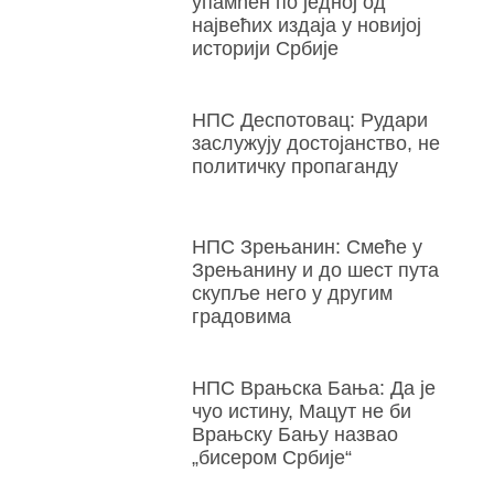
упамћен по једној од
највећих издаја у новијој
историји Србије
НПС Деспотовац: Рудари
заслужују достојанство, не
политичку пропаганду
НПС Зрењанин: Смеће у
Зрењанину и до шест пута
скупље него у другим
градовима
НПС Врањска Бања: Да је
чуо истину, Мацут не би
Врањску Бању назвао
„бисером Србије“