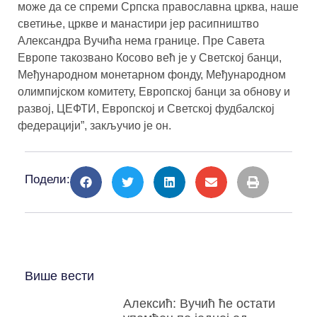
може да се спреми Српска православна црква, наше
светиње, цркве и манастири јер расипништво
Александра Вучића нема границе. Пре Савета
Европе такозвано Косово већ је у Светској банци,
Међународном монетарном фонду, Међународном
олимпијском комитету, Европској банци за обнову и
развој, ЦЕФТИ, Европској и Светској фудбалској
федерацији”, закључио је он.
Подели:
Више вести
Алексић: Вучић ће остати