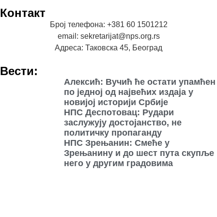
Контакт
Број телефона: +381 60 1501212
email: sekretarijat@nps.org.rs
Адреса: Таковска 45, Београд
Вести:
Алексић: Вучић ће остати упамћен
по једној од највећих издаја у
новијој историји Србије
НПС Деспотовац: Рудари
заслужују достојанство, не
политичку пропаганду
НПС Зрењанин: Смеће у
Зрењанину и до шест пута скупље
него у другим градовима