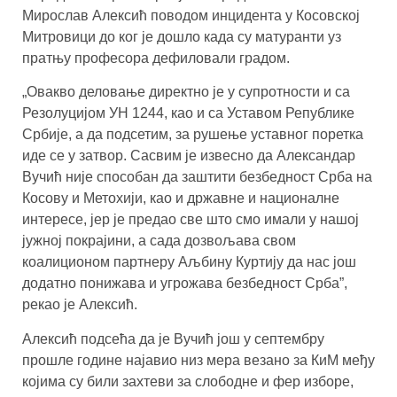
Мирослав Алексић поводом инцидента у Косовској
Митровици до ког је дошло када су матуранти уз
пратњу професора дефиловали градом.
„Овакво деловање директно је у супротности и са
Резолуцијом УН 1244, као и са Уставом Републике
Србије, а да подсетим, за рушење уставног поретка
иде се у затвор. Сасвим је извесно да Александар
Вучић није способан да заштити безбедност Срба на
Косову и Метохији, као и државне и националне
интересе, јер је предао све што смо имали у нашој
јужној покрајини, а сада дозвољава свом
коалиционом партнеру Аљбину Куртију да нас још
додатно понижава и угрожава безбедност Срба”,
рекао је Алексић.
Алексић подсећа да је Вучић још у септембру
прошле године најавио низ мера везано за КиМ међу
којима су били захтеви за слободне и фер изборе,