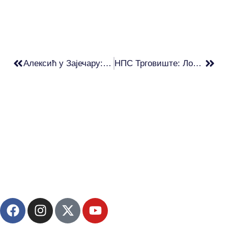
Алексић у Зајечару: Један глас вреди много више од пакета хране и џака вештачког ђубрива
НПС Трговиште: Локална власт потрошила скоро 170.000 евра на репрезентације и трошкове горива