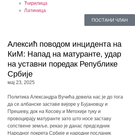
Ћирилица
Латиница
ПОСТАНИ ЧЛАН
Алексић поводом инцидента на
КиМ: Напад на матуранте, удар
на уставни поредак Републике
Србије
мај 23, 2025
Политика Александра Вучића довела нас је до тога
да се албанске заставе вијоре у Бујановцу и
Прешеву, док на Косову и Метохији туку и
провоцирају матуранте зато што носе заставу
сопствене земље, рекао је данас председник
Народног покрета Србије и народни посланик