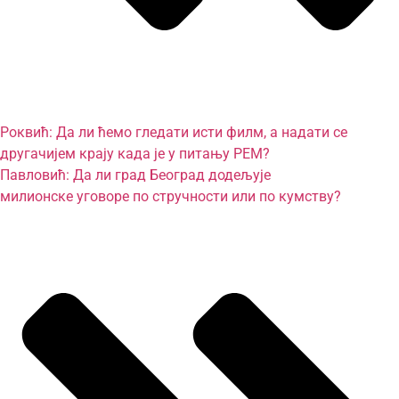
Роквић: Да ли ћемо гледати исти филм, а надати се
другачијем крају када је у питању РЕМ?
Павловић: Да ли град Београд додељује
милионске уговоре по стручности или по кумству?