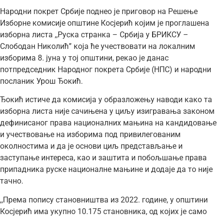
Народни покрет Србије поднео је приговор на Решење
Изборне комисије општине Косјерић којим је проглашена
изборна листа ,,Руска странка – Србија у БРИКСУ –
Слободан Николић” која ће учествовати на локалним
изборима 8. јуна у тој општини, рекао је данас
потпредседник Народног покрета Србије (НПС) и народни
посланик Урош Ђокић.
Ђокић истиче да комисија у образложењу наводи како та
изборна листа није сачињена у циљу изигравања законом
дефинисаног права националних мањина на кандидовање
и учествовање на изборима под привилегованим
околностима и да је основи циљ представљање и
заступање интереса, као и заштита и побољшање права
припадника руске националне мањине и додаје да то није
тачно.
,,Према попису становништва из 2022. године, у општини
Косјерић има укупно 10.175 становника, од којих је само