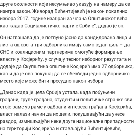
друге околности које несумњиво указују на намеру да се
изигра закон. Живорад Вићентијевић је након локалних
избора 2017. године изабран за члана Општинског већа
као кадар Социјалистичке партије Србије”, додао је он.
Он наглашава да је потпуно јасно да кандидована лица и
листа од свега три одборника имају само један циљ – да
СНС и коалиционим партнерима омогуће формирање
власти у Косјерићу, у случају тесног изборног резултата и
додаје да Скупштина општине Косјерић има 27 одборника,
као и да је ово покушај да се обезбеди једно одборничко
место које може бити пресудно након избора.
,,Данас када је цела Србија устала, када побуњени
грађани, групе грађана, студенти и политичке странке сви
стоје раме уз раме у одбрани интереса грађана Косјерића,
власт налази начин да их дели, покушавајући да унесе
раздор, измишљајући неке друге националне припадности
на територији Косјерића и стављајући Вићентијевиће,