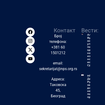
Контакт
Вести:
Алексић:
Број
Вучић ће
остати
телефона:
упамћен
+381 60
по једној
од
1501212
највећих
издаја у
новијој
историји
email:
Србије
sekretarijat@nps.org.rs
НПС
Адреса:
Деспотовац:
Рудари
Таковска
заслужују
достојанство
45,
не
политичку
Београд
пропаганду