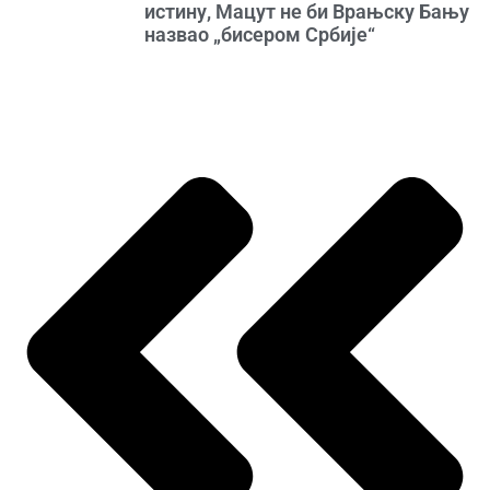
истину, Мацут не би Врањску Бању
назвао „бисером Србије“