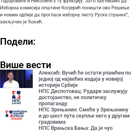
Тодоровиће и Николиће у ту функцију. Зато захтевамо да
Изборна комисија општине Косјерић поништи ово Решење
и новим одбије да прогласи изборну листу Руске странке”,
закључио је Ђокић.
Подели:
Више вести
Алексић: Вучић ће остати упамћен по
једној од највећих издаја у новијој
историји Србије
НПС Деспотовац: Рудари заслужују
достојанство, не политичку
пропаганду
НПС Зрењанин: Смеће у Зрењанину
и до шест пута скупље него у другим
градовима
НПС Врањска Бања: Да је чуо