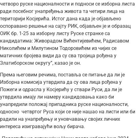
четворо руске националности и подноси се изборна листа
ради посебног унапређења живота та четири лица на
територији Косјерића. Истог дана када је објављено
оспоравано решење на сајту РИК, објављен је и образац
ОИК бр. 1-25 за изборну листу Руске странке са
кандидатима: Живорадом Вићентијевићем, Радисавом
Николићем и Милутином Тодоровићем из чијих се
матичних бројева види да су сва тројица рођена у
Златиборском округу”, казао је он.
Према његовим речима, поставља се питање да ли је
Изборна комисија утврдила да су ова лица рођена у
Пожеги и одрасла у Косјерићу у ствари Руси, да ли је
утврдила имају ли намеру кандидовања како би
унапредили положај припадника руске националности,
односно четвртог Руса који се није нашао на листи или би
радили на унапређењу и уновчавању својих личних
интереса изигравајући вољу бирача.