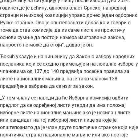
,,Подсетићу на ситуацију у Нишу после избора јуна 2024.
године где је већину, односно власт Српској напредној
странци и њиховој коалицији управо донео један одборник
Руске странке. Ово је општепознати доказ који говори о
томе да став комисије, да из саме листе не проистичу
основи сумње да постоји намера изигравања закона,
напросто не може да стоји”, додао је он.
Ђокић указује и на чињеницу да Закон о избору народних
посланика који се сходно примењује и на локалне изборе, у
члановима од 137 до 140 предвиђа посебна правила за
листе националних мањина, па је тако чланом 138.
предвиђена забрана да се изигра закон.
,,У том члану се наводи да ће Изборна комисија одбити
предлог да се одређеној листи утврди да има положај
изборне листе националне мањине ако је носилац листе
или кандидат на тој изборној листи лице за које је
општепознато да је члан друге политичке странке која није
политичка страна националне мањине или ако постоје