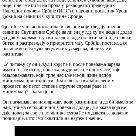
није и не сме бити на продају, рекао је потпредседник
Народног покрета Србије (НПС) и народни посланик Урош
Ђокић на седници Скупштине Србије.
Ђокић је упитао посланике и све оне који гледају пренос
седнице Скупштине Србије да ли знају где су им деца и додао
да док у парламенту сви заједно воде политичке и идеолошке
битке и расправљају о приоритетима у Србији, поставља се
питање ко нам чува децу, ко их усмерава, обликује и
васпитава.
,,У питању су они људи који ће и после повећања зарада
имати плате испод просека, људи које не поштујете, које
омаловажавате, који трпе насиље и који живе испод
минимума пристојности. Знате ли да сви запослени у
просвети до петог степена стручне спреме раде за
минималац?”, казао је он.
Он наглашава да нам државу воде расипници, а да би имало за
њих, узима се од обичног човека и додаје да држава која не
даје новац за своје наставнике сутра ће их давати за додатне
полицајце, што смо схватили на најтежи начин.