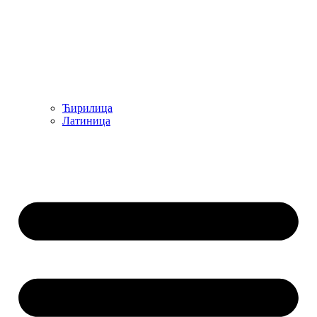
Ћирилица
Латиница