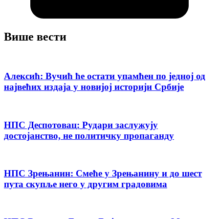
Више вести
Алексић: Вучић ће остати упамћен по једној од
највећих издаја у новијој историји Србије
НПС Деспотовац: Рудари заслужују
достојанство, не политичку пропаганду
НПС Зрењанин: Смеће у Зрењанину и до шест
пута скупље него у другим градовима