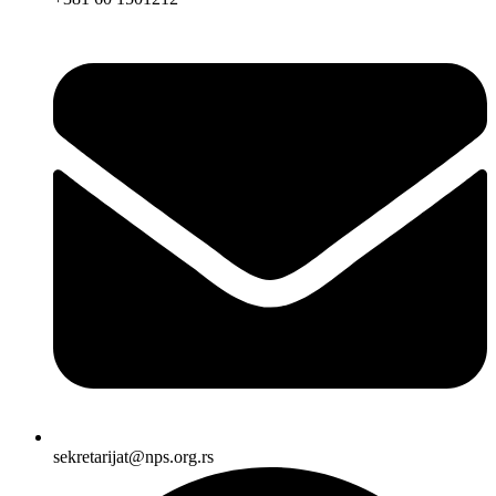
sekretarijat@nps.org.rs