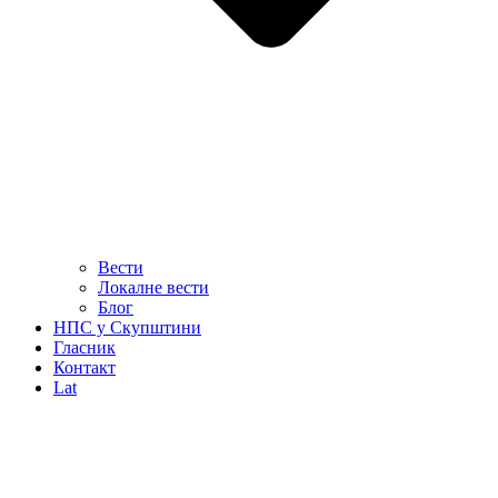
Вести
Локалне вести
Блог
НПС у Скупштини
Гласник
Контакт
Lat