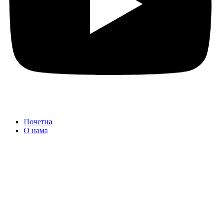
Почетна
О нама