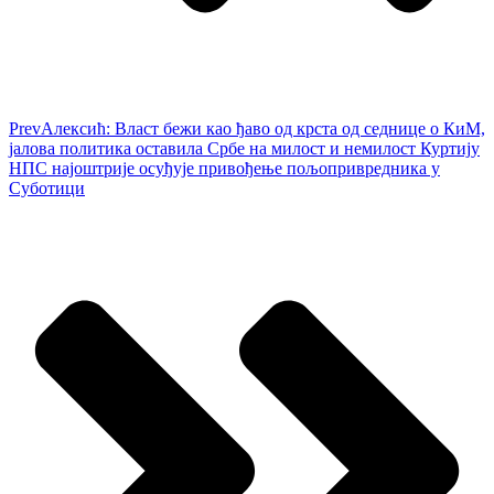
Prev
Алексић: Власт бежи као ђаво од крста од седнице о КиМ,
јалова политика оставила Србе на милост и немилост Куртију
НПС најоштрије осуђује привођење пољопривредника у
Суботици