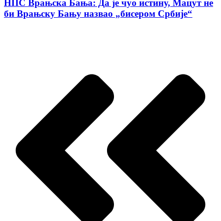
НПС Врањска Бања: Да је чуо истину, Мацут не
би Врањску Бању назвао „бисером Србије“