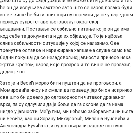
,,Ово што су до сада урадили не може бити довољно и тек
ће он да испуњава захтеве зато што се народ полако буди
и све више ће бити оних који су спремни да се у наредном
периоду супротставе његовој аутократској
владавини. Поставља се озбиљно питање ко је он да има
код себе та документа и да их објављује. То је најбоља
слика озбиљности ситуације у којој се налазимо. Ове
тренутне оставке и изрежирана хапшења служе само као
бедни покушај да се незадовољној јавности принесе нека
жртва. Срећом, народ их је прозрео и то више не пролази”,
додао је он.
Зато је и Весић морао бити пуштен да не проговори, а
Момировића нису ни смели да приведу, јер би он испричао
све што би довело до одговорности читавог државног
врха, па су одлучили да је боље да га склоне да га нема
нигде у јавности. Међутим, ми нећемо заборавити ни њега
ни Весића, као ни Зорану Михајловић, Милоша Вучевића и
Александра Вучића који су договарали радове потпуно
нетранспарентно.