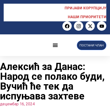
ПРИЈАВИ КОРУПЦИЈУ
НАШИ ПРИОРИТЕТИ
ПОСТАНИ ЧЛАН
НПС у Скупштини
Алексић за Данас:
Народ се полако буди,
Вучић ће тек да
испуњава захтеве
децембар 16, 2024