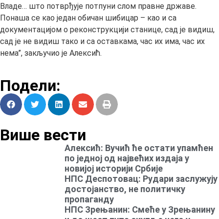
Владе… што потврђује потпуни слом правне државе.
Понаша се као један обичан шибицар – као и са
документацијом о реконструкцији станице, сад је видиш,
сад је не видиш тако и са оставкама, час их има, час их
нема”, закључио је Алексић.
Подели:
Више вести
Алексић: Вучић ће остати упамћен
по једној од највећих издаја у
новијој историји Србије
НПС Деспотовац: Рудари заслужују
достојанство, не политичку
пропаганду
НПС Зрењанин: Смеће у Зрењанину