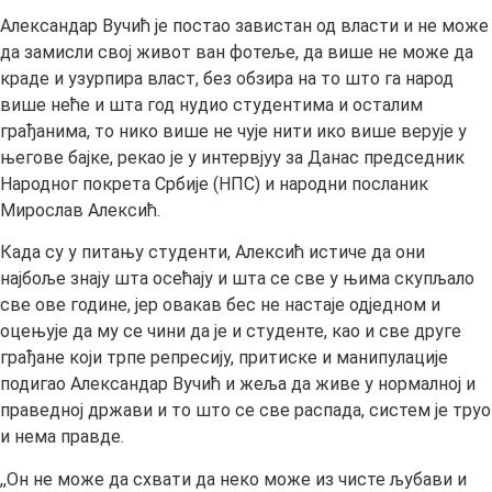
Александар Вучић је постао завистан од власти и не може
да замисли свој живот ван фотеље, да више не може да
краде и узурпира власт, без обзира на то што га народ
више неће и шта год нудио студентима и осталим
грађанима, то нико више не чује нити ико више верује у
његове бајке, рекао је у интервјуу за Данас председник
Народног покрета Србије (НПС) и народни посланик
Мирослав Алексић.
Када су у питању студенти, Алексић истиче да они
најбоље знају шта осећају и шта се све у њима скупљало
све ове године, јер овакав бес не настаје од‌једном и
оцењује да му се чини да је и студенте, као и све друге
грађане који трпе репресију, притиске и манипулације
подигао Александар Вучић и жеља да живе у нормалној и
праведној држави и то што се све распада, систем је труо
и нема правде.
,,Он не може да схвати да неко може из чисте љубави и