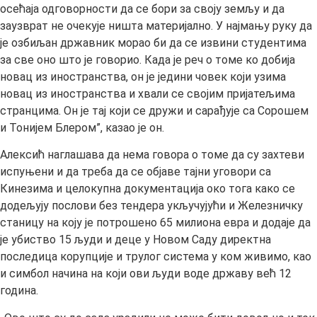
осећаја одговорности да се бори за своју земљу и да
заузврат не очекује ништа материјално. У најмању руку да
је озбиљан државник морао би да се извини студентима
за све оно што је говорио. Када је реч о томе ко добија
новац из иностранства, он је једини човек који узима
новац из иностранства и хвали се својим пријатељима
странцима. Он је тај који се дружи и сарађује са Сорошем
и Тонијем Блером”, казао је он.
Алексић наглашава да нема говора о томе да су захтеви
испуњени и да треба да се објаве тајни уговори са
Кинезима и целокупна документација око тога како се
додељују послови без тендера укључујући и Железничку
станицу на коју је потрошено 65 милиона евра и додаје да
је убиство 15 људи и деце у Новом Саду директна
последица корупције и трулог система у ком живимо, као
и симбол начина на који ови људи воде државу већ 12
година.