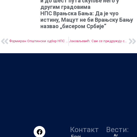
и до шест пута скупље него у
другим градовима
НПС Врањска Бања: Да је чуо
истину, Мацут не би Врањску Бању
назвао „бисером Србије“
Формиран Општински одбор НПС Нови Београд
Јаковљевић: Сви се придружују студентима, ненормално је да Одбор за образовање нема став по том питању
Контакт
Вести:
Алексић:
Број