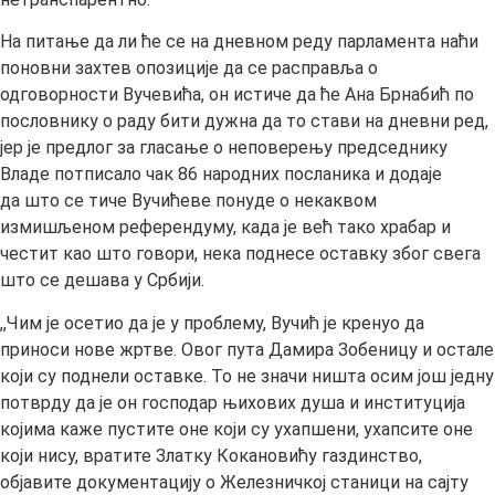
На питање да ли ће се на дневном реду парламента наћи
поновни захтев опозиције да се расправља о
одговорности Вучевића, он истиче да ће Ана Брнабић по
пословнику о раду бити дужна да то стави на дневни ред,
јер је предлог за гласање о неповерењу председнику
Владе потписало чак 86 народних посланика и додаје
да што се тиче Вучићеве понуде о некаквом
измишљеном референдуму, када је већ тако храбар и
честит као што говори, нека поднесе оставку због свега
што се дешава у Србији.
,,Чим је осетио да је у проблему, Вучић је кренуо да
приноси нове жртве. Овог пута Дамира Зобеницу и остале
који су поднели оставке. То не значи ништа осим још једну
потврду да је он господар њихових душа и институција
којима каже пустите оне који су ухапшени, ухапсите оне
који нису, вратите Златку Кокановићу газдинство,
објавите документацију о Железничкој станици на сајту