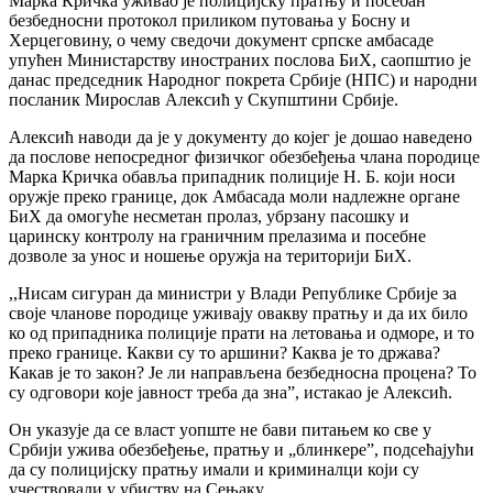
Марка Кричка уживао је полицијску пратњу и посебан
безбедносни протокол приликом путовања у Босну и
Херцеговину, о чему сведочи документ српске амбасаде
упућен Министарству иностраних послова БиХ, саопштио је
данас председник Народног покрета Србије (НПС) и народни
посланик Мирослав Алексић у Скупштини Србије.
Алексић наводи да је у документу до којег је дошао наведено
да послове непосредног физичког обезбеђења члана породице
Марка Кричка обавља припадник полиције Н. Б. који носи
оружје преко границе, док Амбасада моли надлежне органе
БиХ да омогуће несметан пролаз, убрзану пасошку и
царинску контролу на граничним прелазима и посебне
дозволе за унос и ношење оружја на територији БиХ.
,,Нисам сигуран да министри у Влади Републике Србије за
своје чланове породице уживају овакву пратњу и да их било
ко од припадника полиције прати на летовања и одморе, и то
преко границе. Какви су то аршини? Каква је то држава?
Какав је то закон? Је ли направљена безбедносна процена? То
су одговори које јавност треба да зна”, истакао је Алексић.
Он указује да се власт уопште не бави питањем ко све у
Србији ужива обезбеђење, пратњу и „блинкере”, подсећајући
да су полицијску пратњу имали и криминалци који су
учествовали у убиству на Сењаку.