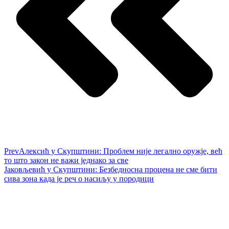
Prev
Алексић у Скупштини: Проблем није легално оружје, већ
то што закон не важи једнако за све
Јаковљевић у Скупштини: Безбедносна процена не сме бити
сива зона када је реч о насиљу у породици