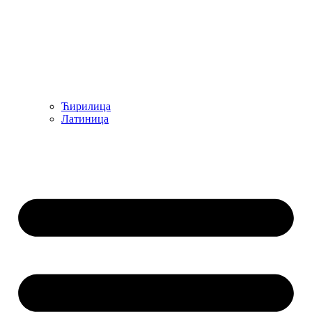
Ћирилица
Латиница