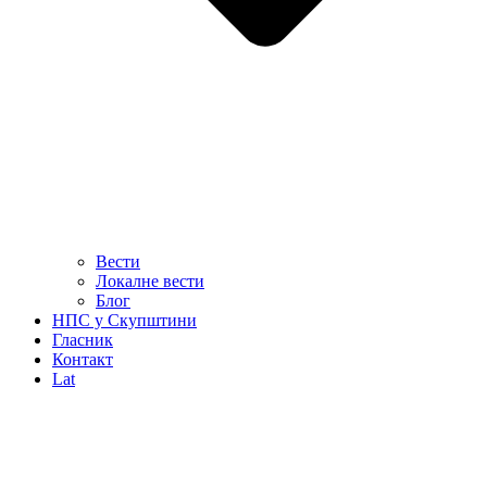
Вести
Локалне вести
Блог
НПС у Скупштини
Гласник
Контакт
Lat