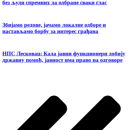
без људи спремних да одбране сваки глас
Збијамо редове, јачамо локалне одборе и
настављамо борбу за интерес грађана
НПС Лесковац: Када јавни функционери добију
државну помоћ, јавност има право на одговоре