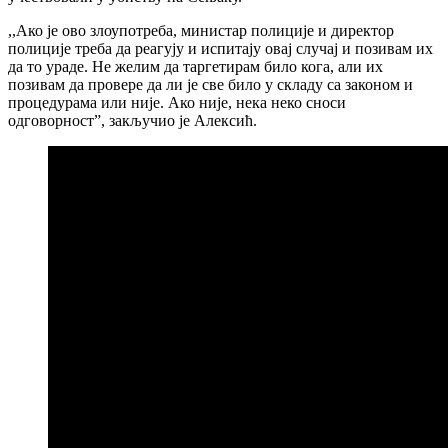
,,Ако је ово злоупотреба, министар полиције и директор
полиције треба да реагују и испитају овај случај и позивам их
да то ураде. Не желим да таргетирам било кога, али их
позивам да провере да ли је све било у складу са законом и
процедурама или није. Ако није, нека неко сноси
одговорност”, закључио је Алексић.