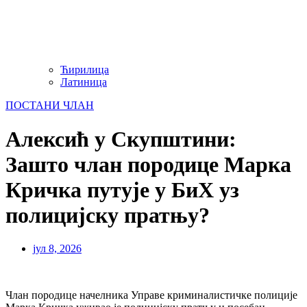
Ћирилица
Латиница
ПОСТАНИ ЧЛАН
Алексић у Скупштини:
Зашто члан породице Марка
Кричка путује у БиХ уз
полицијску пратњу?
јул 8, 2026
Члан породице начелника Управе криминалистичке полиције