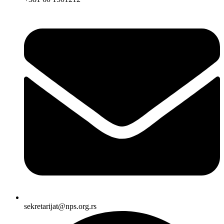
sekretarijat@nps.org.rs