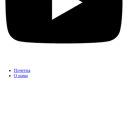
Почетна
О нама