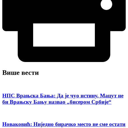
Више вести
НПС Врањска Бања: Да је чуо истину, Мацут не
би Врањску Бању назвао „бисером Србије“
Новаковић: Ниједно бирачко место не сме остати