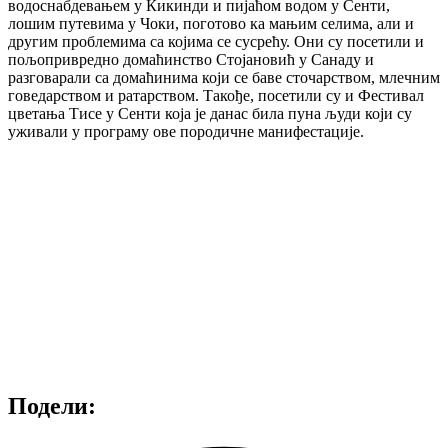
водоснабдевањем у Кикинди и пијаћом водом у Сенти,
лошим путевима у Чоки, поготово ка мањим селима, али и
другим проблемима са којима се сусрећу. Они су посетили и
пољопривредно домаћинство Стојановић у Санаду и
разговарали са домаћинима који се баве сточарством, млечним
говедарством и ратарством. Такође, посетили су и Фестивал
цветања Тисе у Сенти која је данас била пуна људи који су
уживали у програму ове породичне манифестације.
Подели: