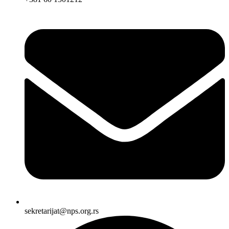
sekretarijat@nps.org.rs