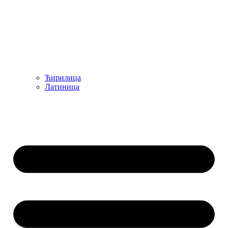
Ћирилица
Латиница