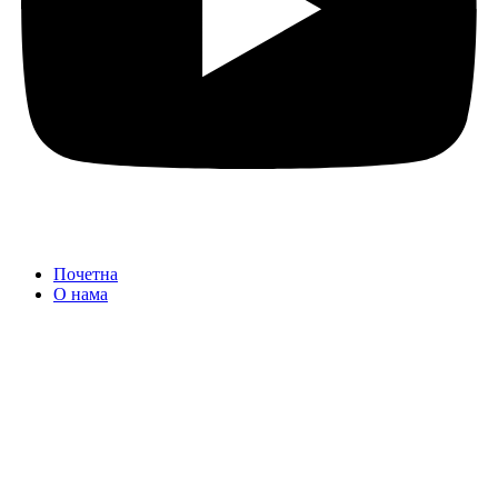
Почетна
О нама