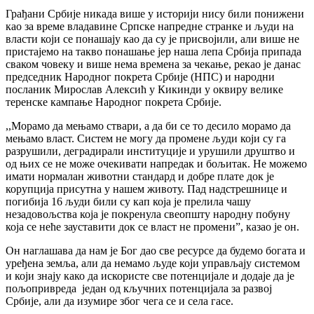
Грађани Србије никада више у историји нису били понижени
као за време владавине Српске напредне странке и људи на
власти који се понашају као да су је присвојили, али више не
пристајемо на такво понашање јер наша лепа Србија припада
сваком човеку и више нема времена за чекање, рекао је данас
председник Народног покрета Србије (НПС) и народни
посланик Мирослав Алексић у Кикинди у оквиру велике
теренске кампање Народног покрета Србије.
,,Морамо да мењамо ствари, а да би се то десило морамо да
мењамо власт. Систем не могу да промене људи који су га
разрушили, деградирали институције и урушили друштво и
од њих се не може очекивати напредак и бољитак. Не можемо
имати нормалан животни стандард и добре плате док је
корупција присутна у нашем животу. Пад надстрешнице и
погибија 16 људи били су кап која је прелила чашу
незадовољства која је покренула свеопшту народну побуну
која се неће зауставити док се власт не промени”, казао је он.
Он наглашава да нам је Бог дао све ресурсе да будемо богата и
уређена земља, али да немамо људе који управљају системом
и који знају како да искористе све потенцијале и додаје да је
пољопривреда један од кључних потенцијала за развој
Србије, али да изумире због чега се и села гасе.