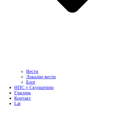
Вести
Локалне вести
Блог
НПС у Скупштини
Гласник
Контакт
Lat