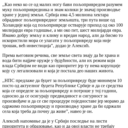
,,Као неко ко се од малих ногу бави пољопривредом разумем
муку пољопривредника и знам колики је значај производње
хране у једној земљи. Србија има 4,5 милиона хектара
обрадивог пољопривредног земљишта, три пута више од
Холандије која од пољопривреде остварује приход од око 100
милијарди евра годишње, а ми око пет, шест милијарди евра.
Имамо добру земљу и климу и вредан народ, али да бисмо то
искористили мора се улагати у пољопривреду која није
трошак, већ инвестиција”, додао је Алексић.
Према његовим речима, све земље света знају да ће храна и
вода бити најјаче оружје у будућности, али их режим који
влада Србијом не види као приоритет јер ту нема корупције
коју су легализовали и која је постала део наших живота.
,,НПС предлаже да буџет за пољопривреду буде минимум 10
посто од актуелног буџета Републике Србије и да се средства
која се определе за пољопривреду и потроше у тој години,
односно да се осигурају предвидивост и сигурност за
произвођаче и да се све процедуре поједноставе јер морамо да
одржимо пољопривреду и производњу хране да би одржали
села која треба да почну да живе”, навео је он.
Алексић напомиње да је у Србији последње на листи
приоритета и образовање, као и да овој власти не требају