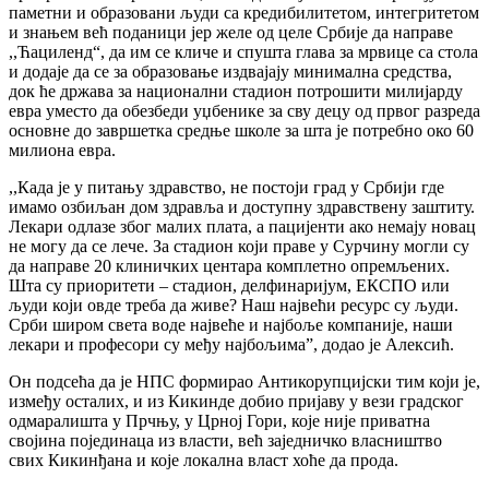
паметни и образовани људи са кредибилитетом, интегритетом
и знањем већ поданици јер желе од целе Србије да направе
,,Ћациленд“, да им се кличе и спушта глава за мрвице са стола
и додаје да се за образовање издвајају минимална средства,
док ће држава за национални стадион потрошити милијарду
евра уместо да обезбеди уџбенике за сву децу од првог разреда
основне до завршетка средње школе за шта је потребно око 60
милиона евра.
,,Када је у питању здравство, не постоји град у Србији где
имамо озбиљан дом здравља и доступну здравствену заштиту.
Лекари одлазе због малих плата, а пацијенти ако немају новац
не могу да се лече. За стадион који праве у Сурчину могли су
да направе 20 клиничких центара комплетно опремљених.
Шта су приоритети – стадион, делфинаријум, ЕКСПО или
људи који овде треба да живе? Наш највећи ресурс су људи.
Срби широм света воде највеће и најбоље компаније, наши
лекари и професори су међу најбољима”, додао је Алексић.
Он подсећа да је НПС формирао Антикорупцијски тим који је,
између осталих, и из Кикинде добио пријаву у вези градског
одмаралишта у Прчњу, у Црној Гори, које није приватна
својина појединаца из власти, већ заједничко власништво
свих Кикинђана и које локална власт хоће да прода.