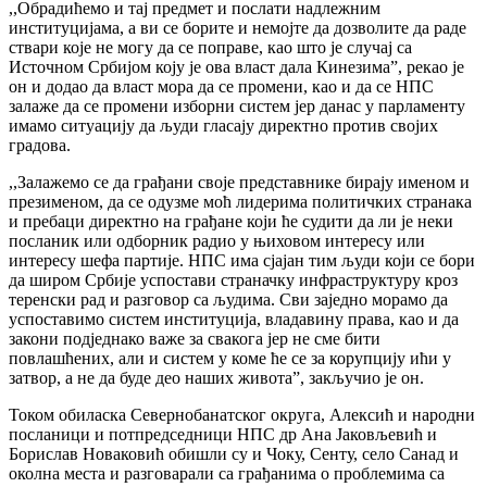
,,Обрадићемо и тај предмет и послати надлежним
институцијама, а ви се борите и немојте да дозволите да раде
ствари које не могу да се поправе, као што је случај са
Источном Србијом коју је ова власт дала Кинезима”, рекао је
он и додао да власт мора да се промени, као и да се НПС
залаже да се промени изборни систем јер данас у парламенту
имамо ситуацију да људи гласају директно против својих
градова.
,,Залажемо се да грађани своје представнике бирају именом и
презименом, да се одузме моћ лидерима политичких странака
и пребаци директно на грађане који ће судити да ли је неки
посланик или одборник радио у њиховом интересу или
интересу шефа партије. НПС има сјајан тим људи који се бори
да широм Србије успостави страначку инфраструктуру кроз
теренски рад и разговор са људима. Сви заједно морамо да
успоставимо систем институција, владавину права, као и да
закони подједнако важе за свакога јер не сме бити
повлашћених, али и систем у коме ће се за корупцију ићи у
затвор, а не да буде део наших живота”, закључио је он.
Током обиласка Севернобанатског округа, Алексић и народни
посланици и потпредседници НПС др Ана Јаковљевић и
Борислав Новаковић обишли су и Чоку, Сенту, село Санад и
околна места и разговарали са грађанима о проблемима са