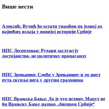
Више вести
Алексић: Вучић ће остати упамћен по једној од
највећих издаја у новијој историји Србије
НПС Деспотовац: Рудари заслужују
достојанство, не политичку пропаганду
НПС Зрењанин: Смеће у Зрењанину и до шест
пута скупље него у другим градовима
НПС Врањска Бања: Да је чуо истину, Мацут не
би Врањску Бању назвао „бисером Србије“