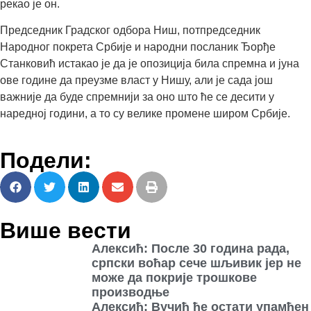
рекао је он.
Председник Градског одбора Ниш, потпредседник
Народног покрета Србије и народни посланик Ђорђе
Станковић истакао је да је опозиција била спремна и јуна
ове године да преузме власт у Нишу, али је сада још
важније да буде спремнији за оно што ће се десити у
наредној години, а то су велике промене широм Србије.
Подели:
Више вести
Алексић: После 30 година рада,
српски воћар сече шљивик јер не
може да покрије трошкове
производњe
Алексић: Вучић ће остати упамћен