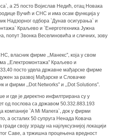
ica`, а 25 посто Војислав Недић, отац Новака
породице Вучић и СНС и има осам функција у
ник Надзорног одбора `Дунав осигурања` и
онтажа` Краљево и `Енерготехника Јужна
а, попут Звонка Веселиновића и сличних, зову
НС, власник фирме ,,Манекс”, која у свом
ама ,,Електромонтажа” Краљево и
са 33,40 посто удела државне мађарске фирме
дужен за развој Мађарске и Словачке
и фирми ,,Dot Networks” и ,,Dot Solutions”.
ше и где је директно инфилтрирана су у
ет од послова са државом 50.332.883.193
а компаније `A Mi Manera`, док у фирми
то, а осталих 50 супруга Ненада Ковача
гради своју зграду на најлуксузнијој локацији
ветог Саве, а тржишна процењена вредност