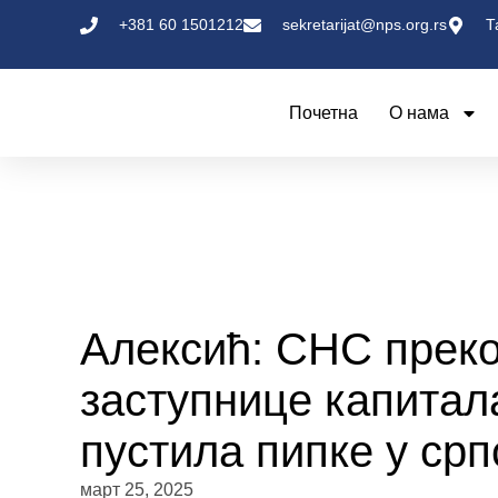
+381 60 1501212
sekretarijat@nps.org.rs
Т
Почетна
О нама
Алексић: СНС преко
заступнице капитал
пустила пипке у срп
март 25, 2025