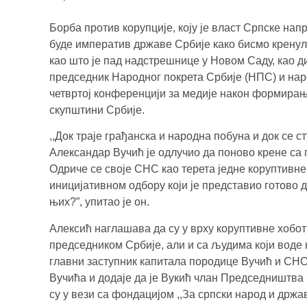
Борба против корупције, коју је власт Српске нап
буде императив државе Србије како бисмо кренули
као што је пад надстрешнице у Новом Саду, као д
председник Народног покрета Србије (НПС) и на
четвртој конференцији за медије након формирањ
скупштини Србије.
,,Док траје грађанска и народна побуна и док се с
Александар Вучић је одлучио да поново крене са
Одриче се своје СНС као терета једне коруптивне 
иницијативном одбору који је представио готово д
њих?”, упитао је он.
Алексић наглашава да су у врху коруптивне хобот
председником Србије, али и са људима који воде њ
главни заступник капитала породице Вучић и СНС 
Вучића и додаје да је Вукић члан Председништва 
су у вези са фондацијом ,,За српски народ и држав