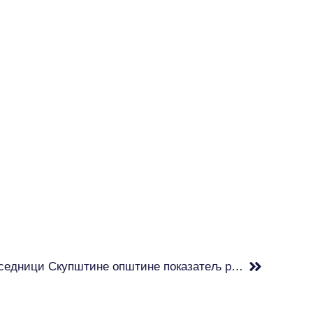
НПС Звездара: Догађаји на седници Скупштине општине показатељ реалног стања у држави