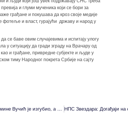
ни и људи који још увек подржавају СНС треба
 превија и глуми мученика који се бори за
лаже грађане и покушава да кроз своје медије
је фотеље и власт, гурајући државу и народ у
да се баве овим случајевима и испитају улогу
ла у ситуацију да гради зграду на Врачару од
, као и грађане, привредне субјекте и људе у
ском тиму Народног покрета Србије на сајту
Новаковић: Када се већина охрабри и страх мине Вучић је изгубио, а надомак смо тог циља