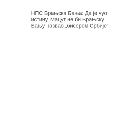
НПС Врањска Бања: Да је чуо
истину, Мацут не би Врањску
Бању назвао „бисером Србије“