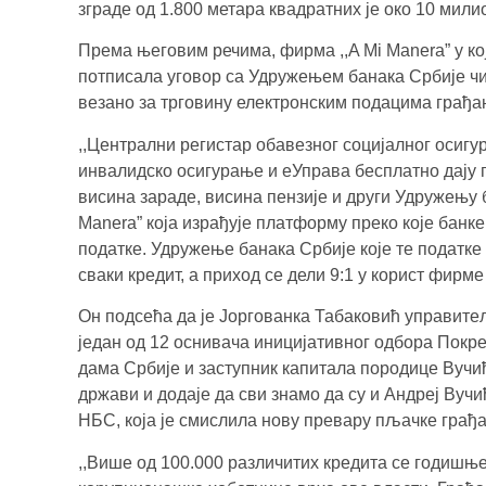
зграде од 1.800 метара квадратних је око 10 милио
Према његовим речима, фирма ,,A Mi Manera” у кој
потписала уговор са Удружењем банака Србије чи
везано за трговину електронским подацима грађа
,,Централни регистар обавезног социјалног осигу
инвалидско осигурање и еУправа бесплатно дају п
висина зараде, висина пензије и други Удружењу б
Manera” која израђује платформу преко које банке к
податке. Удружење банака Србије које те податке 
сваки кредит, а приход се дели 9:1 у корист фирме 
Он подсећа да је Јоргованка Табаковић управите
један од 12 оснивача иницијативног одбора Покрет
дама Србије и заступник капитала породице Вучић
држави и додаје да сви знамо да су и Андреј Вучи
НБС, која је смислила нову превару пљачке грађа
,,Више од 100.000 различитих кредита се годишњ