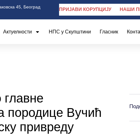
аковска 45, Београд
ПРИЈАВИ КОРУПЦИЈУ
НАШИ П
Актуелности
НПС у Скупштини
Гласник
Конта
 главне
Под
а породице Вучић
ску привреду