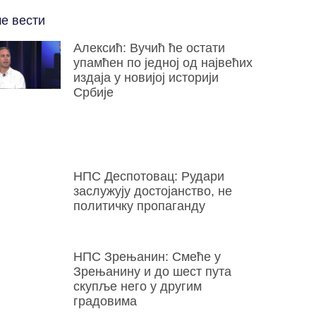
е вести
Алексић: Вучић ће остати
упамћен по једној од највећих
издаја у новијој историји
Србије
НПС Деспотовац: Рудари
заслужују достојанство, не
политичку пропаганду
НПС Зрењанин: Смеће у
Зрењанину и до шест пута
скупље него у другим
градовима