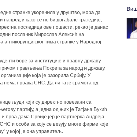
Виш
редне странке укоренила у друштво, мора да
 напред и како се не би догађале трагедије,
иректна последица ове пошасти, рекао је данас
родни посланик Мирослав Алексић на
а антикорупцијског тима странке у Народној
туденти боре за институције и правну државу,
 причом прављења Покрета за народ и државу.
организације која је разорила Србију. У
а нема првака СНС. Да ли га је срамота од
нице људи који су директно повезани са
егову партију, а једна од њих је Татјана Вукић
и прва дама Србије јер је партнерка Андреја
СНС и особа за коју се везују многе фирме које
у” у којој је она управитељ.