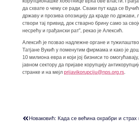
корупционашке хоботнице врха ове власти. Грађа
да схвате о чему се ради. Сваки пут када се Вучић
државу и прозива опозицију да краде по држави, 
створи тај привид, док стварно брину само за сво
несрећу и грађански рат”, рекао је Алексић.
Алексић је позвао надлежне органе и тужилаштво 
Татјане Вукић у поменутим фирмама и како је дош
10 милиона евра и који јој бизниси то омогућавају
јавном сектору да пријаве корупцију антикорупциј
странке и на мејл
prijavikorupciju@nps.org.rs
.