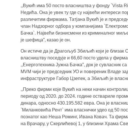
,,Вукић има 50 посто власништва у фонду `Vista R
Недића. Она је увек ту где су највећи интереси 
различитим фирмама. Татјана Вукић је и председ
члан Надзорног одбора у компанијама `Електром
Бачка`. Највећи бизнисмени из криминалног миље
је шефица”, казао је он.
Он истиче да је Драгољуб Збиљић који је близак С
власништву поседује и 66,60 посто удела у фирм
,,Енерготехника Јужна Бачка”, док је сувласник 
MVM чији је председник УО и повереник Владе за
инфраструктуре Габор Цзепек, а Збиљић је власник 
,,Преко фирми које Вукић на неки начин контроли
периоду од 2020. до 2024. године оствариле пром
динара, односно 430.195.582 евра. Она је власниц
`Миланковића Рент` има власнички удео од 50 пос
познатог као Неша Роминг, Ивана Ковач. Та фирма 
на Врачару, у Скерлићевој 1, у близини Храма С