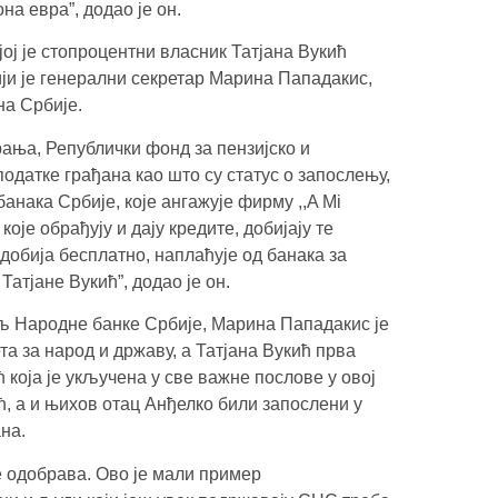
на евра”, додао је он.
ој је стопроцентни власник Татјана Вукић
ји је генерални секретар Марина Пападакис,
на Србије.
рања, Републички фонд за пензијско и
одатке грађана као што су статус о запослењу,
анака Србије, које ангажује фирму ,,A Mi
оје обрађују и дају кредите, добијају те
добија бесплатно, наплаћује од банака за
Татјане Вукић”, додао је он.
љ Народне банке Србије, Марина Пападакис је
а за народ и државу, а Татјана Вукић прва
 која је укључена у све важне послове у овој
ћ, а и њихов отац Анђелко били запослени у
на.
е одобрава. Ово је мали пример