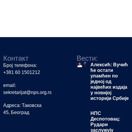
Контакт
Вести:
Алексић: Вучић
Број телефона:
ће остати
+381 60 1501212
упамћен по
једној од
email:
највећих издаја
sekretarijat@nps.org.rs
у новијој
историји Србије
Адреса: Таковска
45, Београд
НПС
Деспотовац:
Рудари
заслужују